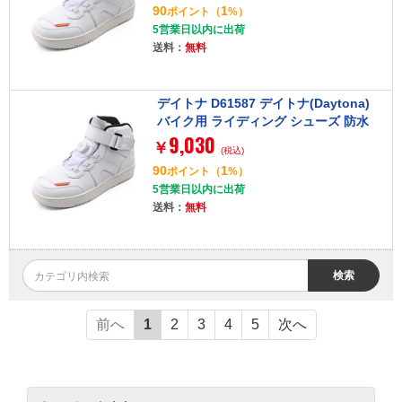
90
1
ポイント
（
%）
0cm 61585
5営業日以内に出荷
送料：
無料
デイトナ D61587 デイトナ(Daytona)
バイク用 ライディング シューズ 防水
9,030
ハイカット リール D-WPライディング
￥
(税込)
シューズ DS-501 ソリッドホワイト 24.
90
1
ポイント
（
%）
5cm 61587
5営業日以内に出荷
送料：
無料
検索
前へ
1
2
3
4
5
次へ