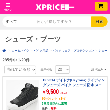
MENU
検索
シューズ・ブーツ
カー＆バイク
バイク用品
バイクウェア・プロテクション
シュー
285件中 1-20件
絞り込み
表示件数
D62514 デイトナ(Daytona) ライディン
グシューズ バイク シューズ 防水 スニ
9,500
ーカー サイドジップ V-WP DS-503 ブラ
￥
(税込)
ック 25.5cm
95
1
ポイント
（
%）
5営業日以内に出荷
送料：
無料