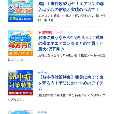
累計工事件数52万件！エアコンの購
入は安心の信頼と実績の当店で！
エアコンを通販でご購入・買い替えなら、取り付
け・取り外...
期間限定
クーポン
お得に買うなら今年が狙い目！対象
の省エネエアコンをまとめて買うと
最大4万円引き！
お得に買うなら今年が狙い目！指定メーカーの対
象エアコン...
pickup
【熱中症対策特集】猛暑に備えて命
を守ろう！予防におすすめのアイテ
ム
夏は熱中症に要注意！水分補給アイテムや冷却グ
ッズなど、...
pickup