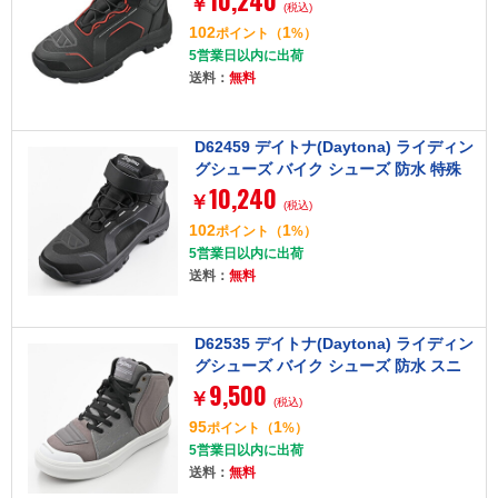
10,240
￥
(税込)
ブラック/レッド 24.5cm
102
1
ポイント
（
%）
5営業日以内に出荷
送料：
無料
D62459 デイトナ(Daytona) ライディン
グシューズ バイク シューズ 防水 特殊
10,240
インソール 歩きやすい R-WP DS-502
￥
(税込)
ブラック 24.5cm
102
1
ポイント
（
%）
5営業日以内に出荷
送料：
無料
D62535 デイトナ(Daytona) ライディン
グシューズ バイク シューズ 防水 スニ
9,500
ーカー サイドジップ V-WP DS-503 グレ
￥
(税込)
ー 26.0cm
95
1
ポイント
（
%）
5営業日以内に出荷
送料：
無料