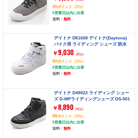
ー 24.0cm
95
1
ポイント
（
%）
5営業日以内に出荷
送料：
無料
デイトナ D61608 デイトナ(Daytona)
バイク用 ライディング シューズ 防水
9,030
ハイカット リール D-WPライディング
￥
(税込)
シューズ DS-501 ソリッドホワイト 27.
90
1
ポイント
（
%）
5cm 61608
5営業日以内に出荷
送料：
無料
デイトナ D49022 ライディング シュー
ズ D-WPライディングシューズ DS-501
8,890
ブラック 24.0cm
￥
(税込)
88
1
ポイント
（
%）
5営業日以内に出荷
送料：
無料