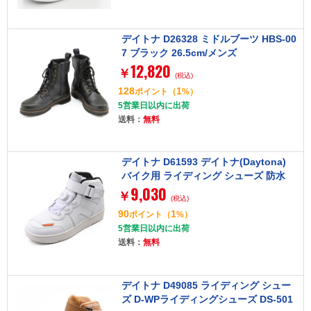
デイトナ D26328 ミドルブーツ HBS-00
7 ブラック 26.5cm/メンズ
12,820
￥
(税込)
128
1
ポイント
（
%）
5営業日以内に出荷
送料：
無料
デイトナ D61593 デイトナ(Daytona)
バイク用 ライディング シューズ 防水
9,030
ハイカット リール D-WPライディング
￥
(税込)
シューズ DS-501 ソリッドホワイト 26.
90
1
ポイント
（
%）
0cm 61593
5営業日以内に出荷
送料：
無料
デイトナ D49085 ライディング シュー
ズ D-WPライディングシューズ DS-501