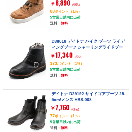
8,890
ブラウン 26.0cm
￥
(税込)
88
1
ポイント
（
%）
5営業日以内に出荷
送料：
無料
D38018 デイトナ バイク ブーツ ライデ
ィングブーツ シャーリングライドブー
17,340
ツ 本革 牛革(フルグレインレザー) シフ
￥
(税込)
トパッド サイドジップ DS-002 ブラッ
173
1
ポイント
（
%）
ク 26.5cm/メンズ
5営業日以内に出荷
送料：
無料
デイトナ D29192 サイドゴアブーツ 25.
5cm/メンズ HBS-008
7,760
￥
(税込)
77
1
ポイント
（
%）
5営業日以内に出荷
送料：
無料