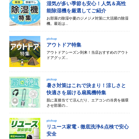
湿気が多い季節も安心！人気＆高性
能除湿機を厳選してご紹介
お部屋の除湿や夏のジメジメ対策に大活躍の除湿
機。最近は...
pickup
アウトドア特集
アウトドアシーズン到来！当店おすすめのアウト
ドアグッズ...
pickup
暑さ対策はこれで決まり！涼しさと
快適さを届ける扇風機特集
肌に直接当てて涼んだり、エアコンの冷房を循環
させ部屋の...
pickup
リユース家電 - 徹底洗浄&点検で安心
安全