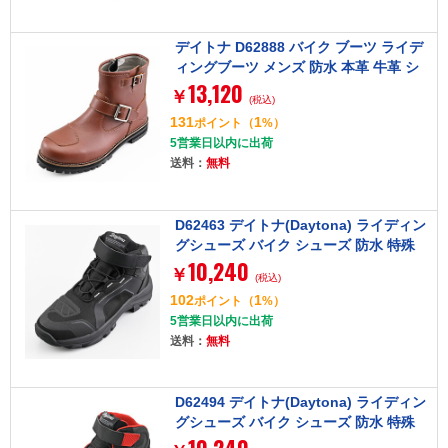
デイトナ D62888 バイク ブーツ ライデ
ィングブーツ メンズ 防水 本革 牛革 シ
13,120
フトパッド付き サイドジップ エンジニ
￥
(税込)
アブーツ DS-007 WP ブラウン 26.0cm
131
1
ポイント
（
%）
5営業日以内に出荷
送料：
無料
D62463 デイトナ(Daytona) ライディン
グシューズ バイク シューズ 防水 特殊
10,240
インソール 歩きやすい R-WP DS-502
￥
(税込)
ブラック 25.5cm
102
1
ポイント
（
%）
5営業日以内に出荷
送料：
無料
D62494 デイトナ(Daytona) ライディン
グシューズ バイク シューズ 防水 特殊
インソール 歩きやすい R-WP DS-502