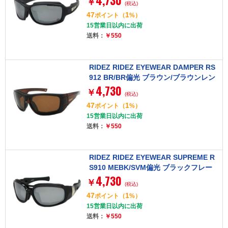
4,730
￥
(税込)
47
1
ポイント
（
%）
15営業日以内に出荷
送料：
￥550
RIDEZ RIDEZ EYEWEAR DAMPER RS
912 BR/BR偏光 ブラウン/ブラウンレン
4,730
ズ [アイウェア]
￥
(税込)
47
1
ポイント
（
%）
15営業日以内に出荷
送料：
￥550
RIDEZ RIDEZ EYEWEAR SUPREME R
S910 MEBK/SVM偏光 ブラックフレー
4,730
ム/シルバーミラーレンズ [アイウェア]
￥
(税込)
47
1
ポイント
（
%）
15営業日以内に出荷
送料：
￥550