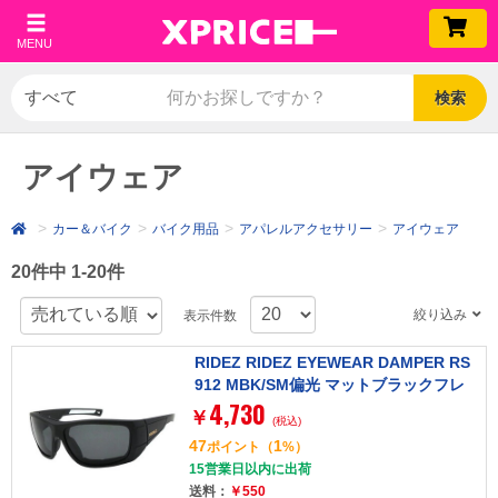
MENU
検索
アイウェア
カー＆バイク
バイク用品
アパレルアクセサリー
アイウェア
20件中 1-20件
絞り込み
表示件数
RIDEZ RIDEZ EYEWEAR DAMPER RS
912 MBK/SM偏光 マットブラックフレ
4,730
ーム/スモークレンズ [アイウェア]
￥
(税込)
47
1
ポイント
（
%）
15営業日以内に出荷
送料：
￥550