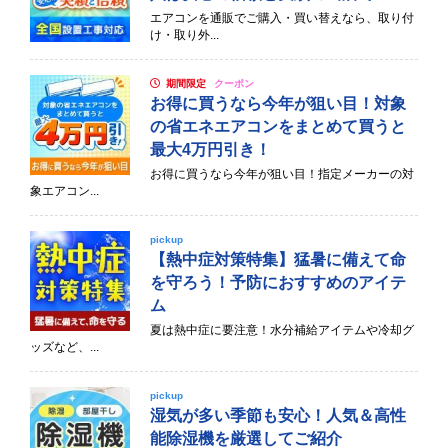
エアコンを通販でご購入・買い替えなら、取り付
け・取り外...
期間限定
クーポン
お得に買うなら今年が狙い目！対象
の省エネエアコンをまとめて買うと
最大4万円引き！
お得に買うなら今年が狙い目！指定メーカーの対
象エアコン...
pickup
【熱中症対策特集】猛暑に備えて命
を守ろう！予防におすすめのアイテ
ム
夏は熱中症に要注意！水分補給アイテムや冷却グ
ッズなど、...
pickup
湿気が多い季節も安心！人気＆高性
能除湿機を厳選してご紹介