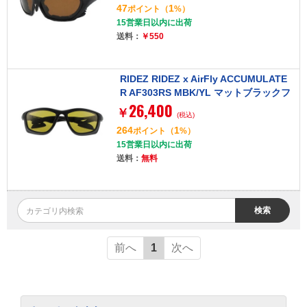
47
1
ポイント
（
%）
15営業日以内に出荷
送料：
￥550
RIDEZ RIDEZ x AirFly ACCUMULATE
R AF303RS MBK/YL マットブラックフ
26,400
レーム/イエローレンズ [アイウェア]
￥
(税込)
264
1
ポイント
（
%）
15営業日以内に出荷
送料：
無料
検索
前へ
1
次へ