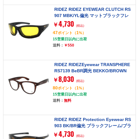
RIDEZ RIDEZ EYEWEAR CLUTCH RS
907 MBK/YL偏光 マットブラックフレ
4,730
ーム/イエローレンズ [アイウェア]
￥
(税込)
47
1
ポイント
（
%）
15営業日以内に出荷
送料：
￥550
RIDEZ RIDEZEyewear TRANSPHERE
RS7139 BeBR調光 BEKKO/BROWN
8,030
[アイウェア]
￥
(税込)
80
1
ポイント
（
%）
15営業日以内に出荷
送料：
無料
RIDEZ RIDEZ Protection Eyewear RS
903 BK/BR偏光 ブラックフレーム/ブラ
4,730
ウンレンズ [アイウェア]
￥
(税込)