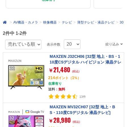
AV機器・カメラ
映像機器
テレビ
薄型テレビ・液晶テレビ
30～
2件中 1-2件
絞り込み
表示件数
MAXZEN J32CH06 [32型 地上・BS・1
10度CSデジタル ハイビジョン 液晶テレ
21,480
ビ]
￥
(税込)
214
1
ポイント
（
%）
在庫有り
送料：
無料
13件
MAXZEN MV32CH07 [32型 地上・B
S・110度CSデジタル 液晶テレビ]
28,980
￥
(税込)