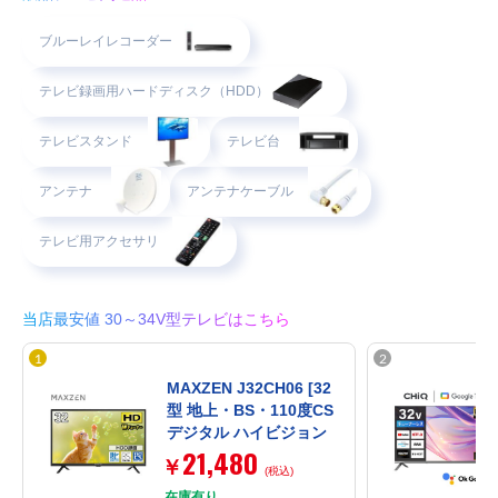
ブルーレイレコーダー
テレビ録画用ハードディスク（HDD）
テレビスタンド
テレビ台
アンテナ
アンテナケーブル
テレビ用アクセサリ
当店最安値 30～34V型テレビはこちら
MAXZEN J32CH06 [32
型 地上・BS・110度CS
デジタル ハイビジョン
21,480
液晶テレビ]
￥
(税込)
在庫有り