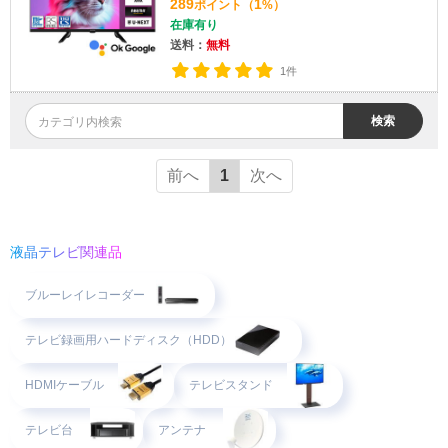
289
1
ポイント
（
%）
在庫有り
送料：
無料
1件
検索
前へ
1
次へ
液晶テレビ関連品
ブルーレイレコーダー
テレビ録画用ハードディスク（HDD）
HDMIケーブル
テレビスタンド
テレビ台
アンテナ