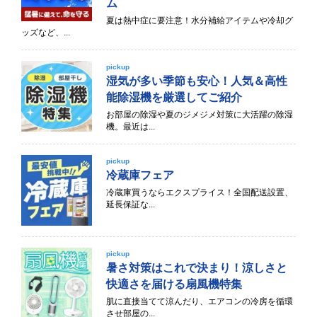
ム
夏は熱中症に要注意！水分補給アイテムや冷却グ
ッズなど、...
pickup
湿気が多い季節も安心！人気＆高性
能除湿機を厳選してご紹介
お部屋の除湿や夏のジメジメ対策に大活躍の除湿
機。最近は...
pickup
冷蔵庫フェア
冷蔵庫買うならエクスプライス！全国配送設置、
延長保証な...
pickup
暑さ対策はこれで決まり！涼しさと
快適さを届ける扇風機特集
肌に直接当てて涼んだり、エアコンの冷房を循環
させ部屋の...