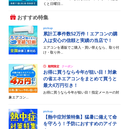
くと日曜日...
おすすめ特集
pickup
累計工事件数52万件！エアコンの購
入は安心の信頼と実績の当店で！
エアコンを通販でご購入・買い替えなら、取り付
け・取り外...
期間限定
クーポン
お得に買うなら今年が狙い目！対象
の省エネエアコンをまとめて買うと
最大4万円引き！
お得に買うなら今年が狙い目！指定メーカーの対
象エアコン...
pickup
【熱中症対策特集】猛暑に備えて命
を守ろう！予防におすすめのアイテ