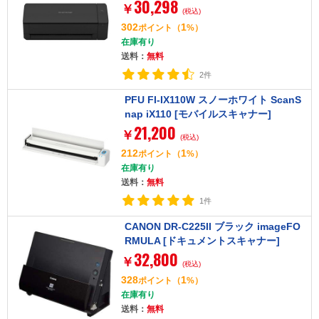
30,298
￥
(税込)
302
1
ポイント
（
%）
在庫有り
送料：
無料
2件
PFU FI-IX110W スノーホワイト ScanS
nap iX110 [モバイルスキャナー]
21,200
￥
(税込)
212
1
ポイント
（
%）
在庫有り
送料：
無料
1件
CANON DR-C225II ブラック imageFO
RMULA [ドキュメントスキャナー]
32,800
￥
(税込)
328
1
ポイント
（
%）
在庫有り
送料：
無料