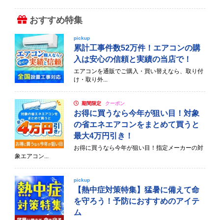
おすすめ特集
pickup
累計工事件数52万件！エアコンの購
入は安心の信頼と実績の当店で！
エアコンを通販でご購入・買い替えなら、取り付
け・取り外...
期間限定
クーポン
お得に買うなら今年が狙い目！対象
の省エネエアコンをまとめて買うと
最大4万円引き！
お得に買うなら今年が狙い目！指定メーカーの対
象エアコン...
pickup
【熱中症対策特集】猛暑に備えて命
を守ろう！予防におすすめのアイテ
ム