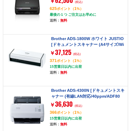
62,500
￥
(税込)
625
1
ポイント
（
%）
最後の１つ ご注文はお早めに
送料：
無料
Brother ADS-1800W ホワイト JUSTIO
[ドキュメントスキャナー (A4サイズ/Wi
37,125
-Fi/USB)]
￥
(税込)
371
1
ポイント
（
%）
15営業日以内に出荷
送料：
無料
Brother ADS-4300N [ドキュメントスキ
ャナー (有線LAN対応/40ppm/ADF80
36,630
枚)]
￥
(税込)
366
1
ポイント
（
%）
15営業日以内に出荷
送料：
無料