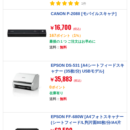
1件
CANON P-208II [モバイルスキャナ]
16,700
￥
(税込)
167
1
ポイント
（
%）
最後の１つ ご注文はお早めに
送料：
無料
EPSON DS-531 [A4シートフィードスキ
ャナー (35枚/分) USBモデル]
35,883
￥
(税込)
0
ポイント
在庫有り
送料：
無料
EPSON FF-680W [A4フォトスキャナー
(シートフィード/L判片面80枚/分/A4片
面45枚/分/紙焼き写真対応)]