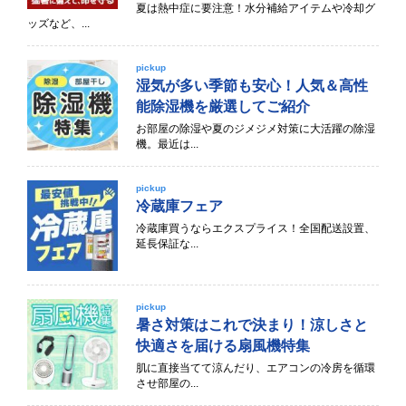
夏は熱中症に要注意！水分補給アイテムや冷却グ
ッズなど、...
pickup
湿気が多い季節も安心！人気＆高性
能除湿機を厳選してご紹介
お部屋の除湿や夏のジメジメ対策に大活躍の除湿
機。最近は...
pickup
冷蔵庫フェア
冷蔵庫買うならエクスプライス！全国配送設置、
延長保証な...
pickup
暑さ対策はこれで決まり！涼しさと
快適さを届ける扇風機特集
肌に直接当てて涼んだり、エアコンの冷房を循環
させ部屋の...