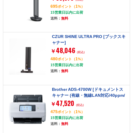
695
1
ポイント
（
%）
15営業日以内に出荷
送料：
無料
CZUR SHINE ULTRA PRO [ブックスキ
ャナー]
48,046
￥
(税込)
480
1
ポイント
（
%）
15営業日以内に出荷
送料：
無料
Brother ADS-4700W [ドキュメントス
キャナー (有線・無線LAN対応/40ppm/
47,520
タッチパネル/ADF80枚)]
￥
(税込)
475
1
ポイント
（
%）
15営業日以内に出荷
送料：
無料