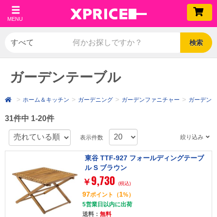
MENU
検索
ガーデンテーブル
ホーム＆キッチン
ガーデニング
ガーデンファニチャー
ガーデン
31件中 1-20件
絞り込み
表示件数
東谷 TTF-927 フォールディングテーブ
ル S ブラウン
9,730
￥
(税込)
97
1
ポイント
（
%）
5営業日以内に出荷
送料：
無料