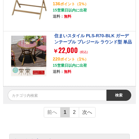
136
1
ポイント
（
%）
15営業日以内に出荷
送料：
無料
住まいスタイル PLS-R70-BLK ガーデ
ンテーブル プレジール ラウンド型 単品
22,000
ブラック
￥
(税込)
220
1
ポイント
（
%）
15営業日以内に出荷
送料：
無料
検索
前へ
1
2
次へ