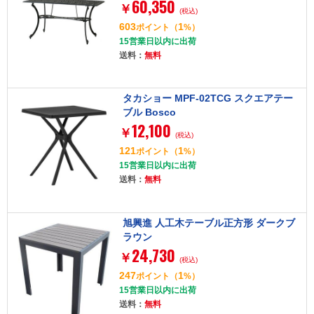
60,350
￥
(税込)
603
1
ポイント
（
%）
15営業日以内に出荷
送料：
無料
タカショー MPF-02TCG スクエアテー
ブル Bosco
12,100
￥
(税込)
121
1
ポイント
（
%）
15営業日以内に出荷
送料：
無料
旭興進 人工木テーブル正方形 ダークブ
ラウン
24,730
￥
(税込)
247
1
ポイント
（
%）
15営業日以内に出荷
送料：
無料