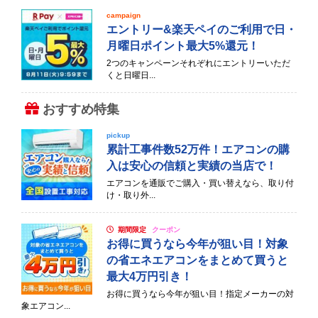
campaign
エントリー&楽天ペイのご利用で日・
月曜日ポイント最大5%還元！
2つのキャンペーンそれぞれにエントリーいただ
くと日曜日...
おすすめ特集
pickup
累計工事件数52万件！エアコンの購
入は安心の信頼と実績の当店で！
エアコンを通販でご購入・買い替えなら、取り付
け・取り外...
期間限定
クーポン
お得に買うなら今年が狙い目！対象
の省エネエアコンをまとめて買うと
最大4万円引き！
お得に買うなら今年が狙い目！指定メーカーの対
象エアコン...