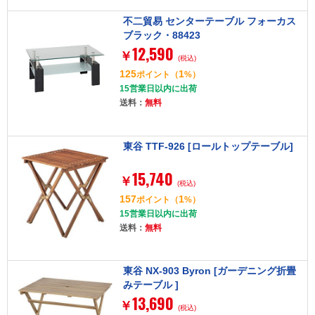
不二貿易 センターテーブル フォーカス
ブラック・88423
12,590
￥
(税込)
125
1
ポイント
（
%）
15営業日以内に出荷
送料：
無料
東谷 TTF-926 [ロールトップテーブル]
15,740
￥
(税込)
157
1
ポイント
（
%）
15営業日以内に出荷
送料：
無料
東谷 NX-903 Byron [ガーデニング折畳
みテーブル ]
13,690
￥
(税込)