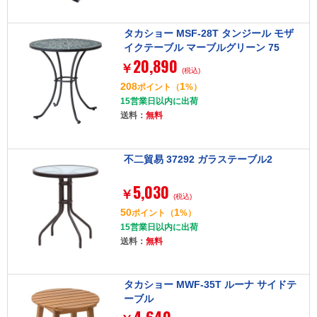
タカショー MSF-28T タンジール モザ
イクテーブル マーブルグリーン 75
20,890
￥
(税込)
208
1
ポイント
（
%）
15営業日以内に出荷
送料：
無料
不二貿易 37292 ガラステーブル2
5,030
￥
(税込)
50
1
ポイント
（
%）
15営業日以内に出荷
送料：
無料
タカショー MWF-35T ルーナ サイドテ
ーブル