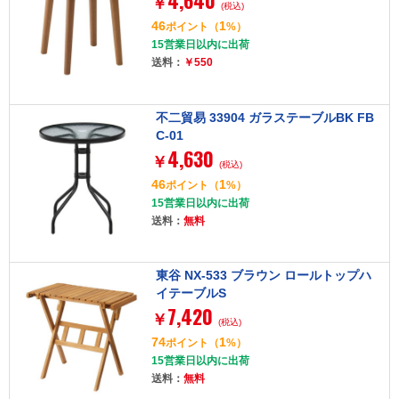
4,640
￥
(税込)
46
1
ポイント
（
%）
15営業日以内に出荷
送料：
￥550
不二貿易 33904 ガラステーブルBK FB
C-01
4,630
￥
(税込)
46
1
ポイント
（
%）
15営業日以内に出荷
送料：
無料
東谷 NX-533 ブラウン ロールトップハ
イテーブルS
7,420
￥
(税込)
74
1
ポイント
（
%）
15営業日以内に出荷
送料：
無料