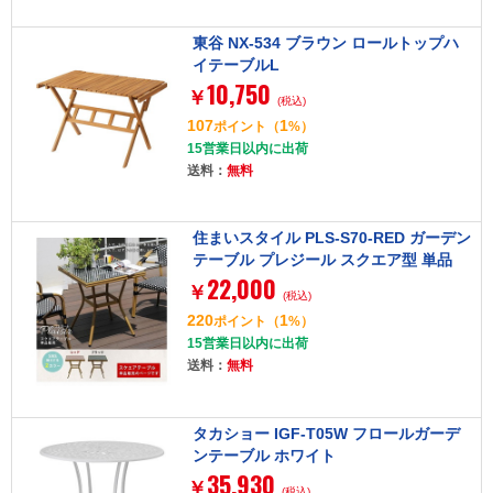
東谷 NX-534 ブラウン ロールトップハ
イテーブルL
10,750
￥
(税込)
107
1
ポイント
（
%）
15営業日以内に出荷
送料：
無料
住まいスタイル PLS-S70-RED ガーデン
テーブル プレジール スクエア型 単品
22,000
レッド
￥
(税込)
220
1
ポイント
（
%）
15営業日以内に出荷
送料：
無料
タカショー IGF-T05W フロールガーデ
ンテーブル ホワイト
35,930
￥
(税込)