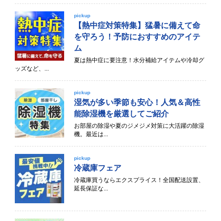
pickup
【熱中症対策特集】猛暑に備えて命
を守ろう！予防におすすめのアイテ
ム
夏は熱中症に要注意！水分補給アイテムや冷却グ
ッズなど、...
pickup
湿気が多い季節も安心！人気＆高性
能除湿機を厳選してご紹介
お部屋の除湿や夏のジメジメ対策に大活躍の除湿
機。最近は...
pickup
冷蔵庫フェア
冷蔵庫買うならエクスプライス！全国配送設置、
延長保証な...