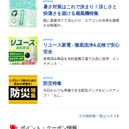
pickup
暑さ対策はこれで決まり！涼しさと
快適さを届ける扇風機特集
肌に直接当てて涼んだり、エアコンの冷房を循環
させ部屋の...
pickup
リユース家電 - 徹底洗浄&点検で安心
安全
使用済み商品を当社提携工場で入念に洗浄、メン
テナンス・...
pickup
防災特集
今日からでも準備できる防災グッズをピックアッ
プ！「もし...
その他特集一覧はコチラ
ポイント・クーポン情報