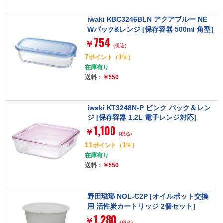
iwaki KBC3246BLN アクアブルー NE
Wパック&レンジ [保存容器 500ml 角型]
754
￥
(税込)
7
1
ポイント
（
%）
在庫有り
送料：
￥550
iwaki KT3248N-P ピンク パック＆レン
ジ [保存容器 1.2L 電子レンジ対応]
1,100
￥
(税込)
11
1
ポイント
（
%）
在庫有り
送料：
￥550
野田琺瑯 NOL-C2P [オイルポット交換
用 活性炭カートリッジ 2個セット]
1,280
￥
(税込)