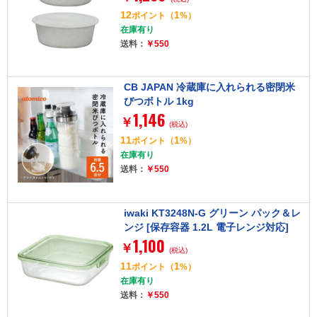
12
1
ポイント
（
%）
在庫有り
送料：
￥550
CB JAPAN 冷蔵庫に入れられる密閉米
びつボトル 1kg
1,146
￥
(税込)
11
1
ポイント
（
%）
在庫有り
送料：
￥550
iwaki KT3248N-G グリーン パック＆レ
ンジ [保存容器 1.2L 電子レンジ対応]
1,100
￥
(税込)
11
1
ポイント
（
%）
在庫有り
送料：
￥550