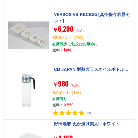
VERSOS VS-KECBS5 [真空保存容器セ
ット]
6,200
￥
(税込)
62
1
ポイント
（
%）
在庫残少 ご注文はお早めに
送料：
無料
CB JAPAN 耐熱ガラスオイルボトル L
980
￥
(税込)
9
1
ポイント
（
%）
在庫有り
送料：
￥550
1件
野田琺瑯 ぬか漬け美人L ホワイト