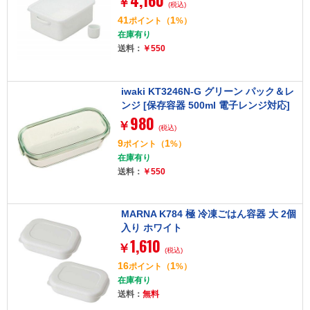
4,160
￥
(税込)
41
1
ポイント
（
%）
在庫有り
送料：
￥550
iwaki KT3246N-G グリーン パック＆レ
ンジ [保存容器 500ml 電子レンジ対応]
980
￥
(税込)
9
1
ポイント
（
%）
在庫有り
送料：
￥550
MARNA K784 極 冷凍ごはん容器 大 2個
入り ホワイト
1,610
￥
(税込)
16
1
ポイント
（
%）
在庫有り
送料：
無料