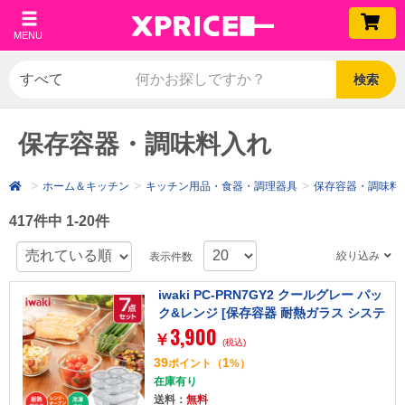
MENU
検索
保存容器・調味料入れ
ホーム＆キッチン
キッチン用品・食器・調理器具
保存容器・調味料
417件中 1-20件
絞り込み
表示件数
iwaki PC-PRN7GY2 クールグレー パッ
ク&レンジ [保存容器 耐熱ガラス システ
3,900
ムセット]
￥
(税込)
39
1
ポイント
（
%）
在庫有り
送料：
無料