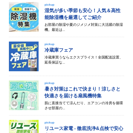
pickup
湿気が多い季節も安心！人気＆高性
能除湿機を厳選してご紹介
お部屋の除湿や夏のジメジメ対策に大活躍の除湿
機。最近は...
pickup
冷蔵庫フェア
冷蔵庫買うならエクスプライス！全国配送設置、
延長保証な...
pickup
暑さ対策はこれで決まり！涼しさと
快適さを届ける扇風機特集
肌に直接当てて涼んだり、エアコンの冷房を循環
させ部屋の...
pickup
リユース家電 - 徹底洗浄&点検で安心