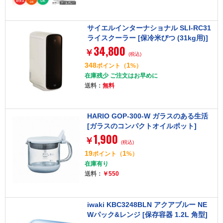
サイエルインターナショナル SLI-RC31
ライスクーラー [保冷米びつ (31kg用)]
34,800
￥
(税込)
348
1
ポイント
（
%）
在庫残少 ご注文はお早めに
送料：
無料
HARIO GOP-300-W ガラスのある生活
[ガラスのコンパクトオイルポット]
1,900
￥
(税込)
19
1
ポイント
（
%）
在庫有り
送料：
￥550
iwaki KBC3248BLN アクアブルー NE
Wパック&レンジ [保存容器 1.2L 角型]