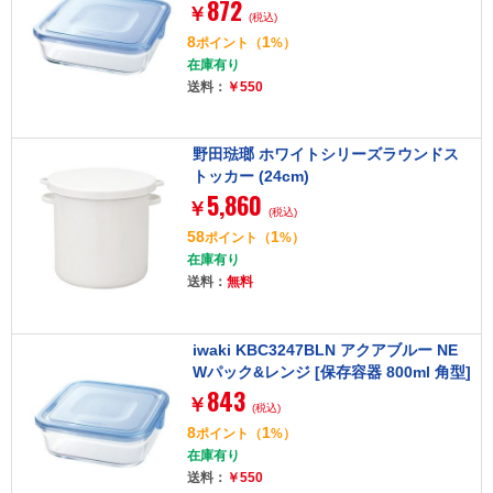
872
￥
(税込)
8
1
ポイント
（
%）
在庫有り
送料：
￥550
野田琺瑯 ホワイトシリーズラウンドス
トッカー (24cm)
5,860
￥
(税込)
58
1
ポイント
（
%）
在庫有り
送料：
無料
iwaki KBC3247BLN アクアブルー NE
Wパック&レンジ [保存容器 800ml 角型]
843
￥
(税込)
8
1
ポイント
（
%）
在庫有り
送料：
￥550