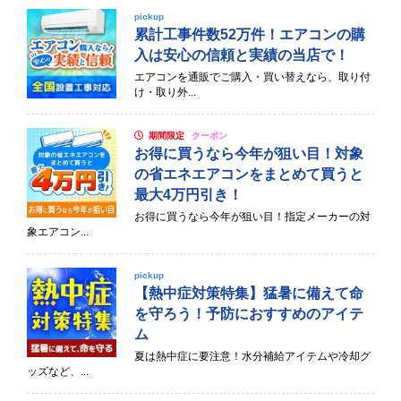
pickup
累計工事件数52万件！エアコンの購
入は安心の信頼と実績の当店で！
エアコンを通販でご購入・買い替えなら、取り付
け・取り外...
期間限定
クーポン
お得に買うなら今年が狙い目！対象
の省エネエアコンをまとめて買うと
最大4万円引き！
お得に買うなら今年が狙い目！指定メーカーの対
象エアコン...
pickup
【熱中症対策特集】猛暑に備えて命
を守ろう！予防におすすめのアイテ
ム
夏は熱中症に要注意！水分補給アイテムや冷却グ
ッズなど、...