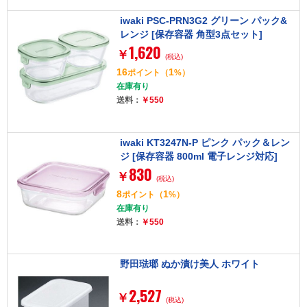
iwaki PSC-PRN3G2 グリーン パック&
レンジ [保存容器 角型3点セット]
1,620
￥
(税込)
16
1
ポイント
（
%）
在庫有り
送料：
￥550
iwaki KT3247N-P ピンク パック＆レン
ジ [保存容器 800ml 電子レンジ対応]
830
￥
(税込)
8
1
ポイント
（
%）
在庫有り
送料：
￥550
野田琺瑯 ぬか漬け美人 ホワイト
2,527
￥
(税込)