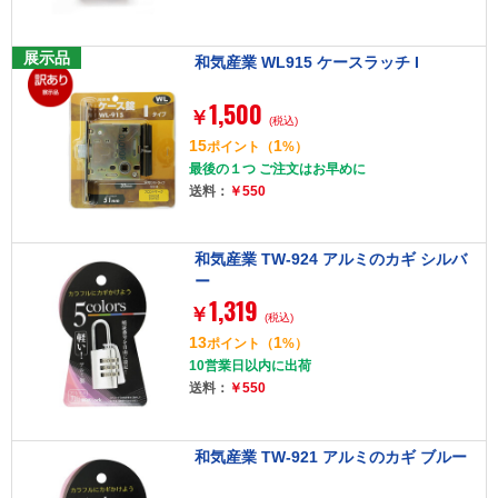
展示品
和気産業 WL915 ケースラッチ I
1,500
￥
(税込)
15
1
ポイント
（
%）
最後の１つ ご注文はお早めに
送料：
￥550
和気産業 TW-924 アルミのカギ シルバ
ー
1,319
￥
(税込)
13
1
ポイント
（
%）
10営業日以内に出荷
送料：
￥550
和気産業 TW-921 アルミのカギ ブルー