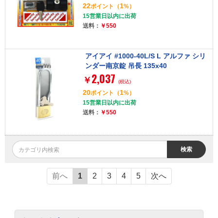
22
1
ポイント
（
%）
15営業日以内に出荷
送料：
￥550
アイアイ #1000-40L/S L アルファ シリ
ンダー南京錠 吊長 135x40
2,037
￥
(税込)
20
1
ポイント
（
%）
15営業日以内に出荷
送料：
￥550
検索
前へ
1
2
3
4
5
次へ