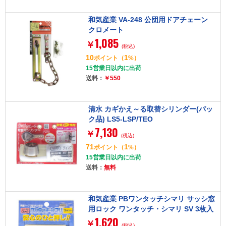
和気産業 VA-248 公団用ドアチェーン
クロメート
1,085
￥
(税込)
10
1
ポイント
（
%）
15営業日以内に出荷
送料：
￥550
清水 カギかえ～る取替シリンダー(パッ
ク品) LS5-LSP/TEO
7,130
￥
(税込)
71
1
ポイント
（
%）
15営業日以内に出荷
送料：
無料
和気産業 PBワンタッチシマリ サッシ窓
用ロック ワンタッチ・シマリ SV 3枚入
1,620
￥
(税込)