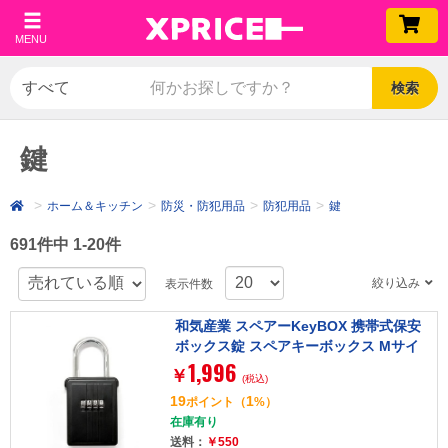
MENU
検索
鍵
ホーム＆キッチン
防災・防犯用品
防犯用品
鍵
691件中 1-20件
絞り込み
表示件数
和気産業 スペアーKeyBOX 携帯式保安
ボックス錠 スペアキーボックス Mサイ
1,996
ズ
￥
(税込)
19
1
ポイント
（
%）
在庫有り
送料：
￥550