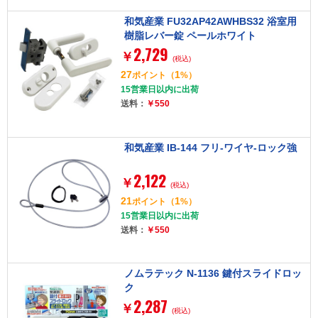
和気産業 FU32AP42AWHBS32 浴室用
樹脂レバー錠 ペールホワイト
2,729
￥
(税込)
27
1
ポイント
（
%）
15営業日以内に出荷
送料：
￥550
和気産業 IB-144 フリ-ワイヤ-ロック強
2,122
￥
(税込)
21
1
ポイント
（
%）
15営業日以内に出荷
送料：
￥550
ノムラテック N-1136 鍵付スライドロッ
ク
2,287
￥
(税込)