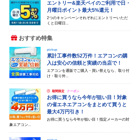
エントリー&楽天ペイのご利用で日・
月曜日ポイント最大5%還元！
2つのキャンペーンそれぞれにエントリーいただ
くと日曜日...
おすすめ特集
pickup
累計工事件数52万件！エアコンの購
入は安心の信頼と実績の当店で！
エアコンを通販でご購入・買い替えなら、取り付
け・取り外...
期間限定
クーポン
お得に買うなら今年が狙い目！対象
の省エネエアコンをまとめて買うと
最大4万円引き！
お得に買うなら今年が狙い目！指定メーカーの対
象エアコン...
pickup