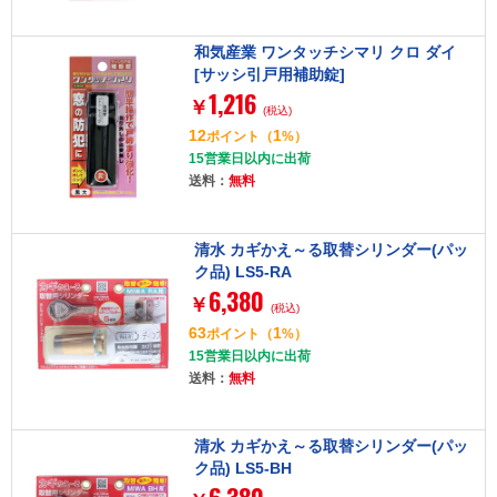
和気産業 ワンタッチシマリ クロ ダイ
[サッシ引戸用補助錠]
1,216
￥
(税込)
12
1
ポイント
（
%）
15営業日以内に出荷
送料：
無料
清水 カギかえ～る取替シリンダー(パッ
ク品) LS5-RA
6,380
￥
(税込)
63
1
ポイント
（
%）
15営業日以内に出荷
送料：
無料
清水 カギかえ～る取替シリンダー(パッ
ク品) LS5-BH