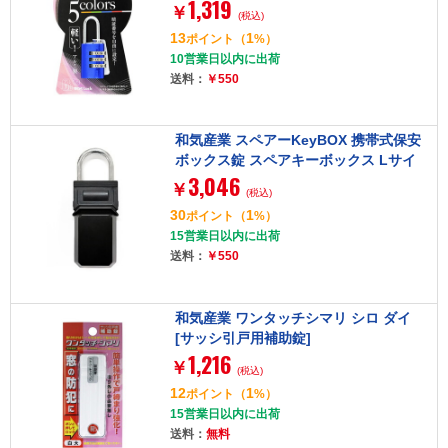
1,319
￥
(税込)
13
1
ポイント
（
%）
10営業日以内に出荷
送料：
￥550
和気産業 スペアーKeyBOX 携帯式保安
ボックス錠 スペアキーボックス Lサイ
3,046
ズ
￥
(税込)
30
1
ポイント
（
%）
15営業日以内に出荷
送料：
￥550
和気産業 ワンタッチシマリ シロ ダイ
[サッシ引戸用補助錠]
1,216
￥
(税込)
12
1
ポイント
（
%）
15営業日以内に出荷
送料：
無料