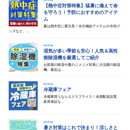
【熱中症対策特集】猛暑に備えて命
を守ろう！予防におすすめのアイテ
ム
夏は熱中症に要注意！水分補給アイテムや冷却グ
ッズなど、...
pickup
湿気が多い季節も安心！人気＆高性
能除湿機を厳選してご紹介
お部屋の除湿や夏のジメジメ対策に大活躍の除湿
機。最近は...
pickup
冷蔵庫フェア
冷蔵庫買うならエクスプライス！全国配送設置、
延長保証な...
pickup
暑さ対策はこれで決まり！涼しさと