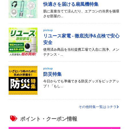
快適さを届ける扇風機特集
肌に直接当てて涼んだり、エアコンの冷房を循環
させ部屋の...
pickup
リユース家電 - 徹底洗浄&点検で安心
安全
使用済み商品を当社提携工場で入念に洗浄、メン
テナンス・...
pickup
防災特集
今日からでも準備できる防災グッズをピックアッ
プ！「もし...
その他特集一覧はコチラ
ポイント・クーポン情報