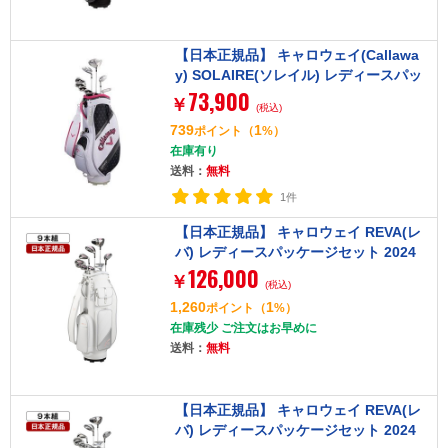
【日本正規品】 キャロウェイ(Callawa
y) SOLAIRE(ソレイル) レディースパッ
73,900
ケージセット ピンク 8本セット (W#1、
￥
(税込)
W#5、6H、I#7、I#9、PW、SW、PT)
739
1
ポイント
（
%）
カーボンシャフト
在庫有り
送料：
無料
1件
【日本正規品】 キャロウェイ REVA(レ
バ) レディースパッケージセット 2024
126,000
年モデル (W#1、W#4、5H、I#7～#9、
￥
(税込)
PW、SW、PT) Callawayオリジナルカ
1,260
1
ポイント
（
%）
ーボンシャフト(L) ピンク キャディバッ
在庫残少 ご注文はお早めに
グ付き
送料：
無料
【日本正規品】 キャロウェイ REVA(レ
バ) レディースパッケージセット 2024