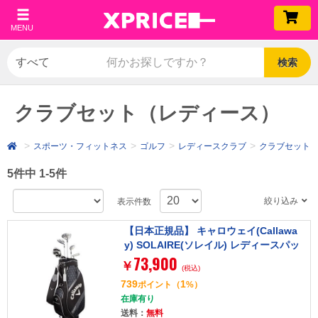
MENU
検索
クラブセット（レディース）
スポーツ・フィットネス
ゴルフ
レディースクラブ
クラブセット
5件中 1-5件
絞り込み
表示件数
【日本正規品】 キャロウェイ(Callawa
y) SOLAIRE(ソレイル) レディースパッ
73,900
ケージセット ブラック 8本セット (W#
￥
(税込)
1、W#5、6H、I#7、I#9、PW、SW、P
739
1
ポイント
（
%）
T) カーボンシャフト
在庫有り
送料：
無料