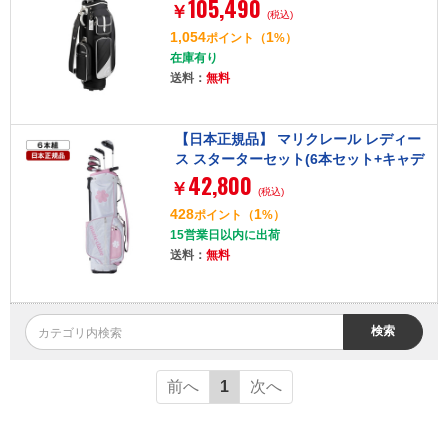
105,490
年モデル (W#1、W#4、5H、I#7～#9、
￥
(税込)
PW、SW、PT) Callawayオリジナルカ
1,054
1
ポイント
（
%）
ーボンシャフト(L) ブラック キャディバ
在庫有り
ッグ付き
送料：
無料
【日本正規品】 マリクレール レディー
ス スターターセット(6本セット+キャデ
42,800
ィバッグ)
￥
(税込)
428
1
ポイント
（
%）
15営業日以内に出荷
送料：
無料
検索
前へ
1
次へ