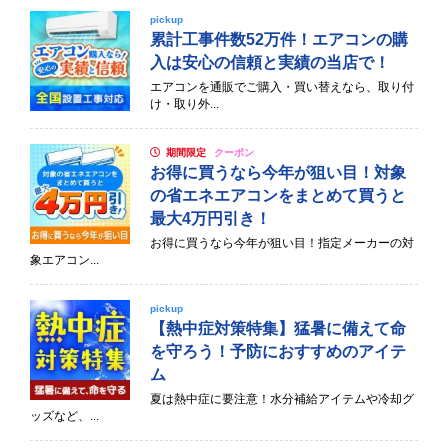
pickup
累計工事件数52万件！エアコンの購
入は安心の信頼と実績の当店で！
エアコンを通販でご購入・買い替えなら、取り付
け・取り外...
期間限定
クーポン
お得に買うなら今年が狙い目！対象
の省エネエアコンをまとめて買うと
最大4万円引き！
お得に買うなら今年が狙い目！指定メーカーの対
象エアコン...
pickup
【熱中症対策特集】猛暑に備えて命
を守ろう！予防におすすめのアイテ
ム
夏は熱中症に要注意！水分補給アイテムや冷却グ
ッズなど、...