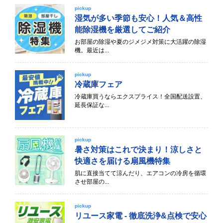
pickup
湿気が多い季節も安心！人気＆高性
能除湿機を厳選してご紹介
お部屋の除湿や夏のジメジメ対策に大活躍の除湿
機。最近は...
pickup
冷蔵庫フェア
冷蔵庫買うならエクスプライス！全国配送設置、
延長保証な...
pickup
暑さ対策はこれで決まり！涼しさと
快適さを届ける扇風機特集
肌に直接当てて涼んだり、エアコンの冷房を循環
させ部屋の...
pickup
リユース家電 - 徹底洗浄&点検で安心