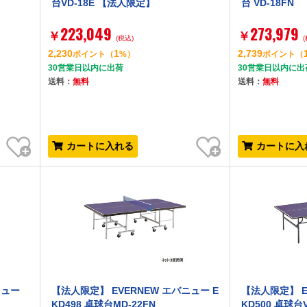
】
台VD-18E 【法人限定】
台 VD-18FN
223,049
273,979
￥
￥
(税込)
2,230
1
2,739
ポイント
（
%）
ポイント
（
30営業日以内に出荷
30営業日以内に出
送料：
無料
送料：
無料
お気に入り
お気に入り
カートに入れる
カートに入
ニュー
【法人限定】 EVERNEW エバニュー E
【法人限定】 E
KD498 卓球台MD-22FN
KD500 卓球台V