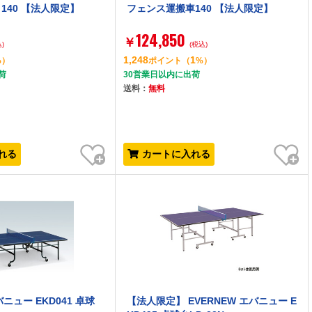
140 【法人限定】
フェンス運搬車140 【法人限定】
124,850
￥
)
(税込)
1,248
1
%）
ポイント
（
%）
荷
30営業日以内に出荷
送料：
無料
お気に入り
お気に入り
れる
カートに入れる
バニュー EKD041 卓球
【法人限定】 EVERNEW エバニュー E