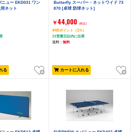
バニュー EKD031 ワン
Butterfly スーパー・ネットワイド 73
柱用ネット
870 [卓球 防球ネット]
44,000
￥
(税込)
440
1
）
ポイント
（
%）
荷
15営業日以内に出荷
送料：
無料
お気に入り
お気に入り
れる
カートに入れる