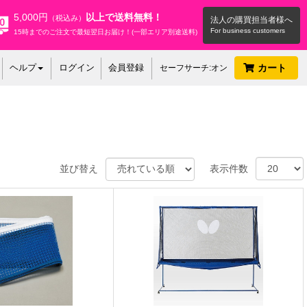
5,000円
以上で送料無料！
（税込み）
法人の購買担当者様へ
15時までのご注文で最短翌日お届け！(一部エリア別途送料)
ヘルプ
ログイン
会員登録
カート
セーフサーチ:オン
並び替え
表示件数