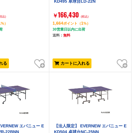
KD495 卓球台LD-22N
166,430
￥
(税込)
(税込)
1
1,664
1
%）
ポイント
（
%）
荷
30営業日以内に出荷
送料：
無料
お気に入り
お気に入り
れる
カートに入れる
VERNEW エバニュー E
【法人限定】 EVERNEW エバニュー E
R-22BNN
KD504 卓球台NC-25NN