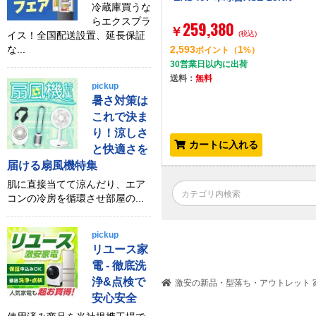
冷蔵庫買うな
らエクスプラ
259,380
￥
イス！全国配送設置、延長保証
(税込)
な...
2,593
1
ポイント
（
%）
30営業日以内に出荷
送料：
無料
pickup
暑さ対策は
これで決ま
り！涼しさ
カートに入れる
と快適さを
届ける扇風機特集
肌に直接当てて涼んだり、エア
コンの冷房を循環させ部屋の...
pickup
リユース家
電 - 徹底洗
浄&点検で
激安の新品・型落ち・アウトレット 家
安心安全