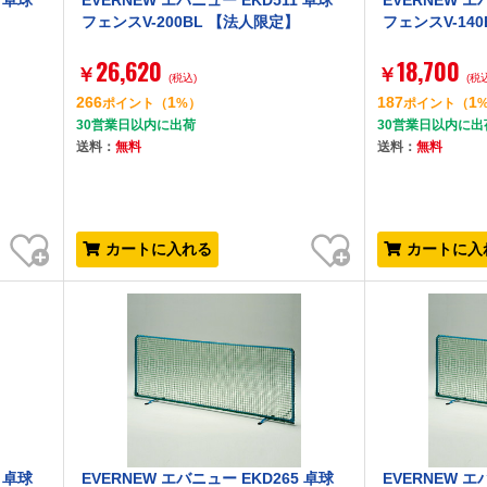
 卓球
EVERNEW エバニュー EKD511 卓球
EVERNEW エ
フェンスV-200BL 【法人限定】
フェンスV-14
26,620
18,700
￥
￥
(税込)
(税
266
1
187
1
ポイント
（
%）
ポイント
（
30営業日以内に出荷
30営業日以内に出
送料：
無料
送料：
無料
お気に入り
お気に入り
カートに入れる
カートに入
 卓球
EVERNEW エバニュー EKD265 卓球
EVERNEW エ