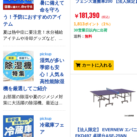
フェンス運搬車200 【法人限定
暑に備えて
命を守ろ
181,390
￥
う！予防におすすめのアイ
(税込)
テム
1,813
1
ポイント
（
%）
30営業日以内に出荷
夏は熱中症に要注意！水分補給
送料：
無料
アイテムや冷却グッズなど、...
pickup
湿気が多い
カートに入れる
季節も安
心！人気＆
高性能除湿
機を厳選してご紹介
お部屋の除湿や夏のジメジメ対
策に大活躍の除湿機。最近は...
pickup
冷蔵庫フェ
【法人限定】 EVERNEW エバ
ア
EKD497 卓球台ASE-25NN