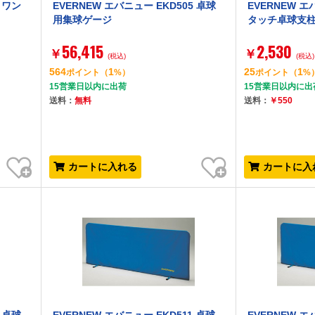
 ワン
EVERNEW エバニュー EKD505 卓球
EVERNEW エ
用集球ゲージ
タッチ卓球支
56,415
2,530
￥
￥
(税込)
(税込)
564
1
25
1
ポイント
（
%）
ポイント
（
%
15営業日以内に出荷
15営業日以内に出
送料：
無料
送料：
￥550
お気に入り
お気に入り
カートに入れる
カートに入