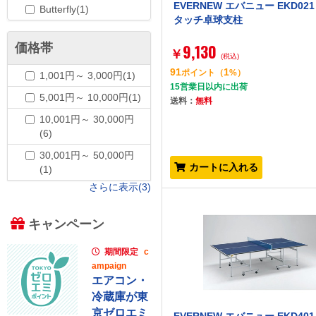
EVERNEW エバニュー EKD021
Butterfly(1)
タッチ卓球支柱
9,130
価格帯
￥
(税込)
91
1
ポイント
（
%）
1,001円～ 3,000円(1)
15営業日以内に出荷
5,001円～ 10,000円(1)
送料：
無料
10,001円～ 30,000円
(6)
30,001円～ 50,000円
カートに入れる
(1)
さらに表示(3)
キャンペーン
期間限定
c
ampaign
エアコン・
冷蔵庫が東
京ゼロエミ