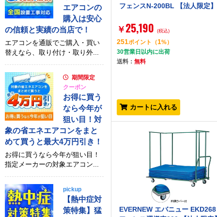
フェンスN-200BL 【法人限定
エアコンの
購入は安心
25,190
￥
の信頼と実績の当店で！
(税込)
251
1
エアコンを通販でご購入・買い
ポイント
（
%）
替えなら、取り付け・取り外...
30営業日以内に出荷
送料：
無料
期間限定
クーポン
お得に買う
カートに入れる
なら今年が
狙い目！対
象の省エネエアコンをまと
めて買うと最大4万円引き！
お得に買うなら今年が狙い目！
指定メーカーの対象エアコン...
pickup
【熱中症対
EVERNEW エバニュー EKD268
策特集】猛