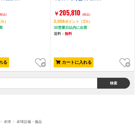
205,810
￥
(税込)
(税込)
1
2,058
1
%）
ポイント
（
%）
荷
30営業日以内に出荷
送料：
無料
お気に入り
お気に入り
れる
カートに入れる
検索
卓球
卓球設備・備品