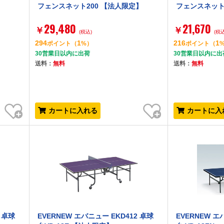
】
フェンスネット200 【法人限定】
フェンスネット
29,480
21,670
￥
￥
(税込)
(税込
294
1
216
1
ポイント
（
%）
ポイント
（
30営業日以内に出荷
30営業日以内に出
送料：
無料
送料：
無料
お気に入り
お気に入り
カートに入れる
カートに入
 卓球
EVERNEW エバニュー EKD412 卓球
EVERNEW エ