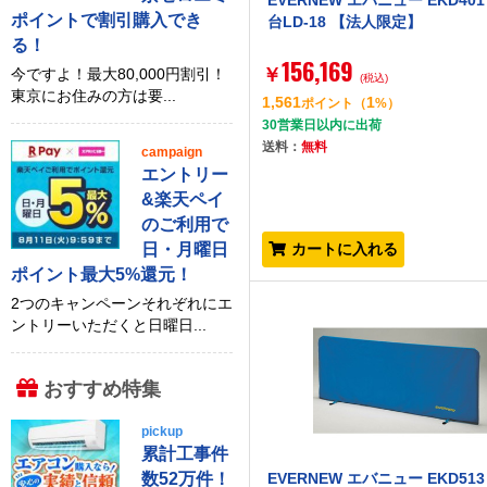
EVERNEW エバニュー EKD401
ポイントで割引購入でき
台LD-18 【法人限定】
る！
156,169
￥
今ですよ！最大80,000円割引！
(税込)
東京にお住みの方は要...
1,561
1
ポイント
（
%）
30営業日以内に出荷
送料：
無料
campaign
エントリー
&楽天ペイ
のご利用で
日・月曜日
カートに入れる
ポイント最大5%還元！
2つのキャンペーンそれぞれにエ
ントリーいただくと日曜日...
おすすめ特集
pickup
累計工事件
数52万件！
EVERNEW エバニュー EKD513