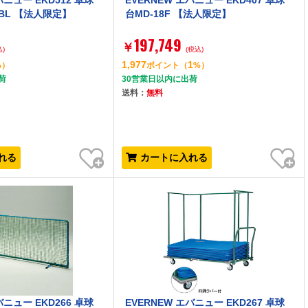
バニュー EKD512 卓球
EVERNEW エバニュー EKD407 卓球
0BL 【法人限定】
台MD-18F 【法人限定】
197,749
￥
込)
(税込)
1,977
1
%）
ポイント
（
%）
荷
30営業日以内に出荷
送料：
無料
お気に入り
お気に入り
れる
カートに入れる
バニュー EKD266 卓球
EVERNEW エバニュー EKD267 卓球