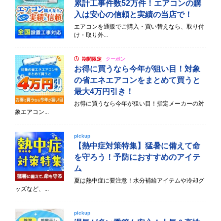
累計工事件数52万件！エアコンの購
入は安心の信頼と実績の当店で！
エアコンを通販でご購入・買い替えなら、取り付
け・取り外...
期間限定
クーポン
お得に買うなら今年が狙い目！対象
の省エネエアコンをまとめて買うと
最大4万円引き！
お得に買うなら今年が狙い目！指定メーカーの対
象エアコン...
pickup
【熱中症対策特集】猛暑に備えて命
を守ろう！予防におすすめのアイテ
ム
夏は熱中症に要注意！水分補給アイテムや冷却グ
ッズなど、...
pickup