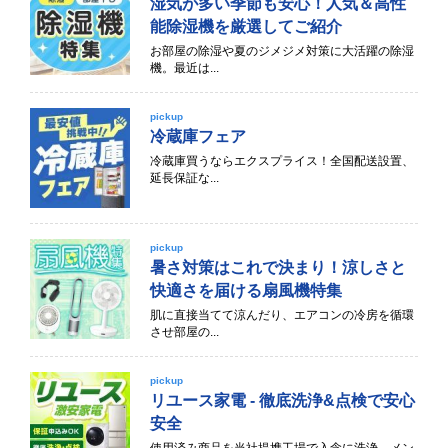
湿気が多い季節も安心！人気＆高性
能除湿機を厳選してご紹介
お部屋の除湿や夏のジメジメ対策に大活躍の除湿
機。最近は...
pickup
冷蔵庫フェア
冷蔵庫買うならエクスプライス！全国配送設置、
延長保証な...
pickup
暑さ対策はこれで決まり！涼しさと
快適さを届ける扇風機特集
肌に直接当てて涼んだり、エアコンの冷房を循環
させ部屋の...
pickup
リユース家電 - 徹底洗浄&点検で安心
安全