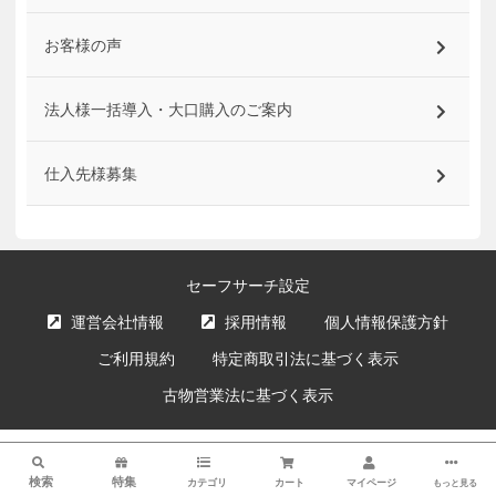
お客様の声
法人様一括導入・大口購入のご案内
仕入先様募集
セーフサーチ設定
運営会社情報
採用情報
個人情報保護方針
ご利用規約
特定商取引法に基づく表示
古物営業法に基づく表示
サイト内の文章、画像などの著作物はエクスプライス株式会社に属します。
検索
複製、無断転載を禁止します。
検索
特集
カテゴリ
カート
マイページ
もっと見る
© XPRICE Inc. All Rights Reserved.