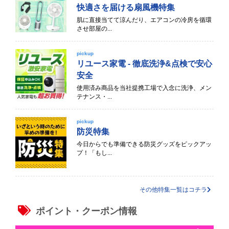
快適さを届ける扇風機特集
肌に直接当てて涼んだり、エアコンの冷房を循環
させ部屋の...
pickup
リユース家電 - 徹底洗浄&点検で安心
安全
使用済み商品を当社提携工場で入念に洗浄、メン
テナンス・...
pickup
防災特集
今日からでも準備できる防災グッズをピックアッ
プ！「もし...
その他特集一覧はコチラ
ポイント・クーポン情報