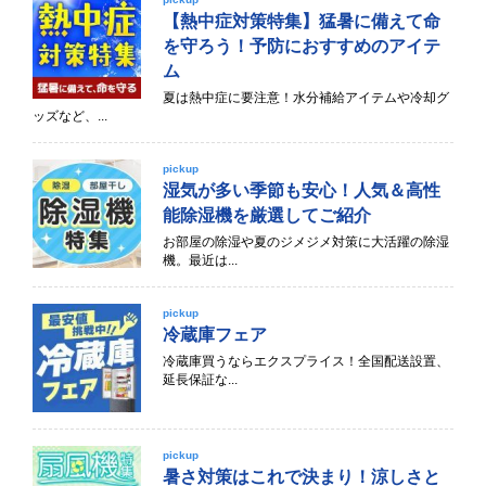
【熱中症対策特集】猛暑に備えて命
を守ろう！予防におすすめのアイテ
ム
夏は熱中症に要注意！水分補給アイテムや冷却グ
ッズなど、...
pickup
湿気が多い季節も安心！人気＆高性
能除湿機を厳選してご紹介
お部屋の除湿や夏のジメジメ対策に大活躍の除湿
機。最近は...
pickup
冷蔵庫フェア
冷蔵庫買うならエクスプライス！全国配送設置、
延長保証な...
pickup
暑さ対策はこれで決まり！涼しさと