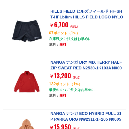
HILLS FIELD ヒルズフィールド HF-SH
T-HFLblkm HILLS FIELD LOGO NYLO
6,700
N SHORT PANTS ロゴナイロンショー
￥
(税込)
トパンツ ブラック M
67
1
ポイント
（
%）
在庫残少 ご注文はお早めに
送料：
無料
NANGA ナンガ DRY MIX TERRY HALF
ZIP SWEAT RED N2530-1K103A N000
13,200
6132 Mサイズ
￥
(税込)
132
1
ポイント
（
%）
最後の１つ ご注文はお早めに
送料：
無料
NANGA ナンガ ECO HYBRID FULL ZI
P PARKA ORG NW2311-1F205 N0005
15,950
718 Mサイズ
￥
(税込)