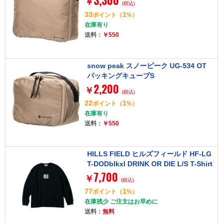
3,300
￥
(税込)
33
1
ポイント
（
%）
在庫有り
送料：
￥550
snow peak スノーピーク UG-534 OT
パッキングキューブS
2,200
￥
(税込)
22
1
ポイント
（
%）
在庫有り
送料：
￥550
HILLS FIELD ヒルズフィールド HF-LG
T-DODblkxl DRINK OR DIE L/S T-Shirt
7,700
ロングTシャツ ブラック:XL
￥
(税込)
77
1
ポイント
（
%）
在庫残少 ご注文はお早めに
送料：
無料