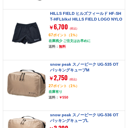
HILLS FIELD ヒルズフィールド HF-SH
T-HFLblkxl HILLS FIELD LOGO NYLO
6,700
N SHORT PANTS ロゴナイロンショー
￥
(税込)
トパンツ ブラック XL
67
1
ポイント
（
%）
在庫残少 ご注文はお早めに
送料：
無料
snow peak スノーピーク UG-535 OT
パッキングキューブM
2,750
￥
(税込)
27
1
ポイント
（
%）
在庫有り
送料：
￥550
snow peak スノーピーク UG-536 OT
パッキングキューブL