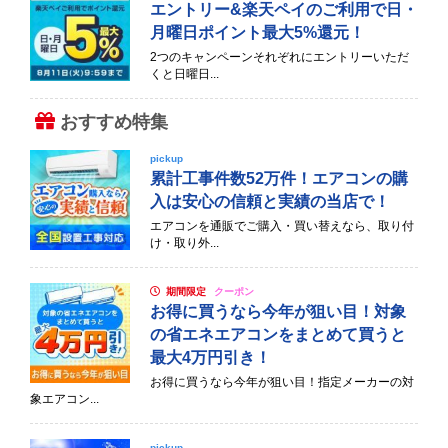
エントリー&楽天ペイのご利用で日・
月曜日ポイント最大5%還元！
2つのキャンペーンそれぞれにエントリーいただ
くと日曜日...
おすすめ特集
pickup
累計工事件数52万件！エアコンの購
入は安心の信頼と実績の当店で！
エアコンを通販でご購入・買い替えなら、取り付
け・取り外...
期間限定
クーポン
お得に買うなら今年が狙い目！対象
の省エネエアコンをまとめて買うと
最大4万円引き！
お得に買うなら今年が狙い目！指定メーカーの対
象エアコン...
pickup