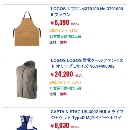
LOGOS エプロン♯370100 No.3701000
9 ブラウン
5,390
￥
(税込)
53
1
ポイント
（
%）
15営業日以内に出荷
送料：
無料
LOGOS LOGOS 野電クールファンベス
ト オリーブ Lサイズ No.34406382
24,200
￥
(税込)
242
1
ポイント
（
%）
15営業日以内に出荷
送料：
無料
CAPTAIN STAG US-3002 HULA ライフ
ジャケット TypeD M(ネイビー×ホワイ
8,030
ト)
￥
(税込)