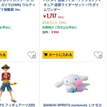
 ミドルサイズシリーズ ガ
バンダイ 仮面ライダーアクションフィ
ガメラ(1996) ウルティ
ギュア 仮面ライダーゼッツ パラダイ
発動前 Ver.
ムワンダー
1,717
￥
(税込)
17
1
）
ポイント
（
%）
はお早めに
在庫残少 ご注文はお早めに
送料：
￥550
お気に入り
お気に入り
れる
カートに入れる
IRITS フィギュアーツZER
BANDAI SPIRITS mofamofy シナモロ