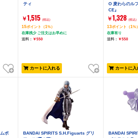
ティ
O 麦わらのルフィ
CE』
1,515
1,328
￥
￥
(税込)
(税込)
15
1
13
1
ポイント
（
%）
ポイント
（
%
在庫残少 ご注文はお早めに
在庫有り
送料：
￥550
送料：
￥550
お気に入り
お気に入り
カートに入れる
カートに入
 ポムポ
BANDAI SPIRITS S.H.Figuarts グリ
BANDAI SPIR