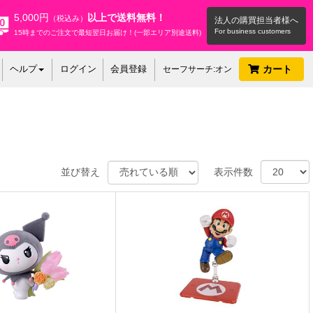
5,000円
以上で送料無料！
（税込み）
法人の購買担当者様へ
15時までのご注文で最短翌日お届け！(一部エリア別途送料)
ヘルプ
ログイン
会員登録
カート
セーフサーチ:オン
並び替え
表示件数