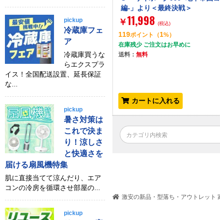
編-」より＜最終決戦＞
11,998
pickup
￥
(税込)
冷蔵庫フェ
119
1
ポイント
（
%）
ア
在庫残少 ご注文はお早めに
冷蔵庫買うな
送料：
無料
らエクスプラ
イス！全国配送設置、延長保証
な...
カートに入れる
pickup
暑さ対策は
これで決ま
り！涼しさ
と快適さを
届ける扇風機特集
肌に直接当てて涼んだり、エア
コンの冷房を循環させ部屋の...
激安の新品・型落ち・アウトレット 家
pickup