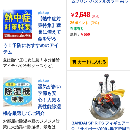
ムプリン -パステルカラー ver.-
2,648
pickup
￥
(税込)
【熱中症対
26
1
ポイント
（
%）
策特集】猛
在庫有り
暑に備えて
送料：
￥550
命を守ろ
う！予防におすすめのアイ
テム
夏は熱中症に要注意！水分補給
カートに入れる
アイテムや冷却グッズなど、...
pickup
湿気が多い
季節も安
心！人気＆
高性能除湿
機を厳選してご紹介
お部屋の除湿や夏のジメジメ対
BANDAI SPIRITS フィギュア
策に大活躍の除湿機。最近は...
O 「サイボーグ009 -地下帝国