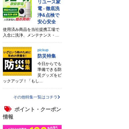
リユース家
電 - 徹底洗
浄&点検で
安心安全
使用済み商品を当社提携工場で
入念に洗浄、メンテナンス・...
pickup
防災特集
今日からでも
準備できる防
災グッズをピ
ックアップ！「もし...
その他特集一覧はコチラ
ポイント・クーポン
情報