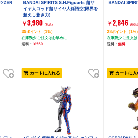
ーツZER
BANDAI SPIRITS S.H.Figuarts 超サ
BANDAI SPIR
イヤ人ゴッド超サイヤ人孫悟空(限界を
超えし蒼き力)
3,980
2,846
￥
￥
(税込)
(税込
39
1
28
1
ポイント
（
%）
ポイント
（
%
在庫残少 ご注文はお早めに
在庫残少 ご注文
送料：
￥550
送料：
無料
お気に入り
お気に入り
カートに入れる
カートに入