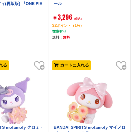
(再販版) 『ONE PIE
ール
3,296
￥
(税込)
32
1
）
ポイント
（
%）
在庫有り
送料：
無料
お気に入り
お気に入り
れる
カートに入れる
ITS mofamofy クロミ -
BANDAI SPIRITS mofamofy マイメロ