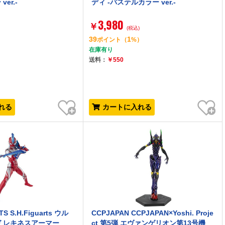
er.-
ディ -パステルカラー ver.-
3,980
￥
)
(税込)
39
1
）
ポイント
（
%）
在庫有り
送料：
￥550
お気に入り
お気に入り
れる
カートに入れる
TS S.H.Figuarts ウル
CCPJAPAN CCPJAPAN×Yoshi. Proje
 レキネスアーマー
ct 第5弾 エヴァンゲリオン第13号機