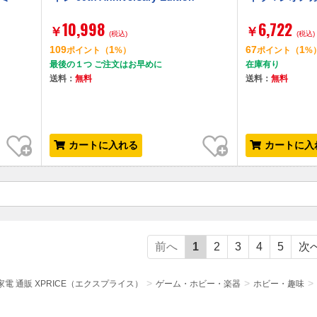
10,998
6,722
￥
￥
(税込)
(税込)
109
1
67
1
ポイント
（
%）
ポイント
（
%
最後の１つ ご注文はお早めに
在庫有り
送料：
無料
送料：
無料
お気に入り
お気に入り
カートに入れる
カートに入
前へ
1
2
3
4
5
次
電 通販 XPRICE（エクスプライス）
ゲーム・ホビー・楽器
ホビー・趣味