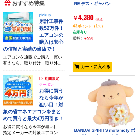
おすすめ特集
RE デス・ギャバン
4,380
pickup
￥
(税込)
累計工事件
43
1
ポイント
（
%）
数52万件！
在庫有り
エアコンの
送料：
￥550
購入は安心
の信頼と実績の当店で！
エアコンを通販でご購入・買い
替えなら、取り付け・取り外...
カートに入れる
期間限定
クーポン
お得に買う
なら今年が
狙い目！対
象の省エネエアコンをまと
めて買うと最大4万円引き！
お得に買うなら今年が狙い目！
BANDAI SPIRITS mofamofy
指定メーカーの対象エアコン...