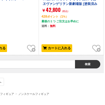
ヱヴァンゲリヲン新劇場版 [塗装済み
42,800
完成品フィギュア]
￥
(税込)
428
1
）
ポイント
（
%）
最後の１つ ご注文はお早めに
送料：
無料
お気に入り
お気に入り
れる
カートに入れる
検索
へ
フィギュア
ノンスケールフィギュア