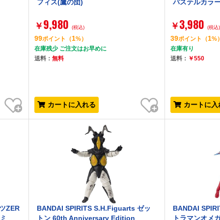
フィス(鷹の団)
パステルカラー v
9,980
3,980
￥
￥
(税込)
(税込
99
1
39
1
ポイント
（
%）
ポイント
（
%
在庫残少 ご注文はお早めに
在庫有り
送料：
無料
送料：
￥550
お気に入り
お気に入り
カートに入れる
カートに入
ーツZER
BANDAI SPIRITS S.H.Figuarts ゼッ
BANDAI SPIRI
ヨミ
トン 60th Anniversary Edition
トラマンオメガ