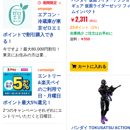
バンダイ 仮面ライダーアクショ
期間限定
c
ギュア 仮面ライダーゼッツ フ
ampaign
ムインパクト
エアコン・
2,311
￥
冷蔵庫が東
(税込)
23
1
京ゼロエミ
ポイント
（
%）
在庫残少 ご注文はお早めに
ポイントで割引購入でき
送料：
￥550
る！
今ですよ！最大80,000円割引！
東京にお住みの方は要...
カートに入れる
campaign
エントリー
&楽天ペイ
のご利用で
日・月曜日
ポイント最大5%還元！
2つのキャンペーンそれぞれにエ
ントリーいただくと日曜日...
バンダイ TOKUSATSU ACTION