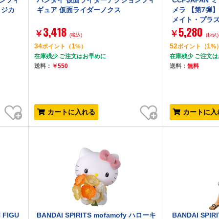
ンフィ
バンダイ 仮面ライダーアクションフィ
CCPJAPAN
ィジカ
ギュア 仮面ライダーノクス
メラ 【第7弾】 
メイト・プラズマ
3,418
5,280
￥
￥
(税込)
(税込)
34
1
52
1
ポイント
（
%）
ポイント
（
%
在庫残少 ご注文はお早めに
在庫残少 ご注文
送料：
￥550
送料：
無料
お気に入り
お気に入り
カートに入れる
カートに入
 FIGU
BANDAI SPIRITS mofamofy ハローキ
BANDAI SP