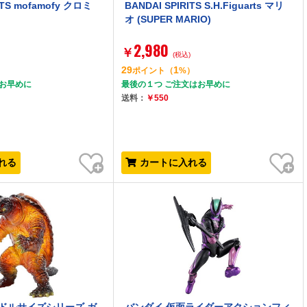
ITS mofamofy クロミ
BANDAI SPIRITS S.H.Figuarts マリ
オ (SUPER MARIO)
2,980
￥
)
(税込)
29
1
）
ポイント
（
%）
はお早めに
最後の１つ ご注文はお早めに
送料：
￥550
お気に入り
お気に入り
れる
カートに入れる