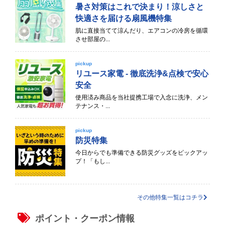
暑さ対策はこれで決まり！涼しさと
快適さを届ける扇風機特集
肌に直接当てて涼んだり、エアコンの冷房を循環
させ部屋の...
pickup
リユース家電 - 徹底洗浄&点検で安心
安全
使用済み商品を当社提携工場で入念に洗浄、メン
テナンス・...
pickup
防災特集
今日からでも準備できる防災グッズをピックアッ
プ！「もし...
その他特集一覧はコチラ
ポイント・クーポン情報