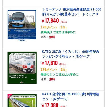
トミーテック 東京臨海高速鉄道 71-000
形(りんかい線)基本セット トミックス
17,840
[Nゲージ]
￥
(税込)
178
1
ポイント
（
%）
在庫残少 ご注文はお早めに
送料：
無料
KATO 287系「くろしお」 60周年記念
ラッピング 6両セット [Nゲージ]
17,610
￥
(税込)
176
1
ポイント
（
%）
最後の１つ ご注文はお早めに
送料：
無料
KATO 台湾鉄路EMU3000(青) 6両増結
セット [Nゲージ]
17,380
￥
(税込)