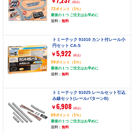
7,237
￥
(税込)
72
1
ポイント
（
%）
最後の１つ ご注文はお早めに
送料：
無料
トミーテック 91010 カント付レール小
円セット CA-S
5,922
￥
(税込)
59
1
ポイント
（
%）
最後の１つ ご注文はお早めに
送料：
無料
トミーテック 91025 レールセット引込
み線セット(レールパターンB)
6,908
￥
(税込)
69
1
ポイント
（
%）
最後の１つ ご注文はお早めに
送料：
無料