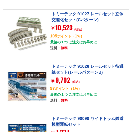
トミーテック 91027 レールセット立体
交差化セット(Cパターン)
10,523
￥
(税込)
105
1
ポイント
（
%）
最後の１つ ご注文はお早めに
送料：
無料
トミーテック 91026 レールセット待避
線セット(レールパターンB)
9,702
￥
(税込)
97
1
ポイント
（
%）
最後の１つ ご注文はお早めに
送料：
無料
トミーテック 90099 ワイドトラム鉄道
模型運転セット