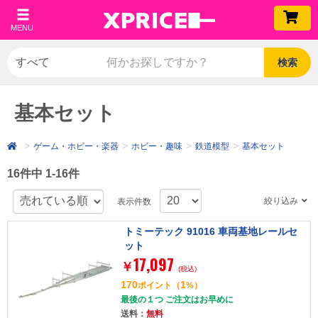
MENU
検索
基本セット
ゲーム・ホビー・楽器
ホビー・趣味
鉄道模型
基本セット
16件中 1-16件
絞り込み
表示件数
トミーテック 91016 車両基地レールセ
ット
17,097
￥
(税込)
170
1
ポイント
（
%）
最後の１つ ご注文はお早めに
送料：
無料