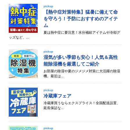
pickup
【熱中症対策特集】猛暑に備えて命
を守ろう！予防におすすめのアイテ
ム
夏は熱中症に要注意！水分補給アイテムや冷却グ
ッズなど、...
pickup
湿気が多い季節も安心！人気＆高性
能除湿機を厳選してご紹介
お部屋の除湿や夏のジメジメ対策に大活躍の除湿
機。最近は...
pickup
冷蔵庫フェア
冷蔵庫買うならエクスプライス！全国配送設置、
延長保証な...
pickup