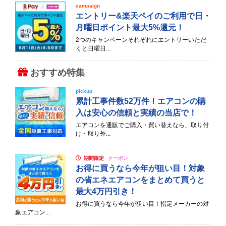
campaign
エントリー&楽天ペイのご利用で日・
月曜日ポイント最大5%還元！
2つのキャンペーンそれぞれにエントリーいただ
くと日曜日...
おすすめ特集
pickup
累計工事件数52万件！エアコンの購
入は安心の信頼と実績の当店で！
エアコンを通販でご購入・買い替えなら、取り付
け・取り外...
期間限定
クーポン
お得に買うなら今年が狙い目！対象
の省エネエアコンをまとめて買うと
最大4万円引き！
お得に買うなら今年が狙い目！指定メーカーの対
象エアコン...