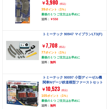
3,980
T)
￥
(税込)
39
1
ポイント
（
%）
最後の１つ ご注文はお早めに
送料：
￥550
トミーテック 90947 マイプランLT3(F)
7,708
￥
(税込)
77
1
ポイント
（
%）
最後の１つ ご注文はお早めに
送料：
無料
トミーテック 90097 小型ディーゼル機
関車Nゲージ鉄道模型ファーストセット
10,523
￥
(税込)
105
1
ポイント
（
%）
最後の１つ ご注文はお早めに
送料：
無料