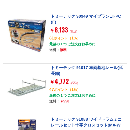
トミーテック 90949 マイプランLT-PC
(F)
8,133
￥
(税込)
81
1
ポイント
（
%）
最後の１つ ご注文はお早めに
送料：
無料
トミーテック 91017 車両基地レール(延
長部)
4,772
￥
(税込)
47
1
ポイント
（
%）
最後の１つ ご注文はお早めに
送料：
￥550
トミーテック 91088 ワイドトラムミニ
レールセット十字クロスセット(MX-W