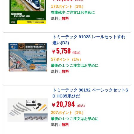
173
1
ポイント
（
%）
在庫残少 ご注文はお早めに
送料：
無料
トミーテック 91028 レールセットすれ
違い(D2)
5,758
￥
(税込)
57
1
ポイント
（
%）
最後の１つ ご注文はお早めに
送料：
無料
トミーテック 90192 ベーシックセットS
D HC85系ひだ
20,794
￥
(税込)
207
1
ポイント
（
%）
最後の１つ ご注文はお早めに
送料：
無料