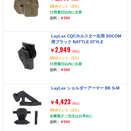
26
1
ポイント
（
%）
15営業日以内に出荷
送料：
￥550
LayLax CQCホルスター右用 SOCOM
用ブラック BATTLE STYLE
2,949
￥
(税込)
29
1
ポイント
（
%）
15営業日以内に出荷
送料：
￥550
LayLax ショルダーアーマー BK S-M
4,423
￥
(税込)
44
1
ポイント
（
%）
在庫残少 ご注文はお早めに
送料：
￥550