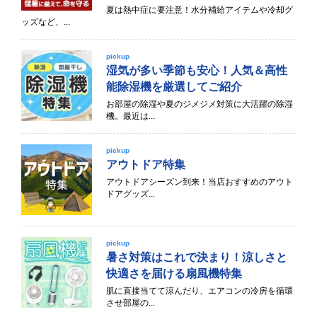
夏は熱中症に要注意！水分補給アイテムや冷却グ
ッズなど、...
pickup
湿気が多い季節も安心！人気＆高性
能除湿機を厳選してご紹介
お部屋の除湿や夏のジメジメ対策に大活躍の除湿
機。最近は...
pickup
アウトドア特集
アウトドアシーズン到来！当店おすすめのアウト
ドアグッズ...
pickup
暑さ対策はこれで決まり！涼しさと
快適さを届ける扇風機特集
肌に直接当てて涼んだり、エアコンの冷房を循環
させ部屋の...