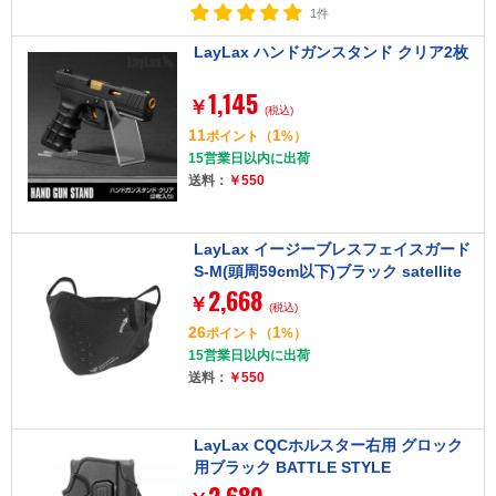
1件
LayLax ハンドガンスタンド クリア2枚
1,145
￥
(税込)
11
1
ポイント
（
%）
15営業日以内に出荷
送料：
￥550
LayLax イージーブレスフェイスガード
S-M(頭周59cm以下)ブラック satellite
2,668
￥
(税込)
26
1
ポイント
（
%）
15営業日以内に出荷
送料：
￥550
LayLax CQCホルスター右用 グロック
用ブラック BATTLE STYLE