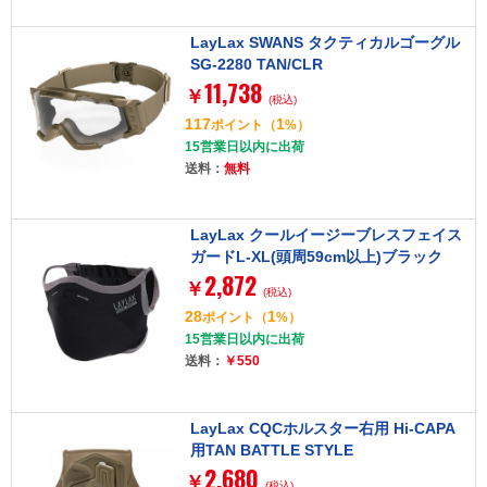
LayLax SWANS タクティカルゴーグル
SG-2280 TAN/CLR
11,738
￥
(税込)
117
1
ポイント
（
%）
15営業日以内に出荷
送料：
無料
LayLax クールイージーブレスフェイス
ガードL-XL(頭周59cm以上)ブラック
2,872
￥
(税込)
28
1
ポイント
（
%）
15営業日以内に出荷
送料：
￥550
LayLax CQCホルスター右用 Hi-CAPA
用TAN BATTLE STYLE
2,680
￥
(税込)