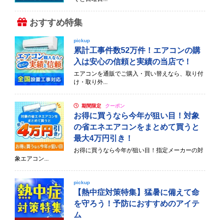
おすすめ特集
pickup
累計工事件数52万件！エアコンの購
入は安心の信頼と実績の当店で！
エアコンを通販でご購入・買い替えなら、取り付
け・取り外...
期間限定
クーポン
お得に買うなら今年が狙い目！対象
の省エネエアコンをまとめて買うと
最大4万円引き！
お得に買うなら今年が狙い目！指定メーカーの対
象エアコン...
pickup
【熱中症対策特集】猛暑に備えて命
を守ろう！予防におすすめのアイテ
ム