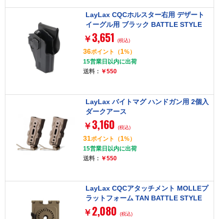
LayLax CQCホルスター右用 デザート
イーグル用 ブラック BATTLE STYLE
3,651
￥
(税込)
36
1
ポイント
（
%）
15営業日以内に出荷
送料：
￥550
LayLax バイトマグ ハンドガン用 2個入
ダークアース
3,160
￥
(税込)
31
1
ポイント
（
%）
15営業日以内に出荷
送料：
￥550
LayLax CQCアタッチメント MOLLEプ
ラットフォーム TAN BATTLE STYLE
2,080
￥
(税込)