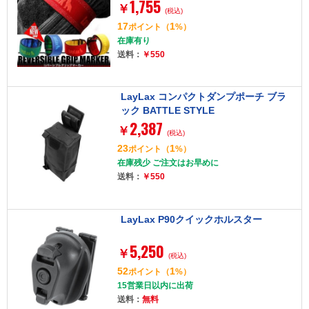
1,755
￥
(税込)
17
1
ポイント
（
%）
在庫有り
送料：
￥550
LayLax コンパクトダンプポーチ ブラ
ック BATTLE STYLE
2,387
￥
(税込)
23
1
ポイント
（
%）
在庫残少 ご注文はお早めに
送料：
￥550
LayLax P90クイックホルスター
5,250
￥
(税込)
52
1
ポイント
（
%）
15営業日以内に出荷
送料：
無料