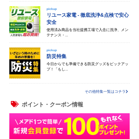
pickup
リユース家電 - 徹底洗浄&点検で安心
安全
使用済み商品を当社提携工場で入念に洗浄、メン
テナンス・...
pickup
防災特集
今日からでも準備できる防災グッズをピックアッ
プ！「もし...
その他特集一覧はコチラ
ポイント・クーポン情報