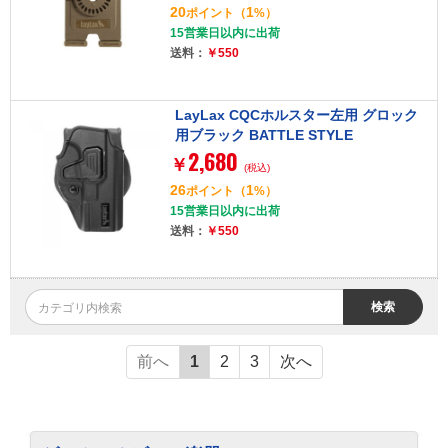
20
1
ポイント
（
%）
15営業日以内に出荷
送料：
￥550
LayLax CQCホルスター左用 グロック
用ブラック BATTLE STYLE
2,680
￥
(税込)
26
1
ポイント
（
%）
15営業日以内に出荷
送料：
￥550
検索
前へ
1
2
3
次へ