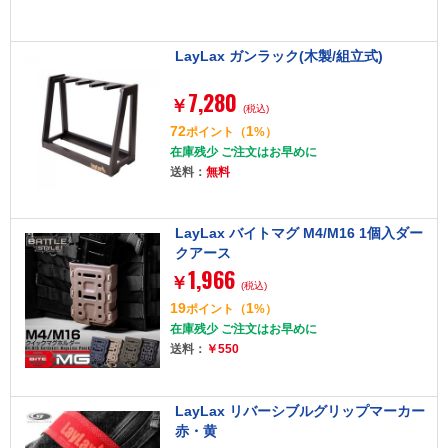
LayLax ガンラック(木製/組立式)
7,280
￥
(税込)
72
1
ポイント
（
%）
在庫残少 ご注文はお早めに
送料：
無料
LayLax バイトマグ M4/M16 1個入ダー
クアース
1,966
￥
(税込)
19
1
ポイント
（
%）
在庫残少 ご注文はお早めに
送料：
￥550
LayLax リバーシブルグリップマーカー
赤・黄