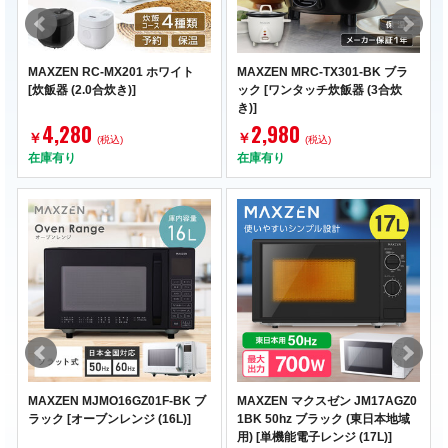
MAXZEN RC-MX201 ホワイト
MAXZEN MRC-TX301-BK ブラ
[炊飯器 (2.0合炊き)]
ック [ワンタッチ炊飯器 (3合炊
き)]
4,280
2,980
￥
￥
(税込)
(税込)
在庫有り
在庫有り
MAXZEN MJMO16GZ01F-BK ブ
MAXZEN マクスゼン JM17AGZ0
ラック [オーブンレンジ (16L)]
1BK 50hz ブラック (東日本地域
用) [単機能電子レンジ (17L)]