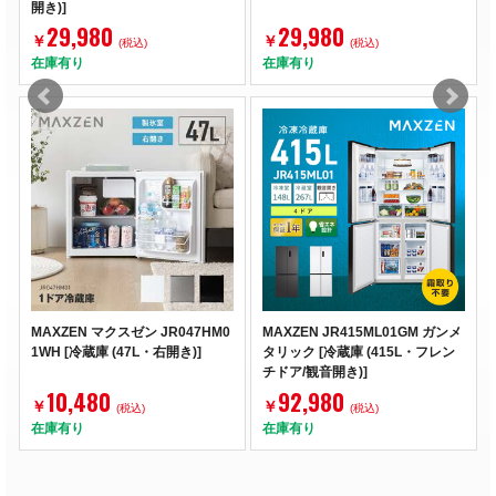
開き)]
29,980
29,980
￥
￥
(税込)
(税込)
在庫有り
在庫有り
MAXZEN マクスゼン JR047HM0
MAXZEN JR415ML01GM ガンメ
1WH [冷蔵庫 (47L・右開き)]
タリック [冷蔵庫 (415L・フレン
チドア/観音開き)]
10,480
92,980
￥
￥
(税込)
(税込)
在庫有り
在庫有り