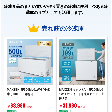
冷凍食品のまとめ買いや作り置きの冷凍に便利！今ある冷
蔵庫のサブとしても活躍します。
売れ筋の冷凍庫
MAXZEN JF500ML01WH [冷凍
MAXZEN マクスゼン JF200ML0
庫 (500L・上開き)]
1WH ホワイト [冷凍庫 (199L・上
開き)]
83,980
31,980
￥
￥
(税込)
(税込)
在庫有り
在庫有り