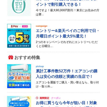
イントで割引購入できる！
今ですよ！最大80,000円割引！東京にお住みの方
は要...
campaign
エントリー&楽天ペイのご利用で日・
月曜日ポイント最大5%還元！
2つのキャンペーンそれぞれにエントリーいただ
くと日曜日...
おすすめ特集
pickup
累計工事件数52万件！エアコンの購
入は安心の信頼と実績の当店で！
エアコンを通販でご購入・買い替えなら、取り付
け・取り外...
期間限定
クーポン
お得に買うなら今年が狙い目！対象