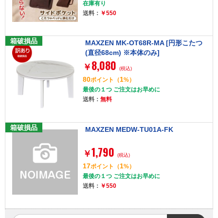
在庫有り
送料：
￥550
箱破損品
MAXZEN MK-OT68R-MA [円形こたつ
(直径68cm) ※本体のみ]
8,080
￥
(税込)
80
1
ポイント
（
%）
最後の１つ ご注文はお早めに
送料：
無料
箱破損品
MAXZEN MEDW-TU01A-FK
1,790
￥
(税込)
17
1
ポイント
（
%）
最後の１つ ご注文はお早めに
送料：
￥550