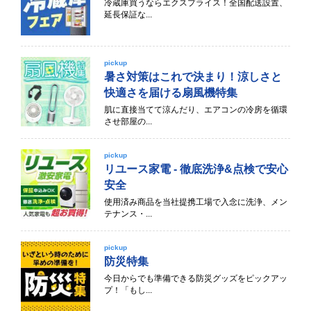
冷蔵庫買うならエクスプライス！全国配送設置、
延長保証な...
pickup
暑さ対策はこれで決まり！涼しさと
快適さを届ける扇風機特集
肌に直接当てて涼んだり、エアコンの冷房を循環
させ部屋の...
pickup
リユース家電 - 徹底洗浄&点検で安心
安全
使用済み商品を当社提携工場で入念に洗浄、メン
テナンス・...
pickup
防災特集
今日からでも準備できる防災グッズをピックアッ
プ！「もし...