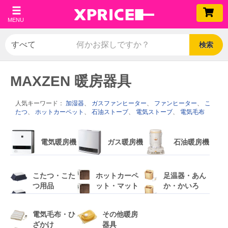
MENU
検索
MAXZEN 暖房器具
人気キーワード：
加湿器
、
ガスファンヒーター
、
ファンヒーター
、
こ
たつ
、
ホットカーペット
、
石油ストーブ
、
電気ストーブ
、
電気毛布
電気暖房機
ガス暖房機
石油暖房機
こたつ・こた
ホットカーペ
足温器・あん
つ用品
ット・マット
か・かいろ
電気毛布・ひ
その他暖房
ざかけ
器具