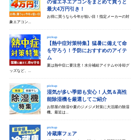
の省エネエアコンをまとめて買うと
最大4万円引き！
お得に買うなら今年が狙い目！指定メーカーの対
象エアコン...
pickup
【熱中症対策特集】猛暑に備えて命
を守ろう！予防におすすめのアイテ
ム
夏は熱中症に要注意！水分補給アイテムや冷却グ
ッズなど、...
pickup
湿気が多い季節も安心！人気＆高性
能除湿機を厳選してご紹介
お部屋の除湿や夏のジメジメ対策に大活躍の除湿
機。最近は...
pickup
冷蔵庫フェア