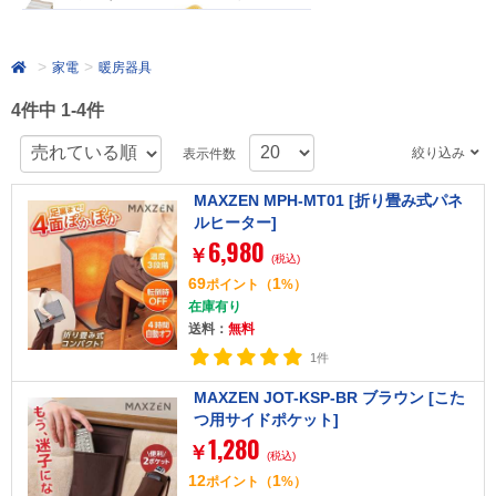
家電
暖房器具
4件中 1-4件
絞り込み
表示件数
MAXZEN MPH-MT01 [折り畳み式パネ
ルヒーター]
6,980
￥
(税込)
69
1
ポイント
（
%）
在庫有り
送料：
無料
1件
MAXZEN JOT-KSP-BR ブラウン [こた
つ用サイドポケット]
1,280
￥
(税込)
12
1
ポイント
（
%）