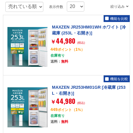
絞り込み
表示件数
機能を比較
MAXZEN JR253HM01WH ホワイト [冷
蔵庫 (253L・右開き)]
44,980
￥
(税込)
449
1
ポイント
（
%）
在庫有り
送料：
無料
機能を比較
MAXZEN JR253HM01GR [冷蔵庫 (253
L・右開き)]
44,980
￥
(税込)
449
1
ポイント
（
%）
在庫有り
送料：
無料