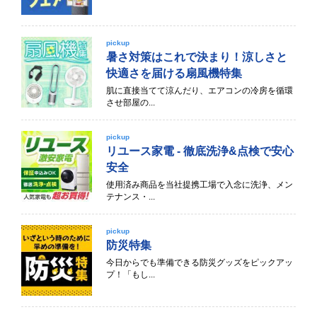
pickup
暑さ対策はこれで決まり！涼しさと
快適さを届ける扇風機特集
肌に直接当てて涼んだり、エアコンの冷房を循環
させ部屋の...
pickup
リユース家電 - 徹底洗浄&点検で安心
安全
使用済み商品を当社提携工場で入念に洗浄、メン
テナンス・...
pickup
防災特集
今日からでも準備できる防災グッズをピックアッ
プ！「もし...