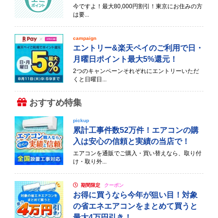
今ですよ！最大80,000円割引！東京にお住みの方
は要...
campaign
エントリー&楽天ペイのご利用で日・
月曜日ポイント最大5%還元！
2つのキャンペーンそれぞれにエントリーいただ
くと日曜日...
おすすめ特集
pickup
累計工事件数52万件！エアコンの購
入は安心の信頼と実績の当店で！
エアコンを通販でご購入・買い替えなら、取り付
け・取り外...
期間限定
クーポン
お得に買うなら今年が狙い目！対象
の省エネエアコンをまとめて買うと
最大4万円引き！