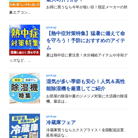
お得に買うなら今年が狙い目！指定メーカーの対
象エアコン...
pickup
【熱中症対策特集】猛暑に備えて命
を守ろう！予防におすすめのアイテ
ム
夏は熱中症に要注意！水分補給アイテムや冷却グ
ッズなど、...
pickup
湿気が多い季節も安心！人気＆高性
能除湿機を厳選してご紹介
お部屋の除湿や夏のジメジメ対策に大活躍の除湿
機。最近は...
pickup
冷蔵庫フェア
冷蔵庫買うならエクスプライス！全国配送設置、
延長保証な...