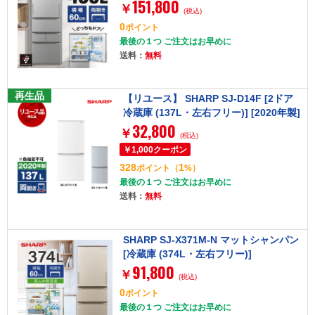
151,800
フリー)]
￥
(税込)
0
ポイント
最後の１つ ご注文はお早めに
送料：
無料
再生品
【リユース】 SHARP SJ-D14F [2ドア
冷蔵庫 (137L・左右フリー)] [2020年製]
32,800
【色指定不可】
￥
(税込)
328
1
ポイント
（
%）
最後の１つ ご注文はお早めに
送料：
無料
SHARP SJ-X371M-N マットシャンパン
[冷蔵庫 (374L・左右フリー)]
91,800
￥
(税込)
0
ポイント
最後の１つ ご注文はお早めに