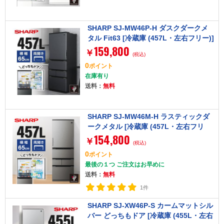
SHARP SJ-MW46P-H ダスクダークメ
タル Fit63 [冷蔵庫 (457L・左右フリー)]
159,800
￥
(税込)
0
ポイント
在庫有り
送料：
無料
SHARP SJ-MW46M-H ラスティックダ
ークメタル [冷蔵庫 (457L・左右フリ
154,800
ー)]
￥
(税込)
0
ポイント
最後の１つ ご注文はお早めに
送料：
無料
1件
SHARP SJ-XW46P-S カームマットシル
バー どっちもドア [冷蔵庫 (455L・左右