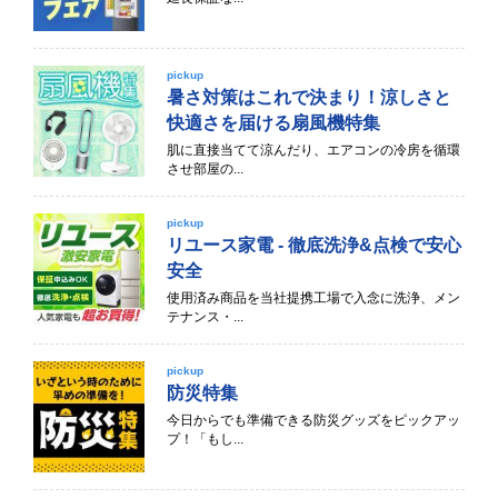
pickup
暑さ対策はこれで決まり！涼しさと
快適さを届ける扇風機特集
肌に直接当てて涼んだり、エアコンの冷房を循環
させ部屋の...
pickup
リユース家電 - 徹底洗浄&点検で安心
安全
使用済み商品を当社提携工場で入念に洗浄、メン
テナンス・...
pickup
防災特集
今日からでも準備できる防災グッズをピックアッ
プ！「もし...