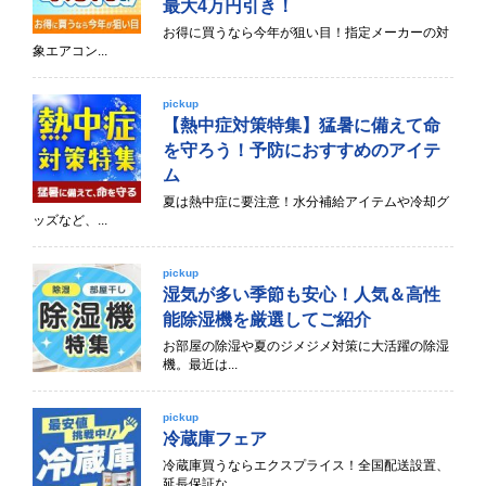
最大4万円引き！
お得に買うなら今年が狙い目！指定メーカーの対
象エアコン...
pickup
【熱中症対策特集】猛暑に備えて命
を守ろう！予防におすすめのアイテ
ム
夏は熱中症に要注意！水分補給アイテムや冷却グ
ッズなど、...
pickup
湿気が多い季節も安心！人気＆高性
能除湿機を厳選してご紹介
お部屋の除湿や夏のジメジメ対策に大活躍の除湿
機。最近は...
pickup
冷蔵庫フェア
冷蔵庫買うならエクスプライス！全国配送設置、
延長保証な...