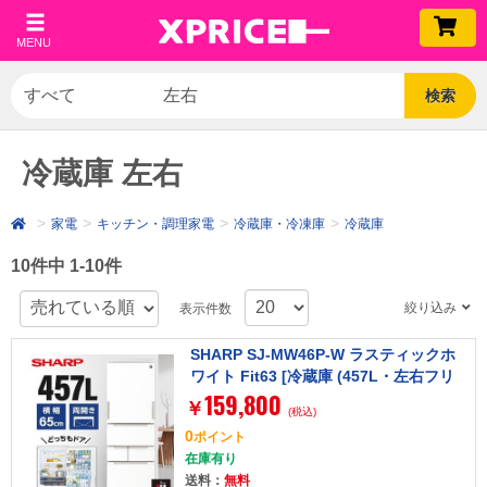
MENU
検索
冷蔵庫 左右
家電
キッチン・調理家電
冷蔵庫・冷凍庫
冷蔵庫
10件中 1-10件
絞り込み
表示件数
SHARP SJ-MW46P-W ラスティックホ
ワイト Fit63 [冷蔵庫 (457L・左右フリ
159,800
ー)]
￥
(税込)
0
ポイント
在庫有り
送料：
無料