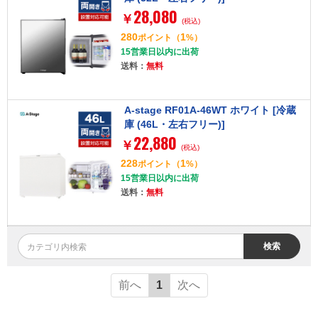
28,080
￥
(税込)
280
1
ポイント
（
%）
15営業日以内に出荷
送料：
無料
A-stage RF01A-46WT ホワイト [冷蔵
庫 (46L・左右フリー)]
22,880
￥
(税込)
228
1
ポイント
（
%）
15営業日以内に出荷
送料：
無料
検索
前へ
1
次へ