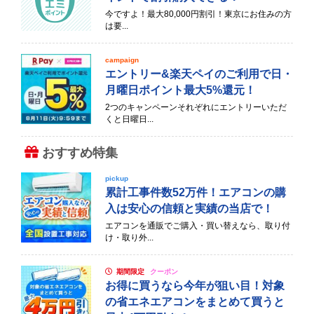
今ですよ！最大80,000円割引！東京にお住みの方
は要...
campaign
エントリー&楽天ペイのご利用で日・
月曜日ポイント最大5%還元！
2つのキャンペーンそれぞれにエントリーいただ
くと日曜日...
おすすめ特集
pickup
累計工事件数52万件！エアコンの購
入は安心の信頼と実績の当店で！
エアコンを通販でご購入・買い替えなら、取り付
け・取り外...
期間限定
クーポン
お得に買うなら今年が狙い目！対象
の省エネエアコンをまとめて買うと