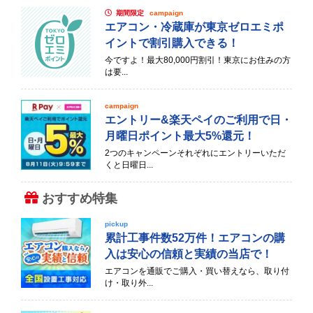
期間限定
campaign
エアコン・冷蔵庫が東京ゼロエミポ
イントで割引購入できる！
今ですよ！最大80,000円割引！東京にお住みの方
は要...
campaign
エントリー&楽天ペイのご利用で日・
月曜日ポイント最大5%還元！
2つのキャンペーンそれぞれにエントリーいただ
くと日曜日...
おすすめ特集
pickup
累計工事件数52万件！エアコンの購
入は安心の信頼と実績の当店で！
エアコンを通販でご購入・買い替えなら、取り付
け・取り外...