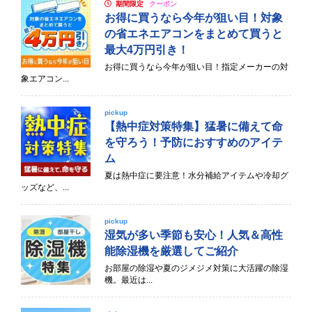
期間限定
クーポン
お得に買うなら今年が狙い目！対象
の省エネエアコンをまとめて買うと
最大4万円引き！
お得に買うなら今年が狙い目！指定メーカーの対
象エアコン...
pickup
【熱中症対策特集】猛暑に備えて命
を守ろう！予防におすすめのアイテ
ム
夏は熱中症に要注意！水分補給アイテムや冷却グ
ッズなど、...
pickup
湿気が多い季節も安心！人気＆高性
能除湿機を厳選してご紹介
お部屋の除湿や夏のジメジメ対策に大活躍の除湿
機。最近は...