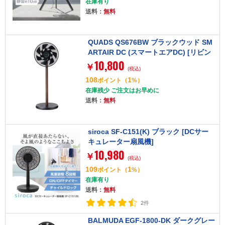
在庫有り
送料：
無料
QUADS QS676BW ブラックウッド SM
ARTAIR DC (スマートエアDC) [リビン
10,800
グ扇風機 DCモーター搭載]
￥
(税込)
108
1
ポイント
（
%）
在庫残少 ご注文はお早めに
送料：
無料
siroca SF-C151(K) ブラック [DCサー
キュレーター扇風機]
10,980
￥
(税込)
109
1
ポイント
（
%）
在庫有り
送料：
無料
2件
BALMUDA EGF-1800-DK ダークグレー