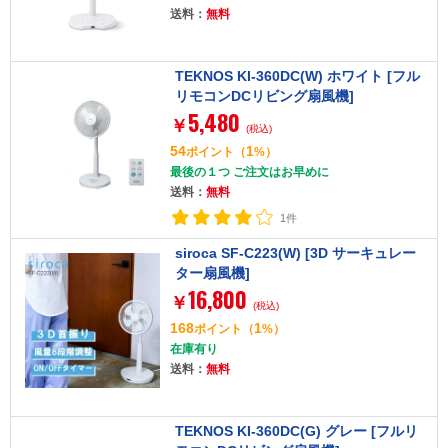
送料：
無料
TEKNOS KI-360DC(W) ホワイト [フル
リモコンDCリビング扇風機]
5,480
￥
(税込)
54
1
ポイント
（
%）
最後の１つ ご注文はお早めに
送料：
無料
1件
siroca SF-C223(W) [3D サーキュレー
ター扇風機]
16,800
￥
(税込)
168
1
ポイント
（
%）
在庫有り
送料：
無料
TEKNOS KI-360DC(G) グレー [フルリ