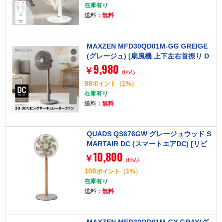
在庫有り
送料：
無料
MAXZEN MFD30QD01M-GG GREIGE
(グレージュ) [扇風機 上下左右首振り D
9,980
Cモーター]
￥
(税込)
99
1
ポイント
（
%）
在庫有り
送料：
無料
QUADS QS676GW グレージュウッド S
MARTAIR DC (スマートエアDC) [リビ
10,800
ング扇風機 DCモーター搭載]
￥
(税込)
108
1
ポイント
（
%）
在庫有り
送料：
無料
MAXZEN MFD30QD01M-GY GRAY(グ