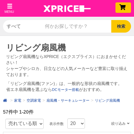
MENU
検索
リビング扇風機
リビング扇風機ならXPRICE（エクスプライス）におまかせくだ
さい！
シャープやシロカ、日立などの人気メーカーなど豊富に取り揃え
ております。
「リビング扇風機(ファン)」は、一般的な形状の扇風機です。
省エネ扇風機を選ぶなら
がおすすめ。
DCモーター搭載
家電
空調家電
扇風機・サーキュレーター
リビング扇風機
57件中 1-20件
絞り込み
表示件数