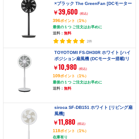
×ブラック The GreenFan [DCモーター
39,600
搭載 リビング扇風機]
￥
(税込)
396
1
ポイント
（
%）
最後の１つ ご注文はお早めに
送料：
無料
2件
TOYOTOMI FS-DH30R ホワイト [ハイ
ポジション扇風機 (DCモーター搭載/リ
10,980
モコン付き)]
￥
(税込)
109
1
ポイント
（
%）
最後の１つ ご注文はお早めに
送料：
無料
siroca SF-DB151 ホワイト [リビング扇
風機]
11,880
￥
(税込)
118
1
ポイント
（
%）
在庫有り