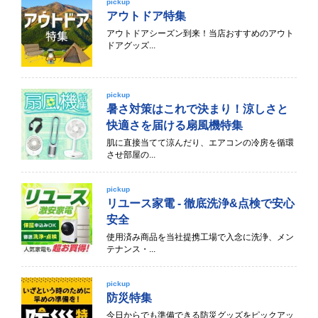
pickup
アウトドア特集
アウトドアシーズン到来！当店おすすめのアウト
ドアグッズ...
pickup
暑さ対策はこれで決まり！涼しさと
快適さを届ける扇風機特集
肌に直接当てて涼んだり、エアコンの冷房を循環
させ部屋の...
pickup
リユース家電 - 徹底洗浄&点検で安心
安全
使用済み商品を当社提携工場で入念に洗浄、メン
テナンス・...
pickup
防災特集
今日からでも準備できる防災グッズをピックアッ