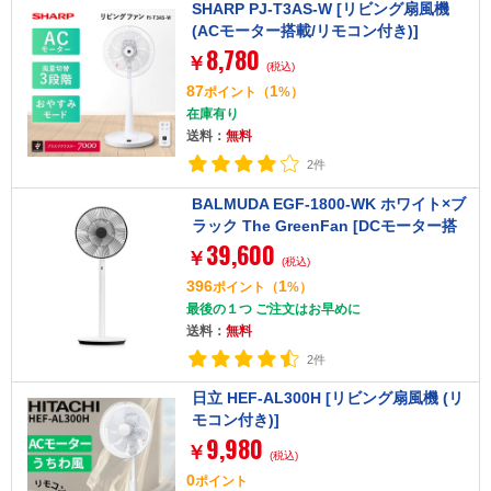
SHARP PJ-T3AS-W [リビング扇風機
(ACモーター搭載/リモコン付き)]
8,780
￥
(税込)
87
1
ポイント
（
%）
在庫有り
送料：
無料
2件
BALMUDA EGF-1800-WK ホワイト×ブ
ラック The GreenFan [DCモーター搭
39,600
載 リビング扇風機]
￥
(税込)
396
1
ポイント
（
%）
最後の１つ ご注文はお早めに
送料：
無料
2件
日立 HEF-AL300H [リビング扇風機 (リ
モコン付き)]
9,980
￥
(税込)
0
ポイント