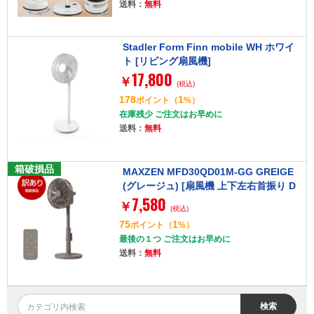
送料：
無料
Stadler Form Finn mobile WH ホワイ
ト [リビング扇風機]
17,800
￥
(税込)
178
1
ポイント
（
%）
在庫残少 ご注文はお早めに
送料：
無料
箱破損品
MAXZEN MFD30QD01M-GG GREIGE
(グレージュ) [扇風機 上下左右首振り D
7,580
Cモーター]
￥
(税込)
75
1
ポイント
（
%）
最後の１つ ご注文はお早めに
送料：
無料
検索