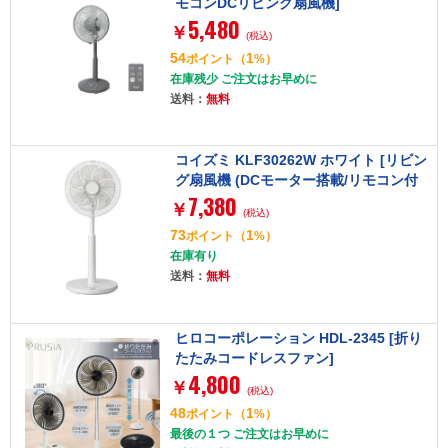
モコンDCリビング扇風機]
5,480
￥
(税込)
54
1
ポイント
（
%）
在庫残少 ご注文はお早めに
送料：
無料
コイズミ KLF30262W ホワイト [リビン
グ扇風機 (DCモーター搭載/リモコン付
7,380
き)]
￥
(税込)
73
1
ポイント
（
%）
在庫有り
送料：
無料
ヒロコーポレーション HDL-2345 [折り
たたみコードレスファン]
4,800
￥
(税込)
48
1
ポイント
（
%）
最後の１つ ご注文はお早めに