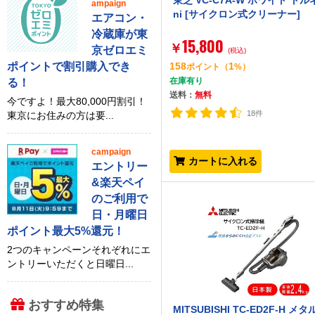
東芝 VC-C7A-W ホワイト トル
ampaign
ni [サイクロン式クリーナー]
エアコン・
冷蔵庫が東
15,800
￥
京ゼロエミ
(税込)
ポイントで割引購入でき
158
1
ポイント
（
%）
在庫有り
る！
送料：
無料
今ですよ！最大80,000円割引！
18件
東京にお住みの方は要...
campaign
カートに入れる
エントリー
&楽天ペイ
のご利用で
日・月曜日
ポイント最大5%還元！
2つのキャンペーンそれぞれにエ
ントリーいただくと日曜日...
おすすめ特集
MITSUBISHI TC-ED2F-H メ