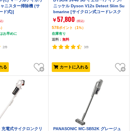
00P(C) マーブルアイボリ
DYSON SV46 SU イエロー/アイアン/
キャニスター掃除機 (サ
ニッケル Dyson V12s Detect Slim Su
ード式)]
bmarine [サイクロン式コードレスク
57,800
リーナー]
￥
込)
(税込)
578
1
%）
ポイント
（
%）
文はお早めに
在庫有り
送料：
無料
2件
3件
お気に入り
お気に入り
れる
カートに入れる
820 充電式サイクロンクリ
PANASONIC MC-SB52K グレージュ