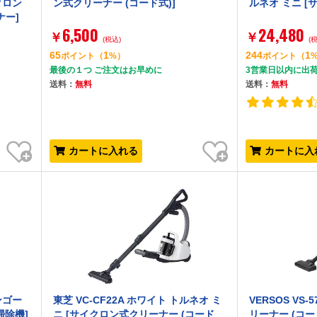
クロン
ン式クリーナー (コード式)]
ルネオ ミニ 
ナー]
6,500
24,480
￥
￥
(税込)
(
65
1
244
1
ポイント
（
%）
ポイント
（
最後の１つ ご注文はお早めに
3営業日以内に出
送料：
無料
送料：
無料
お気に入り
お気に入り
カートに入れる
カートに入
パンゴー
東芝 VC-CF22A ホワイト トルネオ ミ
VERSOS VS
掃除機]
ニ [サイクロン式クリーナー (コード
リーナー (コー