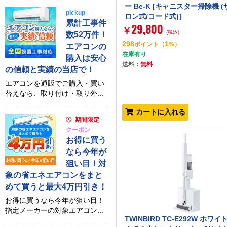
ー Be-K [キャニスター掃除機 
pickup
ロン式/コード式)]
累計工事件
29,800
￥
(税込)
数52万件！
298
1
ポイント
（
%）
エアコンの
在庫有り
購入は安心
送料：
無料
の信頼と実績の当店で！
エアコンを通販でご購入・買い
替えなら、取り付け・取り外...
カートに入れる
期間限定
クーポン
お得に買う
なら今年が
狙い目！対
象の省エネエアコンをまと
めて買うと最大4万円引き！
お得に買うなら今年が狙い目！
指定メーカーの対象エアコン...
TWINBIRD TC-E292W ホワイ