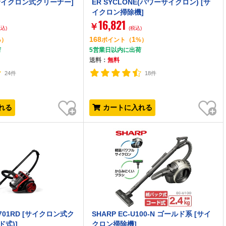
[サイクロン式クリーナー]
ER SYCLONE(パワーサイクロン) [サ
イクロン掃除機]
16,821
￥
税込)
(税込)
168
1
%）
ポイント
（
%）
荷
5営業日以内に出荷
送料：
無料
24件
18件
お気に入り
お気に入り
れる
カートに入れる
-5701RD [サイクロン式ク
SHARP EC-U100-N ゴールド系 [サイ
ド式)]
クロン掃除機]