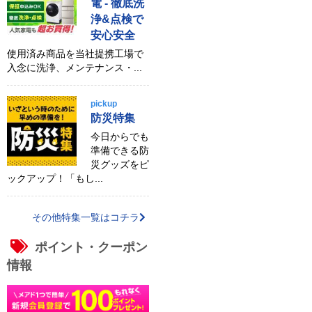
電 - 徹底洗
浄&点検で
安心安全
使用済み商品を当社提携工場で
入念に洗浄、メンテナンス・...
pickup
防災特集
今日からでも
準備できる防
災グッズをピ
ックアップ！「もし...
その他特集一覧はコチラ
ポイント・クーポン
情報