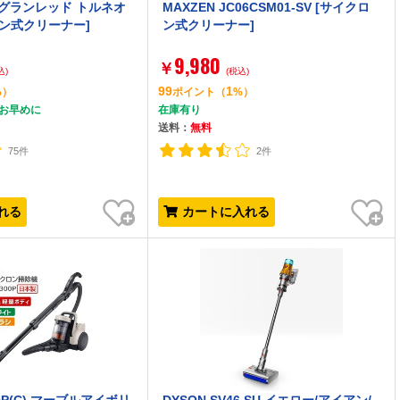
-R グランレッド トルネオ
MAXZEN JC06CSM01-SV [サイクロ
クロン式クリーナー]
ン式クリーナー]
9,980
￥
込)
(税込)
99
1
%）
ポイント
（
%）
はお早めに
在庫有り
送料：
無料
75件
2件
お気に入り
お気に入り
れる
カートに入れる