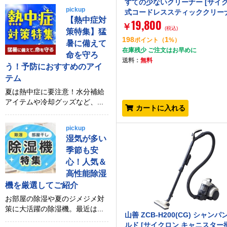
すての少ないクリーナー [サイ
pickup
式コードレススティッククリー
【熱中症対
19,800
￥
(税込)
策特集】猛
198
1
ポイント
（
%）
暑に備えて
在庫残少 ご注文はお早めに
命を守ろ
送料：
無料
う！予防におすすめのアイ
テム
夏は熱中症に要注意！水分補給
アイテムや冷却グッズなど、...
カートに入れる
pickup
湿気が多い
季節も安
心！人気＆
高性能除湿
機を厳選してご紹介
お部屋の除湿や夏のジメジメ対
策に大活躍の除湿機。最近は...
山善 ZCB-H200(CG) シャン
ルド [サイクロン キャニスター