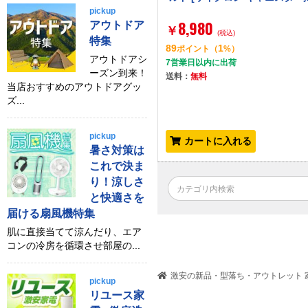
pickup
8,980
アウトドア
￥
(税込)
特集
89
1
ポイント
（
%）
アウトドアシ
7営業日以内に出荷
ーズン到来！
送料：
無料
当店おすすめのアウトドアグッ
ズ...
pickup
カートに入れる
暑さ対策は
これで決ま
り！涼しさ
と快適さを
届ける扇風機特集
肌に直接当てて涼んだり、エア
コンの冷房を循環させ部屋の...
激安の新品・型落ち・アウトレット 家
pickup
リユース家