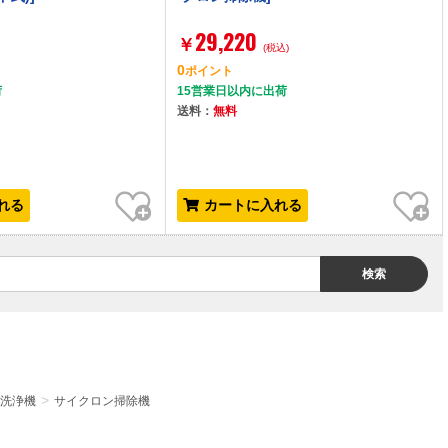
29,220
￥
)
(税込)
0
）
ポイント
荷
15営業日以内に出荷
送料：
無料
お気に入り
お気に入り
れる
カートに入れる
検索
洗浄機
サイクロン掃除機