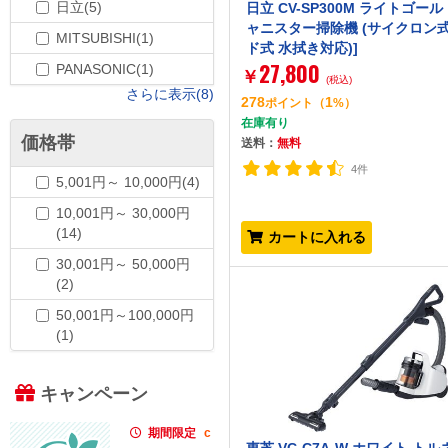
日立(5)
日立 CV-SP300M ライトゴール
ャニスター掃除機 (サイクロン式
MITSUBISHI(1)
ド式 水拭き対応)]
27,800
PANASONIC(1)
￥
(税込)
さらに表示(8)
278
1
ポイント
（
%）
在庫有り
価格帯
送料：
無料
4件
5,001円～ 10,000円(4)
10,001円～ 30,000円
(14)
カートに入れる
30,001円～ 50,000円
(2)
50,001円～100,000円
(1)
キャンペーン
期間限定
c