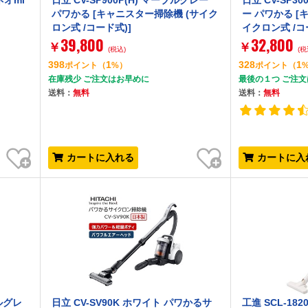
ネオmi
日立 CV-SP900P(H) マーブルグレー
日立 CV-SP3
パワかる [キャニスター掃除機 (サイク
ー パワかる [
ロン式 /コード式)]
イクロン式 /コ
39,800
32,800
￥
￥
(税込)
(税
398
1
328
1
ポイント
（
%）
ポイント
（
在庫残少 ご注文はお早めに
最後の１つ ご注
送料：
無料
送料：
無料
お気に入り
お気に入り
カートに入れる
カートに入
タルグレ
日立 CV-SV90K ホワイト パワかるサ
工進 SCL-1