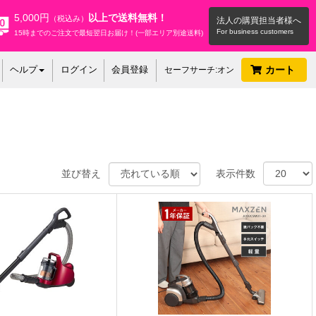
5,000円
以上で送料無料！
（税込み）
法人の購買担当者様へ
15時までのご注文で最短翌日お届け！(一部エリア別途送料)
ヘルプ
ログイン
会員登録
カート
セーフサーチ:オン
並び替え
表示件数