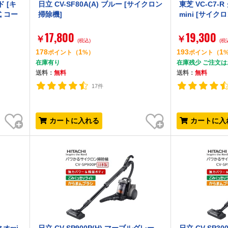
ド [キ
日立 CV-SF80A(A) ブルー [サイクロン
東芝 VC-C7
 コー
掃除機]
mini [サイ
17,800
19,300
￥
￥
(税込)
(税
178
1
193
1
ポイント
（
%）
ポイント
（
在庫有り
在庫残少 ご注文
送料：
無料
送料：
無料
17件
お気に入り
お気に入り
カートに入れる
カートに入