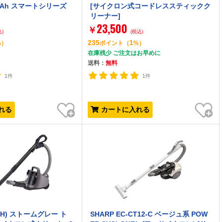
.0Ah スマートシリーズ
[サイクロン式コードレススティックク
リーナー]
23,500
￥
込)
(税込)
235
1
%）
ポイント
（
%）
在庫残少 ご注文はお早めに
送料：
無料
1件
1件
お気に入り
お気に入り
れる
カートに入れる
3(H) ストームグレー ト
SHARP EC-CT12-C ベージュ系 POW