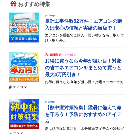
おすすめ特集
pickup
累計工事件数52万件！エアコンの購
入は安心の信頼と実績の当店で！
エアコンを通販でご購入・買い替えなら、取り付
け・取り外...
期間限定
クーポン
お得に買うなら今年が狙い目！対象
の省エネエアコンをまとめて買うと
最大4万円引き！
お得に買うなら今年が狙い目！指定メーカーの対
象エアコン...
pickup
【熱中症対策特集】猛暑に備えて命
を守ろう！予防におすすめのアイテ
ム
夏は熱中症に要注意！水分補給アイテムや冷却グ
ッズなど、...