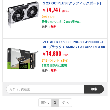
S 2X OC PLUS [グラフィックボード]
74,747
￥
(税込)
0
ポイント
最後の１つ ご注文はお早めに
送料：
無料
ZOTAC RTX5060LP8G/ZT-B50600L-1
0L ブラック GAMING GeForce RTX 50
74,800
60 Low Profile [グラフィックスカード]
￥
(税込)
748
1
ポイント
（
%）
3営業日以内に出荷
送料：
無料
検索
前へ
1
次へ