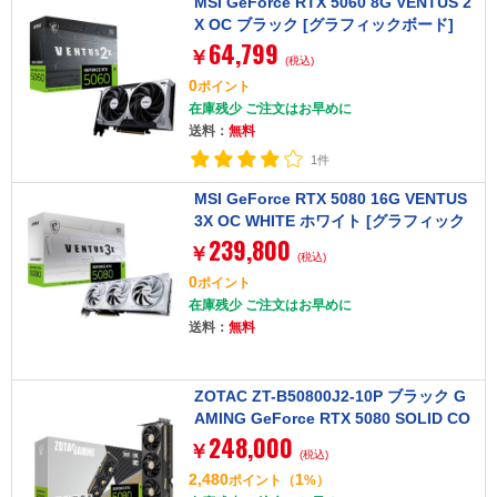
MSI GeForce RTX 5060 8G VENTUS 2
X OC ブラック [グラフィックボード]
64,799
￥
(税込)
0
ポイント
在庫残少 ご注文はお早めに
送料：
無料
1件
MSI GeForce RTX 5080 16G VENTUS
3X OC WHITE ホワイト [グラフィック
239,800
ボード]
￥
(税込)
0
ポイント
在庫残少 ご注文はお早めに
送料：
無料
ZOTAC ZT-B50800J2-10P ブラック G
AMING GeForce RTX 5080 SOLID CO
248,000
RE OC [グラフィックボード (PCIExp 1
￥
(税込)
6GB)]
2,480
1
ポイント
（
%）