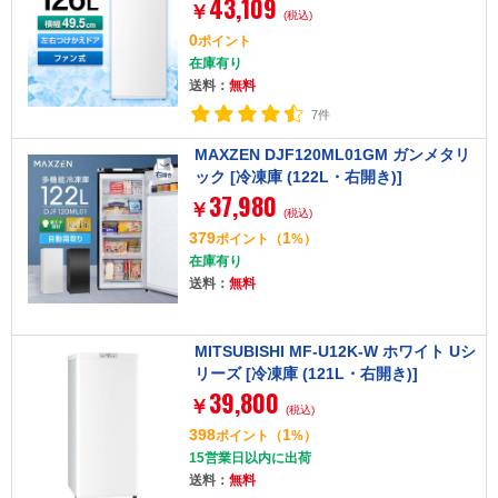
43,109
￥
(税込)
0
ポイント
在庫有り
送料：
無料
7件
MAXZEN DJF120ML01GM ガンメタリ
ック [冷凍庫 (122L・右開き)]
37,980
￥
(税込)
379
1
ポイント
（
%）
在庫有り
送料：
無料
MITSUBISHI MF-U12K-W ホワイト Uシ
リーズ [冷凍庫 (121L・右開き)]
39,800
￥
(税込)
398
1
ポイント
（
%）
15営業日以内に出荷
送料：
無料