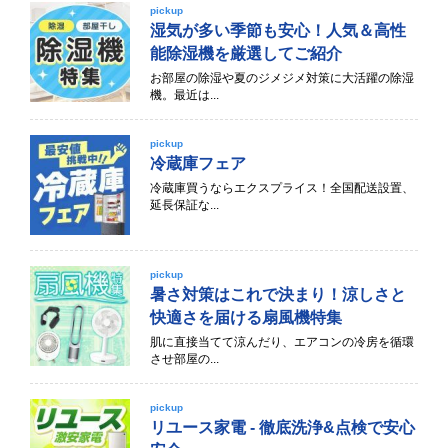
pickup
湿気が多い季節も安心！人気＆高性
能除湿機を厳選してご紹介
お部屋の除湿や夏のジメジメ対策に大活躍の除湿
機。最近は...
pickup
冷蔵庫フェア
冷蔵庫買うならエクスプライス！全国配送設置、
延長保証な...
pickup
暑さ対策はこれで決まり！涼しさと
快適さを届ける扇風機特集
肌に直接当てて涼んだり、エアコンの冷房を循環
させ部屋の...
pickup
リユース家電 - 徹底洗浄&点検で安心