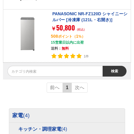
PANASONIC NR-FZ120D シャイニーシ
ルバー [冷凍庫 (121L・右開き)]
50,800
￥
(税込)
508
1
ポイント
（
%）
15営業日以内に出荷
送料：
無料
1件
検索
前へ
1
次へ
家電
(4)
キッチン・調理家電
(4)