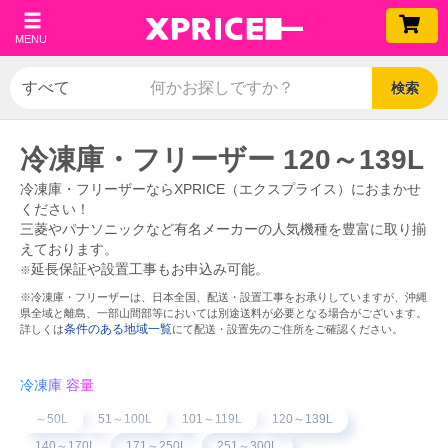
MENU
検索
冷凍庫・フリーザー 120～139L
冷凍庫・フリーザーならXPRICE（エクスプライス）におまかせ
ください！
三菱やパナソニックなど有名メーカーの人気機種を豊富に取り揃
えております。
延長保証や設置工事もお申込み可能。
※
※冷凍庫・フリーザーは、日本全国、配送・設置工事をお承りしていますが、沖縄
県全域と離島、一部山間部等においては別途送料が必要となる場合がございます。
条件のある地域一覧
詳しくは
にて配送・設置先のご住所をご確認ください。
冷凍庫 容量
～50L
51～100L
101～119L
120～139L
140～170L
171～250L
251～300L