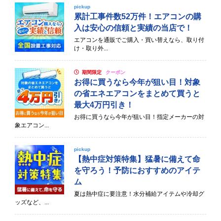
pickup
累計工事件数52万件！エアコンの購
入は安心の信頼と実績の当店で！
エアコンを通販でご購入・買い替えなら、取り付
け・取り外...
期間限定
クーポン
お得に買うなら今年が狙い目！対象
の省エネエアコンをまとめて買うと
最大4万円引き！
お得に買うなら今年が狙い目！指定メーカーの対
象エアコン...
pickup
【熱中症対策特集】猛暑に備えて命
を守ろう！予防におすすめのアイテ
ム
夏は熱中症に要注意！水分補給アイテムや冷却グ
ッズなど、...