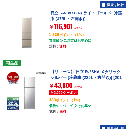
機能を比較
日立 R-V38XL(N) ライトゴールド [冷蔵
庫 (375L・左開き)]
116,901
￥
(税込)
1,169
1
ポイント
（
%）
在庫残少 ご注文はお早めに
送料：
無料
再生品
【リユース】 日立 R-23HA メタリック
シルバー [冷蔵庫 (225L・右開き)] [201
43,800
8年製]
￥
(税込)
438
1
ポイント
（
%）
最後の１つ ご注文はお早めに
送料：
無料
機能を比較