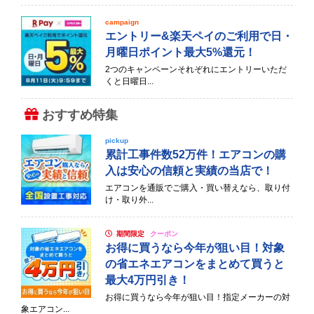
campaign
エントリー&楽天ペイのご利用で日・
月曜日ポイント最大5%還元！
2つのキャンペーンそれぞれにエントリーいただ
くと日曜日...
おすすめ特集
pickup
累計工事件数52万件！エアコンの購
入は安心の信頼と実績の当店で！
エアコンを通販でご購入・買い替えなら、取り付
け・取り外...
期間限定
クーポン
お得に買うなら今年が狙い目！対象
の省エネエアコンをまとめて買うと
最大4万円引き！
お得に買うなら今年が狙い目！指定メーカーの対
象エアコン...