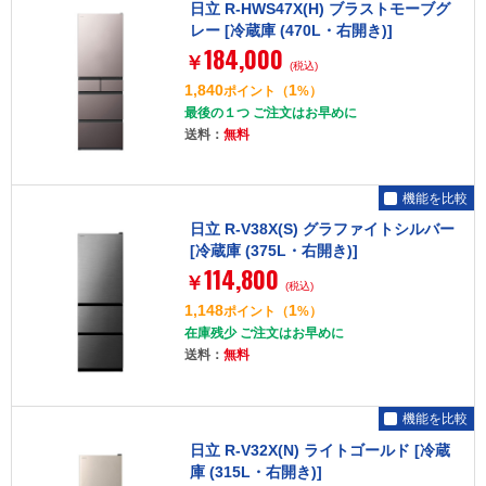
日立 R-HWS47X(H) ブラストモーブグ
レー [冷蔵庫 (470L・右開き)]
184,000
￥
(税込)
1,840
1
ポイント
（
%）
最後の１つ ご注文はお早めに
送料：
無料
機能を比較
日立 R-V38X(S) グラファイトシルバー
[冷蔵庫 (375L・右開き)]
114,800
￥
(税込)
1,148
1
ポイント
（
%）
在庫残少 ご注文はお早めに
送料：
無料
機能を比較
日立 R-V32X(N) ライトゴールド [冷蔵
庫 (315L・右開き)]