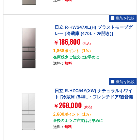
機能を比較
日立 R-HWS47XL(H) ブラストモーブグ
レー [冷蔵庫 (470L・左開き)]
186,800
￥
(税込)
1,868
1
ポイント
（
%）
在庫残少 ご注文はお早めに
送料：
無料
機能を比較
日立 R-HZC54Y(XW) ナチュラルホワイ
ト [冷蔵庫 (540L・フレンチドア/観音開
268,000
き)]
￥
(税込)
2,680
1
ポイント
（
%）
最後の１つ ご注文はお早めに
送料：
無料