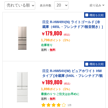
絞り込み
表示件数
機能を比較
日立 R-HW49V(N) ライトゴールド [冷
蔵庫（485L・フレンチドア/観音開き）]
179,800
￥
(税込)
1,798
1
ポイント
（
%）
在庫有り
送料：
無料
機能を比較
日立 R-HW54V(W) ピュアホワイト HW
タイプ [冷蔵庫 (540L・フレンチドア/観
189,800
音開き)]
￥
(税込)
1,898
1
ポイント
（
%）
最後の１つ ご注文はお早めに
送料：
無料
1件