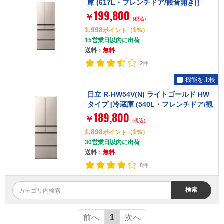
庫 (617L・フレンチドア/観音開き)]
199,800
￥
(税込)
1,998
1
ポイント
（
%）
15営業日以内に出荷
送料：
無料
2件
機能を比較
日立 R-HW54V(N) ライトゴールド HW
タイプ [冷蔵庫 (540L・フレンチドア/観
189,800
音開き)]
￥
(税込)
1,898
1
ポイント
（
%）
30営業日以内に出荷
送料：
無料
8件
検索
前へ
1
次へ