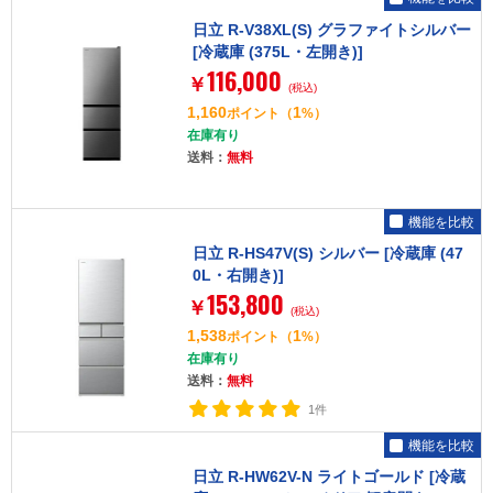
日立 R-V38XL(S) グラファイトシルバー
[冷蔵庫 (375L・左開き)]
116,000
￥
(税込)
1,160
1
ポイント
（
%）
在庫有り
送料：
無料
機能を比較
日立 R-HS47V(S) シルバー [冷蔵庫 (47
0L・右開き)]
153,800
￥
(税込)
1,538
1
ポイント
（
%）
在庫有り
送料：
無料
1件
機能を比較
日立 R-HW62V-N ライトゴールド [冷蔵