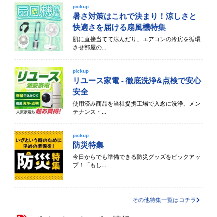
pickup
暑さ対策はこれで決まり！涼しさと
快適さを届ける扇風機特集
肌に直接当てて涼んだり、エアコンの冷房を循環
させ部屋の...
pickup
リユース家電 - 徹底洗浄&点検で安心
安全
使用済み商品を当社提携工場で入念に洗浄、メン
テナンス・...
pickup
防災特集
今日からでも準備できる防災グッズをピックアッ
プ！「もし...
その他特集一覧はコチラ