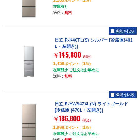
1,169
1
ポイント
（
%）
在庫有り
送料：
無料
機能を比較
日立 R-K40TL(S) シルバー [冷蔵庫(401
L・左開き)]
145,800
￥
(税込)
1,458
1
ポイント
（
%）
在庫残少 ご注文はお早めに
送料：
無料
機能を比較
日立 R-HWS47XL(N) ライトゴールド
[冷蔵庫 (470L・左開き)]
186,800
￥
(税込)
1,868
1
ポイント
（
%）
在庫残少 ご注文はお早めに
送料：
無料