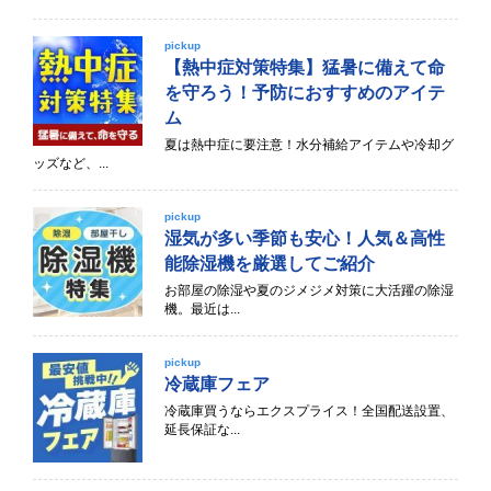
pickup
【熱中症対策特集】猛暑に備えて命
を守ろう！予防におすすめのアイテ
ム
夏は熱中症に要注意！水分補給アイテムや冷却グ
ッズなど、...
pickup
湿気が多い季節も安心！人気＆高性
能除湿機を厳選してご紹介
お部屋の除湿や夏のジメジメ対策に大活躍の除湿
機。最近は...
pickup
冷蔵庫フェア
冷蔵庫買うならエクスプライス！全国配送設置、
延長保証な...