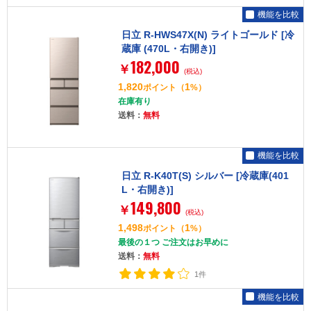
機能を比較
日立 R-HWS47X(N) ライトゴールド [冷
蔵庫 (470L・右開き)]
182,000
￥
(税込)
1,820
1
ポイント
（
%）
在庫有り
送料：
無料
機能を比較
日立 R-K40T(S) シルバー [冷蔵庫(401
L・右開き)]
149,800
￥
(税込)
1,498
1
ポイント
（
%）
最後の１つ ご注文はお早めに
送料：
無料
1件
機能を比較