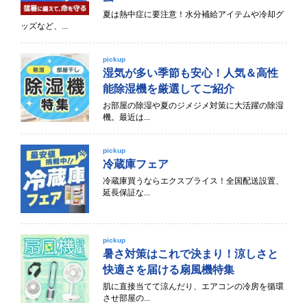
夏は熱中症に要注意！水分補給アイテムや冷却グ
ッズなど、...
pickup
湿気が多い季節も安心！人気＆高性
能除湿機を厳選してご紹介
お部屋の除湿や夏のジメジメ対策に大活躍の除湿
機。最近は...
pickup
冷蔵庫フェア
冷蔵庫買うならエクスプライス！全国配送設置、
延長保証な...
pickup
暑さ対策はこれで決まり！涼しさと
快適さを届ける扇風機特集
肌に直接当てて涼んだり、エアコンの冷房を循環
させ部屋の...