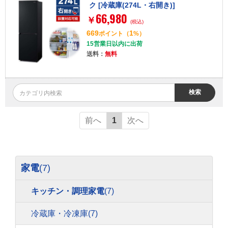
ク [冷蔵庫(274L・右開き)]
66,980
￥
(税込)
669
1
ポイント
（
%）
15営業日以内に出荷
送料：
無料
検索
前へ
1
次へ
家電
(7)
キッチン・調理家電
(7)
冷蔵庫・冷凍庫
(7)