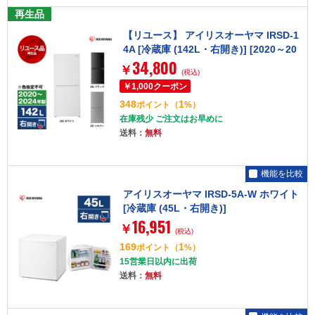
再生品
【リユース】 アイリスオーヤマ IRSD-1
4A [冷蔵庫 (142L・右開き)] [2020～20
34,800
24年製]【色指定不可】
￥
(税込)
348
1
ポイント
（
%）
在庫残少 ご注文はお早めに
送料：
無料
機能を比較
アイリスオーヤマ IRSD-5A-W ホワイト
[冷蔵庫 (45L・右開き)]
16,951
￥
(税込)
169
1
ポイント
（
%）
15営業日以内に出荷
送料：
無料