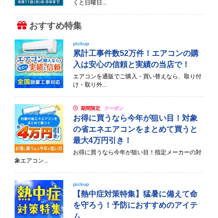
くと日曜日...
おすすめ特集
pickup
累計工事件数52万件！エアコンの購
入は安心の信頼と実績の当店で！
エアコンを通販でご購入・買い替えなら、取り付
け・取り外...
期間限定
クーポン
お得に買うなら今年が狙い目！対象
の省エネエアコンをまとめて買うと
最大4万円引き！
お得に買うなら今年が狙い目！指定メーカーの対
象エアコン...
pickup
【熱中症対策特集】猛暑に備えて命
を守ろう！予防におすすめのアイテ
ム