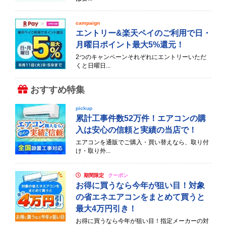
campaign
エントリー&楽天ペイのご利用で日・
月曜日ポイント最大5%還元！
2つのキャンペーンそれぞれにエントリーいただ
くと日曜日...
おすすめ特集
pickup
累計工事件数52万件！エアコンの購
入は安心の信頼と実績の当店で！
エアコンを通販でご購入・買い替えなら、取り付
け・取り外...
期間限定
クーポン
お得に買うなら今年が狙い目！対象
の省エネエアコンをまとめて買うと
最大4万円引き！
お得に買うなら今年が狙い目！指定メーカーの対