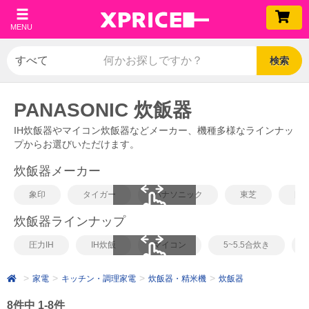
MENU
検索
PANASONIC 炊飯器
IH炊飯器やマイコン炊飯器などメーカー、機種多様なラインナッ
プからお選びいただけます。
炊飯器メーカー
象印
タイガー
パナソニック
東芝
日
炊飯器ラインナップ
scrollable
圧力IH
IH炊飯
マイコン
5~5.5合炊き
scrollable
家電
キッチン・調理家電
炊飯器・精米機
炊飯器
8件中 1-8件