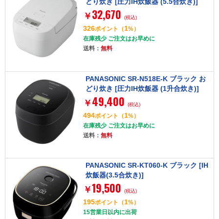
どり炊き [圧力IH炊飯器 (5.5合炊き)]
32,670
￥
(税込)
326
1
ポイント
（
%）
在庫残少 ご注文はお早めに
送料：
無料
PANASONIC SR-N518E-K ブラック お
どり炊き [圧力IH炊飯器 (1升合炊き)]
49,400
￥
(税込)
494
1
ポイント
（
%）
在庫残少 ご注文はお早めに
送料：
無料
PANASONIC SR-KT060-K ブラック [IH
炊飯器(3.5合炊き)]
19,500
￥
(税込)
195
1
ポイント
（
%）
15営業日以内に出荷