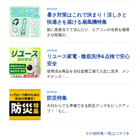
pickup
暑さ対策はこれで決まり！涼しさと
快適さを届ける扇風機特集
肌に直接当てて涼んだり、エアコンの冷房を循環
させ部屋の...
pickup
リユース家電 - 徹底洗浄&点検で安心
安全
使用済み商品を当社提携工場で入念に洗浄、メン
テナンス・...
pickup
防災特集
今日からでも準備できる防災グッズをピックアッ
プ！「もし...
その他特集一覧はコチラ