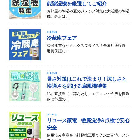
能除湿機を厳選してご紹介
お部屋の除湿や夏のジメジメ対策に大活躍の除湿
機。最近は...
pickup
冷蔵庫フェア
冷蔵庫買うならエクスプライス！全国配送設置、
延長保証な...
pickup
暑さ対策はこれで決まり！涼しさと
快適さを届ける扇風機特集
肌に直接当てて涼んだり、エアコンの冷房を循環
させ部屋の...
pickup
リユース家電 - 徹底洗浄&点検で安心
安全
使用済み商品を当社提携工場で入念に洗浄、メン