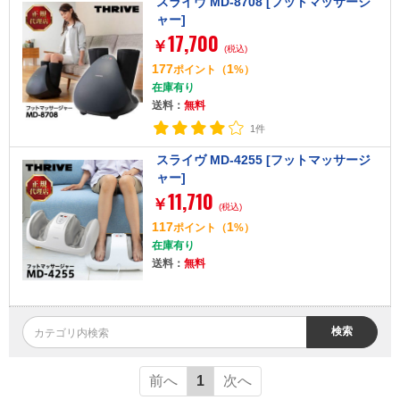
スライヴ MD-8708 [フットマッサージ
ャー]
17,700
￥
(税込)
177
1
ポイント
（
%）
在庫有り
送料：
無料
1件
スライヴ MD-4255 [フットマッサージ
ャー]
11,710
￥
(税込)
117
1
ポイント
（
%）
在庫有り
送料：
無料
検索
前へ
1
次へ