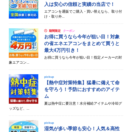
入は安心の信頼と実績の当店で！
エアコンを通販でご購入・買い替えなら、取り付
け・取り外...
期間限定
クーポン
お得に買うなら今年が狙い目！対象
の省エネエアコンをまとめて買うと
最大4万円引き！
お得に買うなら今年が狙い目！指定メーカーの対
象エアコン...
pickup
【熱中症対策特集】猛暑に備えて命
を守ろう！予防におすすめのアイテ
ム
夏は熱中症に要注意！水分補給アイテムや冷却グ
ッズなど、...
pickup
湿気が多い季節も安心！人気＆高性