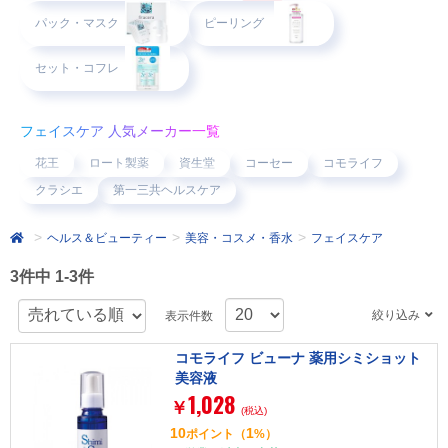
パック・マスク
ピーリング
セット・コフレ
フェイスケア 人気メーカー一覧
花王
ロート製薬
資生堂
コーセー
コモライフ
クラシエ
第一三共ヘルスケア
ヘルス＆ビューティー
美容・コスメ・香水
フェイスケア
3件中 1-3件
絞り込み
表示件数
コモライフ ビューナ 薬用シミショット
美容液
1,028
￥
(税込)
10
1
ポイント
（
%）