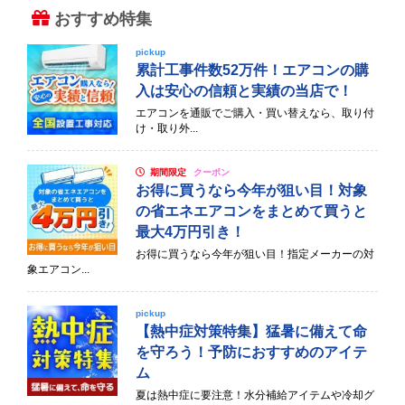
おすすめ特集
pickup
累計工事件数52万件！エアコンの購
入は安心の信頼と実績の当店で！
エアコンを通販でご購入・買い替えなら、取り付
け・取り外...
期間限定
クーポン
お得に買うなら今年が狙い目！対象
の省エネエアコンをまとめて買うと
最大4万円引き！
お得に買うなら今年が狙い目！指定メーカーの対
象エアコン...
pickup
【熱中症対策特集】猛暑に備えて命
を守ろう！予防におすすめのアイテ
ム
夏は熱中症に要注意！水分補給アイテムや冷却グ