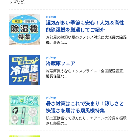
ッズなど、...
pickup
湿気が多い季節も安心！人気＆高性
能除湿機を厳選してご紹介
お部屋の除湿や夏のジメジメ対策に大活躍の除湿
機。最近は...
pickup
冷蔵庫フェア
冷蔵庫買うならエクスプライス！全国配送設置、
延長保証な...
pickup
暑さ対策はこれで決まり！涼しさと
快適さを届ける扇風機特集
肌に直接当てて涼んだり、エアコンの冷房を循環
させ部屋の...