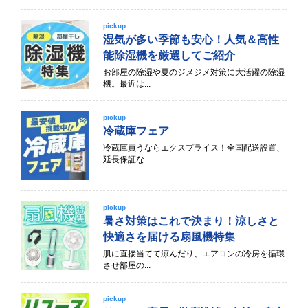
pickup
湿気が多い季節も安心！人気＆高性
能除湿機を厳選してご紹介
お部屋の除湿や夏のジメジメ対策に大活躍の除湿
機。最近は...
pickup
冷蔵庫フェア
冷蔵庫買うならエクスプライス！全国配送設置、
延長保証な...
pickup
暑さ対策はこれで決まり！涼しさと
快適さを届ける扇風機特集
肌に直接当てて涼んだり、エアコンの冷房を循環
させ部屋の...
pickup