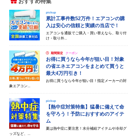
おすすめ特集
pickup
累計工事件数52万件！エアコンの購
入は安心の信頼と実績の当店で！
エアコンを通販でご購入・買い替えなら、取り付
け・取り外...
期間限定
クーポン
お得に買うなら今年が狙い目！対象
の省エネエアコンをまとめて買うと
最大4万円引き！
お得に買うなら今年が狙い目！指定メーカーの対
象エアコン...
pickup
【熱中症対策特集】猛暑に備えて命
を守ろう！予防におすすめのアイテ
ム
夏は熱中症に要注意！水分補給アイテムや冷却グ
ッズなど、...