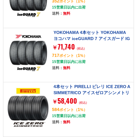
352
1
ポイント
（
%）
15営業日以内に出荷
送料：
無料
YOKOHAMA 4本セット YOKOHAMA
ヨコハマ iceGUARD 7 アイスガード IG
71,740
70 175/55R15 77Q タイヤ単品
￥
(税込)
717
1
ポイント
（
%）
15営業日以内に出荷
送料：
無料
4本セット PIRELLI ピレリ ICE ZERO A
SIMMETRICO アイスゼロアシンメトリ
58,400
コ 235/65R18 110T XL スタッドレスタ
￥
(税込)
イヤ単品
584
1
ポイント
（
%）
15営業日以内に出荷
送料：
無料