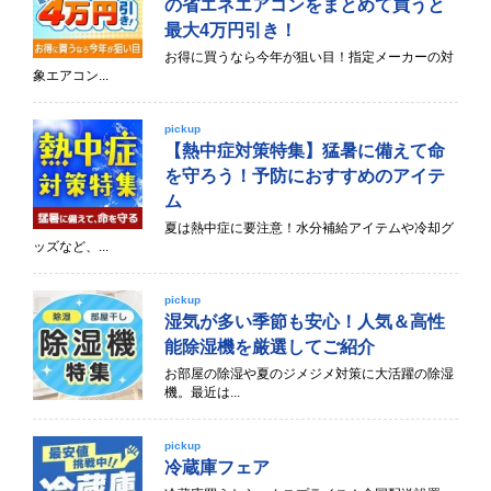
の省エネエアコンをまとめて買うと
最大4万円引き！
お得に買うなら今年が狙い目！指定メーカーの対
象エアコン...
pickup
【熱中症対策特集】猛暑に備えて命
を守ろう！予防におすすめのアイテ
ム
夏は熱中症に要注意！水分補給アイテムや冷却グ
ッズなど、...
pickup
湿気が多い季節も安心！人気＆高性
能除湿機を厳選してご紹介
お部屋の除湿や夏のジメジメ対策に大活躍の除湿
機。最近は...
pickup
冷蔵庫フェア