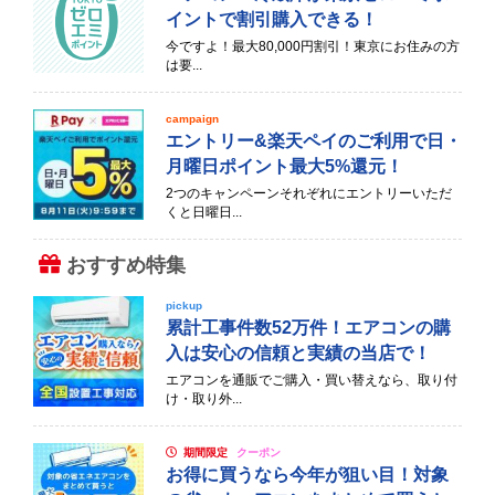
イントで割引購入できる！
今ですよ！最大80,000円割引！東京にお住みの方
は要...
campaign
エントリー&楽天ペイのご利用で日・
月曜日ポイント最大5%還元！
2つのキャンペーンそれぞれにエントリーいただ
くと日曜日...
おすすめ特集
pickup
累計工事件数52万件！エアコンの購
入は安心の信頼と実績の当店で！
エアコンを通販でご購入・買い替えなら、取り付
け・取り外...
期間限定
クーポン
お得に買うなら今年が狙い目！対象