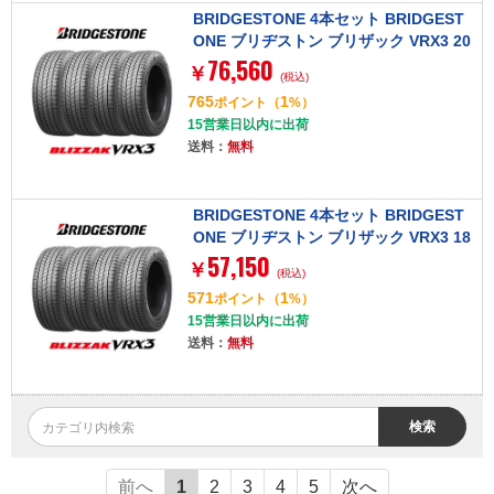
BRIDGESTONE 4本セット BRIDGEST
ONE ブリヂストン ブリザック VRX3 20
76,560
5/70R15 96Q タイヤ単品
￥
(税込)
765
1
ポイント
（
%）
15営業日以内に出荷
送料：
無料
BRIDGESTONE 4本セット BRIDGEST
ONE ブリヂストン ブリザック VRX3 18
57,150
5/70R14 88Q タイヤ単品
￥
(税込)
571
1
ポイント
（
%）
15営業日以内に出荷
送料：
無料
検索
前へ
1
2
3
4
5
次へ