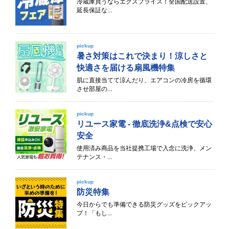
冷蔵庫買うならエクスプライス！全国配送設置、
延長保証な...
pickup
暑さ対策はこれで決まり！涼しさと
快適さを届ける扇風機特集
肌に直接当てて涼んだり、エアコンの冷房を循環
させ部屋の...
pickup
リユース家電 - 徹底洗浄&点検で安心
安全
使用済み商品を当社提携工場で入念に洗浄、メン
テナンス・...
pickup
防災特集
今日からでも準備できる防災グッズをピックアッ
プ！「もし...