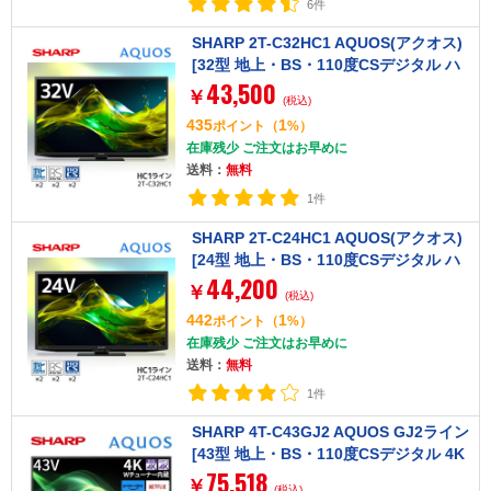
6件
SHARP 2T-C32HC1 AQUOS(アクオス)
[32型 地上・BS・110度CSデジタル ハ
43,500
イビジョン 液晶テレビ]
￥
(税込)
435
1
ポイント
（
%）
在庫残少 ご注文はお早めに
送料：
無料
1件
SHARP 2T-C24HC1 AQUOS(アクオス)
[24型 地上・BS・110度CSデジタル ハ
44,200
イビジョン 液晶テレビ]
￥
(税込)
442
1
ポイント
（
%）
在庫残少 ご注文はお早めに
送料：
無料
1件
SHARP 4T-C43GJ2 AQUOS GJ2ライン
[43型 地上・BS・110度CSデジタル 4K
75,518
チューナー内蔵 液晶テレビ]
￥
(税込)