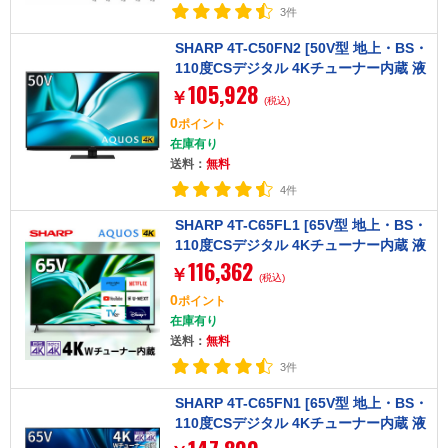
3件
SHARP 4T-C50FN2 [50V型 地上・BS・
110度CSデジタル 4Kチューナー内蔵 液
105,928
晶テレビ]
￥
(税込)
0
ポイント
在庫有り
送料：
無料
4件
SHARP 4T-C65FL1 [65V型 地上・BS・
110度CSデジタル 4Kチューナー内蔵 液
116,362
晶テレビ]
￥
(税込)
0
ポイント
在庫有り
送料：
無料
3件
SHARP 4T-C65FN1 [65V型 地上・BS・
110度CSデジタル 4Kチューナー内蔵 液
晶テレビ]