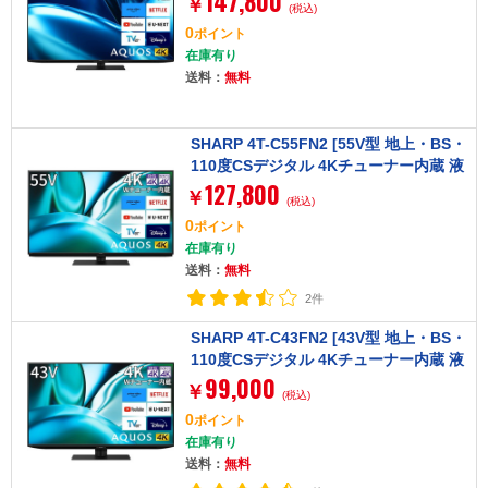
147,800
￥
(税込)
0
ポイント
在庫有り
送料：
無料
SHARP 4T-C55FN2 [55V型 地上・BS・
110度CSデジタル 4Kチューナー内蔵 液
127,800
晶テレビ]
￥
(税込)
0
ポイント
在庫有り
送料：
無料
2件
SHARP 4T-C43FN2 [43V型 地上・BS・
110度CSデジタル 4Kチューナー内蔵 液
99,000
晶テレビ]
￥
(税込)
0
ポイント
在庫有り
送料：
無料