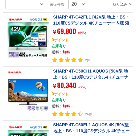
絞り込み
表示件数
SHARP 4T-C42FL1 [42V型 地上・BS・
110度CSデジタル 4Kチューナー内蔵 液
69,800
晶テレビ]
￥
(税込)
0
ポイント
在庫有り
送料：
無料
2件
SHARP 4T-C50CH1 AQUOS [50V型 地
上・BS・110度CSデジタル4Kチューナ
80,340
ー内蔵 LED液晶テレビ]
￥
(税込)
0
ポイント
在庫有り
送料：
無料
24件
SHARP 4T-C50FL1 AQUOS 4K [50V型
地上・BS・110度CSデジタル 4Kチュー