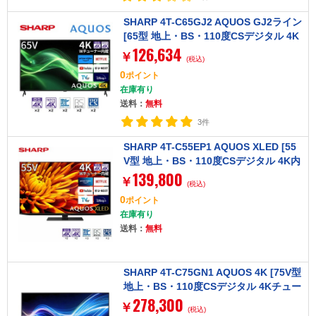
SHARP 4T-C65GJ2 AQUOS GJ2ライン
[65型 地上・BS・110度CSデジタル 4K
126,634
チューナー内蔵 液晶テレビ]
￥
(税込)
0
ポイント
在庫有り
送料：
無料
3件
SHARP 4T-C55EP1 AQUOS XLED [55
V型 地上・BS・110度CSデジタル 4K内
139,800
蔵 液晶テレビ]
￥
(税込)
0
ポイント
在庫有り
送料：
無料
SHARP 4T-C75GN1 AQUOS 4K [75V型
地上・BS・110度CSデジタル 4Kチュー
278,300
ナー内蔵 液晶テレビ]
￥
(税込)