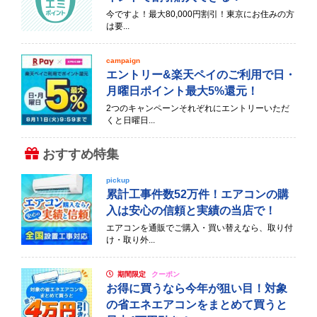
今ですよ！最大80,000円割引！東京にお住みの方
は要...
campaign
エントリー&楽天ペイのご利用で日・
月曜日ポイント最大5%還元！
2つのキャンペーンそれぞれにエントリーいただ
くと日曜日...
おすすめ特集
pickup
累計工事件数52万件！エアコンの購
入は安心の信頼と実績の当店で！
エアコンを通販でご購入・買い替えなら、取り付
け・取り外...
期間限定
クーポン
お得に買うなら今年が狙い目！対象
の省エネエアコンをまとめて買うと