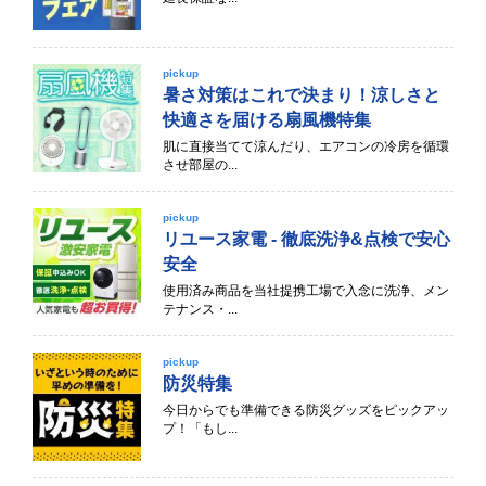
pickup
暑さ対策はこれで決まり！涼しさと
快適さを届ける扇風機特集
肌に直接当てて涼んだり、エアコンの冷房を循環
させ部屋の...
pickup
リユース家電 - 徹底洗浄&点検で安心
安全
使用済み商品を当社提携工場で入念に洗浄、メン
テナンス・...
pickup
防災特集
今日からでも準備できる防災グッズをピックアッ
プ！「もし...