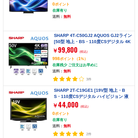
0
ポイント
在庫有り
送料：
無料
SHARP 4T-C50GJ2 AQUOS GJ2ライン
[50型 地上・BS・110度CSデジタル 4K
99,800
チューナー内蔵 液晶テレビ]
￥
(税込)
998
1
ポイント
（
%）
在庫残少 ご注文はお早めに
送料：
無料
3件
SHARP 2T-C19GE1 [19V型 地上・B
S・110度CSデジタル ハイビジョン 液
44,000
晶テレビ]
￥
(税込)
0
ポイント
在庫有り
送料：
無料
2件