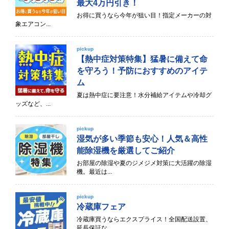
最大4万円引き！
お得に買うなら今年が狙い目！指定メーカーの対
象エアコン...
pickup
【熱中症対策特集】猛暑に備えて命
を守ろう！予防におすすめのアイテ
ム
夏は熱中症に要注意！水分補給アイテムや冷却グ
ッズなど、...
pickup
湿気が多い季節も安心！人気＆高性
能除湿機を厳選してご紹介
お部屋の除湿や夏のジメジメ対策に大活躍の除湿
機。最近は...
pickup
冷蔵庫フェア
冷蔵庫買うならエクスプライス！全国配送設置、
延長保証な...