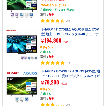
755
1
ポイント
（
%）
在庫残少 ご注文はお早めに
送料：
無料
2件
SHARP 4T-C75EL1 AQUOS EL1 [75V
型 地上・BS・CSデジタル4Kチューナ
184,800
ー内蔵 液晶テレビ]
￥
(税込)
0
ポイント
在庫有り
送料：
無料
1件
SHARP 2T-C43GF2 AQUOS [43V型 地
上・BS・110度CSデジタル フルハイビ
79,200
ジョン液晶テレビ]
￥
(税込)
0
ポイント
在庫有り
送料：
無料
2件