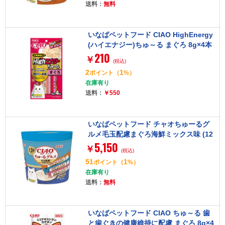
送料：
無料
いなばペットフード CIAO HighEnergy
(ハイエナジー)ちゅ～る まぐろ 8g×4本
210
￥
(税込)
2
1
ポイント
（
%）
在庫有り
送料：
￥550
いなばペットフード チャオちゅーるグ
ルメ毛玉配慮まぐろ海鮮ミックス味 (12
5,150
0本)
￥
(税込)
51
1
ポイント
（
%）
在庫有り
送料：
無料
いなばペットフード CIAO ちゅ～る 歯
と歯ぐきの健康維持に配慮 まぐろ 8g×4