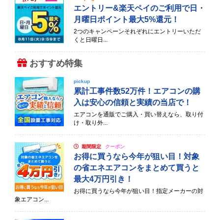
エントリー&楽天ペイのご利用で日・
月曜日ポイント最大5%還元！
2つのキャンペーンそれぞれにエントリーいただ
くと日曜日...
おすすめ特集
pickup
累計工事件数52万件！エアコンの購
入は安心の信頼と実績の当店で！
エアコンを通販でご購入・買い替えなら、取り付
け・取り外...
期間限定
クーポン
お得に買うなら今年が狙い目！対象
の省エネエアコンをまとめて買うと
最大4万円引き！
お得に買うなら今年が狙い目！指定メーカーの対
象エアコン...