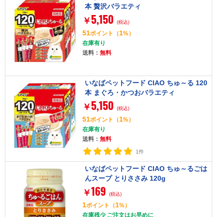
本 贅沢バラエティ
5,150
￥
(税込)
51
1
ポイント
（
%）
在庫有り
送料：
無料
いなばペットフード CIAO ちゅ～る 120
本 まぐろ・かつおバラエティ
5,150
￥
(税込)
51
1
ポイント
（
%）
在庫有り
送料：
無料
1件
いなばペットフード CIAO ちゅ～るごは
んスープ とりささみ 120g
169
￥
(税込)
1
1
ポイント
（
%）
在庫残少 ご注文はお早めに