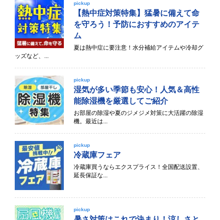
pickup
【熱中症対策特集】猛暑に備えて命
を守ろう！予防におすすめのアイテ
ム
夏は熱中症に要注意！水分補給アイテムや冷却グ
ッズなど、...
pickup
湿気が多い季節も安心！人気＆高性
能除湿機を厳選してご紹介
お部屋の除湿や夏のジメジメ対策に大活躍の除湿
機。最近は...
pickup
冷蔵庫フェア
冷蔵庫買うならエクスプライス！全国配送設置、
延長保証な...
pickup
暑さ対策はこれで決まり！涼しさと