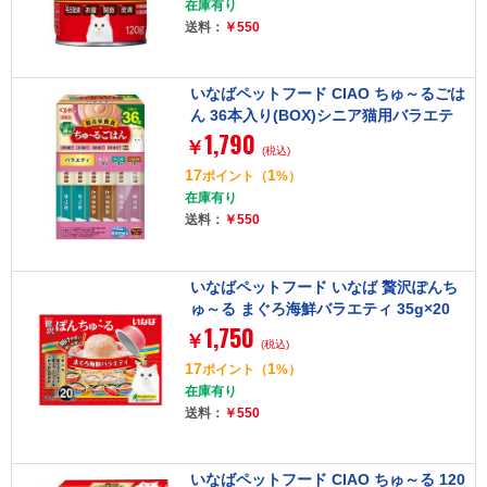
在庫有り
送料：
￥550
いなばペットフード CIAO ちゅ～るごは
ん 36本入り(BOX)シニア猫用バラエテ
1,790
ィ
￥
(税込)
17
1
ポイント
（
%）
在庫有り
送料：
￥550
いなばペットフード いなば 贅沢ぽんち
ゅ～る まぐろ海鮮バラエティ 35g×20
1,750
￥
(税込)
17
1
ポイント
（
%）
在庫有り
送料：
￥550
いなばペットフード CIAO ちゅ～る 120