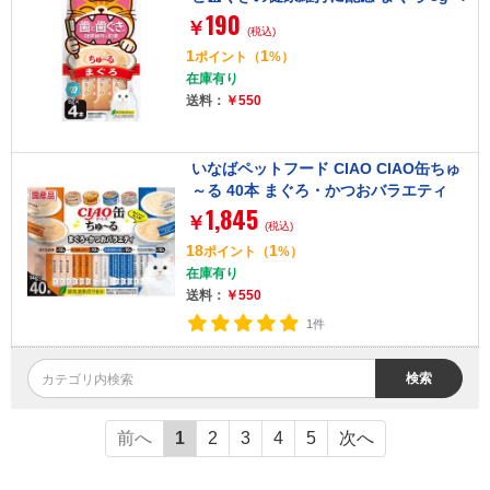
190
本
￥
(税込)
1
1
ポイント
（
%）
在庫有り
送料：
￥550
いなばペットフード CIAO CIAO缶ちゅ
～る 40本 まぐろ・かつおバラエティ
1,845
￥
(税込)
18
1
ポイント
（
%）
在庫有り
送料：
￥550
1件
検索
前へ
1
2
3
4
5
次へ