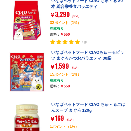
いなばペットフード CIAO ちゅ～る 80
本 総合栄養食バラエティ
3,290
￥
(税込)
32
1
ポイント
（
%）
在庫有り
送料：
￥550
1件
いなばペットフード CIAOちゅーるビッ
ツ まぐろかつおバラエティ 30袋
1,599
￥
(税込)
15
1
ポイント
（
%）
在庫有り
送料：
￥550
いなばペットフード CIAO ちゅ～るごは
んスープ まぐろ 120g
169
￥
(税込)
1
1
ポイント
（
%）