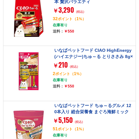
本 贅沢バラエティ
3,290
￥
(税込)
32
1
ポイント
（
%）
在庫有り
送料：
￥550
いなばペットフード CIAO HighEnergy
(ハイエナジー)ちゅ～る とりささみ 8g×
210
4本
￥
(税込)
2
1
ポイント
（
%）
在庫有り
送料：
￥550
いなばペットフード ちゅ～るグルメ 12
0本入り 総合栄養食 まぐろ海鮮ミック
5,150
ス味
￥
(税込)
51
1
ポイント
（
%）
在庫有り