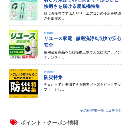
快適さを届ける扇風機特集
肌に直接当てて涼んだり、エアコンの冷房を循環
させ部屋の...
pickup
リユース家電 - 徹底洗浄&点検で安心
安全
使用済み商品を当社提携工場で入念に洗浄、メン
テナンス・...
pickup
防災特集
今日からでも準備できる防災グッズをピックアッ
プ！「もし...
その他特集一覧はコチラ
ポイント・クーポン情報