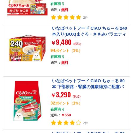
在庫有り
送料：
無料
2件
いなばペットフード CIAO ちゅ～る 240
本入り(BOX)まぐろ・ささみバラエティ
9,480
￥
(税込)
94
1
ポイント
（
%）
在庫有り
送料：
無料
いなばペットフード CIAO ちゅ～る 80
本 下部尿路・腎臓の健康維持に配慮バ
3,290
ラエティ
￥
(税込)
32
1
ポイント
（
%）
在庫有り
送料：
￥550
2件