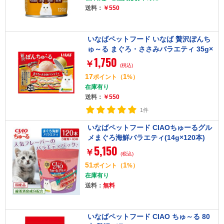
送料：
￥550
いなばペットフード いなば 贅沢ぽんち
ゅ～る まぐろ・ささみバラエティ 35g×
1,750
20
￥
(税込)
17
1
ポイント
（
%）
在庫有り
送料：
￥550
1件
いなばペットフード CIAOちゅーるグル
メまぐろ海鮮バラエティ(14g×120本)
5,150
￥
(税込)
51
1
ポイント
（
%）
在庫有り
送料：
無料
いなばペットフード CIAO ちゅ～る 80