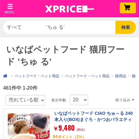
MENU
検索
いなばペットフード 猫用フー
ド 'ちゅ る'
ペットフード・ペット用品
ペットフード・ペット用品
猫用品
猫
461件中 1-20件
絞り込み
表示件数
いなばペットフード CIAO ちゅ～る 240
本入り(BOX)まぐろ・かつおバラエティ
9,480
￥
(税込)
94
1
ポイント
（
%）