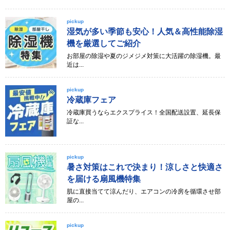
pickup
湿気が多い季節も安心！人気＆高性能除湿
機を厳選してご紹介
お部屋の除湿や夏のジメジメ対策に大活躍の除湿機。最
近は...
pickup
冷蔵庫フェア
冷蔵庫買うならエクスプライス！全国配送設置、延長保
証な...
pickup
暑さ対策はこれで決まり！涼しさと快適さ
を届ける扇風機特集
肌に直接当てて涼んだり、エアコンの冷房を循環させ部
屋の...
pickup