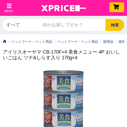
MENU
検索
ペットフード・ペット用品
ペットフード・ペット用品
猫用品
猫用
アイリスオーヤマ CB-170F×4 美食メニュー 4P おいし
いごはん ツナ&しらす入り 170g×4