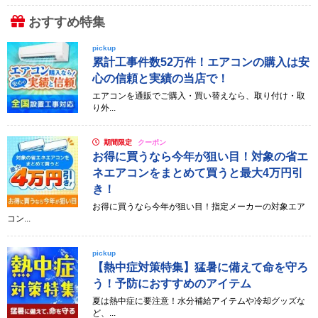
おすすめ特集
pickup
累計工事件数52万件！エアコンの購入は安
心の信頼と実績の当店で！
エアコンを通販でご購入・買い替えなら、取り付け・取
り外...
期間限定
クーポン
お得に買うなら今年が狙い目！対象の省エ
ネエアコンをまとめて買うと最大4万円引
き！
お得に買うなら今年が狙い目！指定メーカーの対象エア
コン...
pickup
【熱中症対策特集】猛暑に備えて命を守ろ
う！予防におすすめのアイテム
夏は熱中症に要注意！水分補給アイテムや冷却グッズな
ど、...