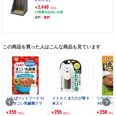
2,440
￥
（税込）
15営業日以内に出荷
送料：
無料
この商品を買った人はこんな商品も見ています
いなばペットフード CI
イトスイ またたび香 8
いなばペット
AO すごい乳酸菌クラ
本入り
AO 焼か
ンキー かつお節入り
ー 総合栄
255
255
258
￥
￥
￥
かつお味 200g
(税込)
(税込)
節入り か
(税込)