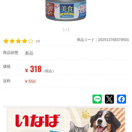
1 / 1
商品コード：202513768379501
1件
商品状態
新品
318
価格
¥
（税込）
送料
¥ 550