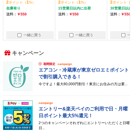
2
1
2
1
2
1
ポイント
（
%）
ポイント
（
%）
ポイント
（
ミックス味 
在庫有り
15営業日以内に出荷
30営業日以内
送料：
￥550
送料：
￥550
送料：
￥550
一緒に買う
一緒に買う
一
キャンペーン
期間限定
campaign
エアコン・冷蔵庫が東京ゼロエミポイント
で割引購入できる！
今ですよ！最大80,000円割引！東京にお住みの方は要...
campaign
エントリー&楽天ペイのご利用で日・月曜
日ポイント最大5%還元！
2つのキャンペーンそれぞれにエントリーいただくと日曜
日...