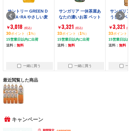
サントリー GREEN D
サンガリア 一休茶屋あ
サンガリア
A･KA･RA やさしい麦
なたの濃いお茶 ペット
うじ茶 ペット
茶 ペット 2Lx6
500mlx24
24
3,018
3,321
3,321
￥
￥
￥
(税込)
(税込)
(税
30
1
33
1
33
ポイント
（
%）
ポイント
（
%）
ポイント
（
15営業日以内に出荷
15営業日以内に出荷
15営業日以内
送料：
無料
送料：
無料
送料：
無料
一緒に買う
一緒に買う
一
最近閲覧した商品
キャンペーン
期間限定
campaign