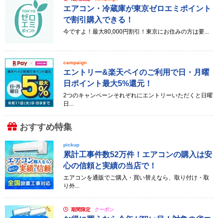
エアコン・冷蔵庫が東京ゼロエミポイント
で割引購入できる！
今ですよ！最大80,000円割引！東京にお住みの方は要...
campaign
エントリー&楽天ペイのご利用で日・月曜
日ポイント最大5%還元！
2つのキャンペーンそれぞれにエントリーいただくと日曜
日...
おすすめ特集
pickup
累計工事件数52万件！エアコンの購入は安
心の信頼と実績の当店で！
エアコンを通販でご購入・買い替えなら、取り付け・取
り外...
期間限定
クーポン