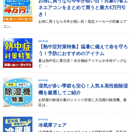
お得に買うなら今年が狙い目！対象の省エ
ネエアコンをまとめて買うと最大4万円引
き！
お得に買うなら今年が狙い目！指定メーカーの対象エア
コン...
pickup
【熱中症対策特集】猛暑に備えて命を守ろ
う！予防におすすめのアイテム
夏は熱中症に要注意！水分補給アイテムや冷却グッズな
ど、...
pickup
湿気が多い季節も安心！人気＆高性能除湿
機を厳選してご紹介
お部屋の除湿や夏のジメジメ対策に大活躍の除湿機。最
近は...
pickup
冷蔵庫フェア