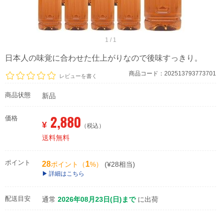
1 / 1
日本人の味覚に合わせた仕上がりなので後味すっきり。
商品コード：202513793773701
レビューを書く
商品状態
新品
2,880
価格
¥
（税込）
送料無料
ポイント
28
1
ポイント（
%）
(¥28相当)
詳細はこちら
配送目安
通常
2026年08月23日(日)まで
に出荷