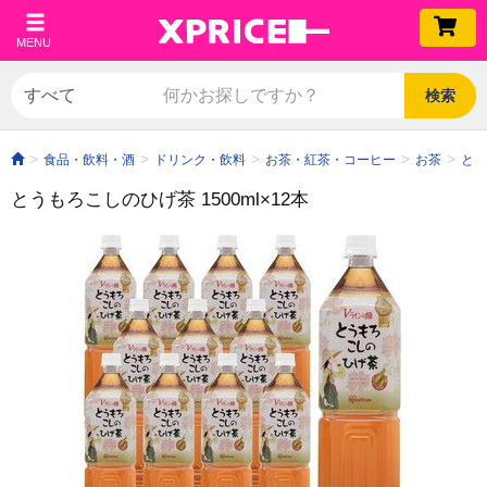
MENU
検索
食品・飲料・酒
ドリンク・飲料
お茶・紅茶・コーヒー
お茶
とう
とうもろこしのひげ茶 1500ml×12本