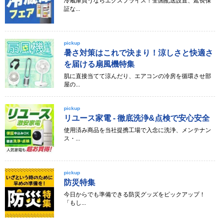
冷蔵庫買うならエクスプライス！全国配送設置、延長保
証な...
pickup
暑さ対策はこれで決まり！涼しさと快適さ
を届ける扇風機特集
肌に直接当てて涼んだり、エアコンの冷房を循環させ部
屋の...
pickup
リユース家電 - 徹底洗浄&点検で安心安全
使用済み商品を当社提携工場で入念に洗浄、メンテナン
ス・...
pickup
防災特集
今日からでも準備できる防災グッズをピックアップ！
「もし...