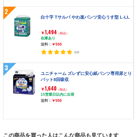
2
白十字 Tサルバ やわ楽パンツ安心うす型 L-LL
1,494
￥
（税込）
在庫あり
送料：
￥550
6件
3
ユニチャーム ズレずに安心紙パンツ専用尿とり
パット8回吸収
1,640
￥
（税込）
15営業日以内に出荷
送料：
￥550
この商品を買った人はこんな商品も見ています