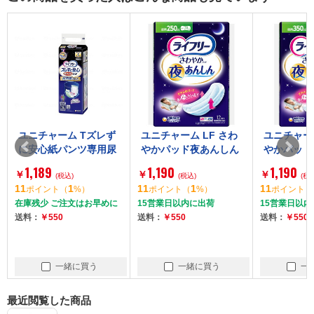
ユニチャーム Tズレず
ユニチャーム LF さわ
ユニチャーム
に安心紙パンツ専用尿
やかパッド夜あんしん
やかパッド
とりパット夜 S 16枚
250CC 12枚
350CC 10
1,189
1,190
1,190
￥
￥
￥
(税込)
(税込)
(税
11
1
11
1
11
ポイント
（
%）
ポイント
（
%）
ポイント
（
在庫残少 ご注文はお早めに
15営業日以内に出荷
15営業日以内
送料：
￥550
送料：
￥550
送料：
￥550
一緒に買う
一緒に買う
一
最近閲覧した商品