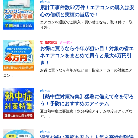
pickup
累計工事件数52万件！エアコンの購入は安
心の信頼と実績の当店で！
エアコンを通販でご購入・買い替えなら、取り付け・取
り外...
期間限定
クーポン
お得に買うなら今年が狙い目！対象の省エ
ネエアコンをまとめて買うと最大4万円引
き！
お得に買うなら今年が狙い目！指定メーカーの対象エア
コン...
pickup
【熱中症対策特集】猛暑に備えて命を守ろ
う！予防におすすめのアイテム
夏は熱中症に要注意！水分補給アイテムや冷却グッズな
ど、...
pickup
湿気が多い季節も安心！人気＆高性能除湿