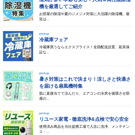
機を厳選してご紹介
お部屋の除湿や夏のジメジメ対策に大活躍の除湿機。最
近は...
pickup
冷蔵庫フェア
冷蔵庫買うならエクスプライス！全国配送設置、延長保
証な...
pickup
暑さ対策はこれで決まり！涼しさと快適さ
を届ける扇風機特集
肌に直接当てて涼んだり、エアコンの冷房を循環させ部
屋の...
pickup
リユース家電 - 徹底洗浄&点検で安心安全
使用済み商品を当社提携工場で入念に洗浄、メンテナン
ス・...