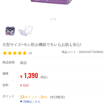
1 / 2
大型サイズ+モレ防止機能でモレもお肌も安心!
商品コード：202615077628001
3件
商品状態
新品
1,390
価格
¥
（税込）
送料
¥ 550
ポイント
13
1
ポイント（
%）
(¥13相当)
詳細はこちら