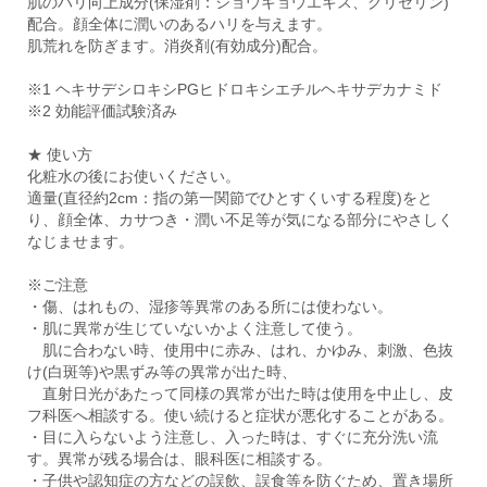
肌のハリ向上成分(保湿剤：ショウキョウエキス、グリセリン)
配合。顔全体に潤いのあるハリを与えます。
肌荒れを防ぎます。消炎剤(有効成分)配合。
※1 ヘキサデシロキシPGヒドロキシエチルヘキサデカナミド
※2 効能評価試験済み
★ 使い方
化粧水の後にお使いください。
適量(直径約2cm：指の第一関節でひとすくいする程度)をと
り、顔全体、カサつき・潤い不足等が気になる部分にやさしく
なじませます。
※ご注意
・傷、はれもの、湿疹等異常のある所には使わない。
・肌に異常が生じていないかよく注意して使う。
肌に合わない時、使用中に赤み、はれ、かゆみ、刺激、色抜
け(白斑等)や黒ずみ等の異常が出た時、
直射日光があたって同様の異常が出た時は使用を中止し、皮
フ科医へ相談する。使い続けると症状が悪化することがある。
・目に入らないよう注意し、入った時は、すぐに充分洗い流
す。異常が残る場合は、眼科医に相談する。
・子供や認知症の方などの誤飲、誤食等を防ぐため、置き場所