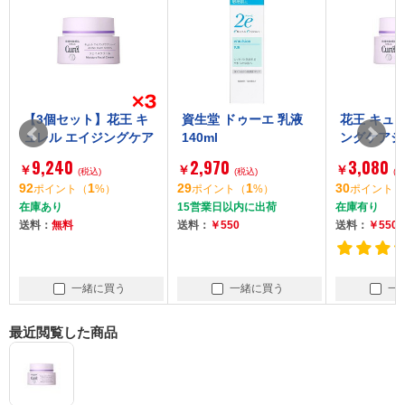
【3個セット】花王 キ
資生堂 ドゥーエ 乳液
花王 キュ
ュレル エイジングケア
140ml
ングケアシ
シリーズ クリーム と
ーム とても
9,240
2,970
3,080
￥
￥
￥
てもしっとり 40g
(税込)
(税込)
0g
(税
92
1
29
1
30
ポイント
（
%）
ポイント
（
%）
ポイント
（
在庫あり
15営業日以内に出荷
在庫有り
送料：
無料
送料：
￥550
送料：
￥550
一緒に買う
一緒に買う
一
最近閲覧した商品