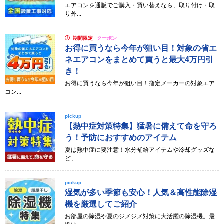
エアコンを通販でご購入・買い替えなら、取り付け・取
り外...
期間限定
クーポン
お得に買うなら今年が狙い目！対象の省エ
ネエアコンをまとめて買うと最大4万円引
き！
お得に買うなら今年が狙い目！指定メーカーの対象エア
コン...
pickup
【熱中症対策特集】猛暑に備えて命を守ろ
う！予防におすすめのアイテム
夏は熱中症に要注意！水分補給アイテムや冷却グッズな
ど、...
pickup
湿気が多い季節も安心！人気＆高性能除湿
機を厳選してご紹介
お部屋の除湿や夏のジメジメ対策に大活躍の除湿機。最