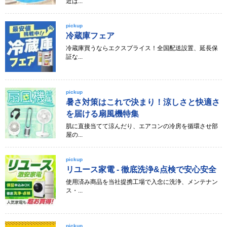
近は...
pickup
冷蔵庫フェア
冷蔵庫買うならエクスプライス！全国配送設置、延長保
証な...
pickup
暑さ対策はこれで決まり！涼しさと快適さ
を届ける扇風機特集
肌に直接当てて涼んだり、エアコンの冷房を循環させ部
屋の...
pickup
リユース家電 - 徹底洗浄&点検で安心安全
使用済み商品を当社提携工場で入念に洗浄、メンテナン
ス・...
pickup