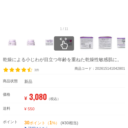
1 / 11
乾燥による小じわが目立つ年齢を重ねた乾燥性敏感肌に。
商品コード：202615141042801
3件
商品状態
新品
3,080
価格
¥
（税込）
送料
¥ 550
ポイント
30
1
ポイント（
%）
(¥30相当)