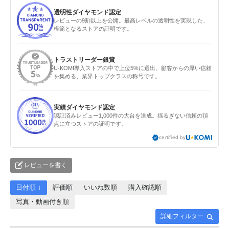
透明性ダイヤモンド認定
レビューの9割以上を公開。最高レベルの透明性を実現した、
模範となるストアの証明です。
トラストリーダー銀賞
U-KOMI導入ストアの中で上位5%に選出。顧客からの厚い信頼
を集める、業界トップクラスの称号です。
実績ダイヤモンド認定
認証済みレビュー1,000件の大台を達成。揺るぎない信頼の頂
点に立つストアの証明です。
certified by
レビューを書く
日付順 ↓
評価順
いいね数順
購入確認順
写真・動画付き順
詳細フィルター