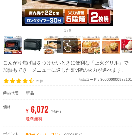
1 / 9
こんがり焦げ目をつけたいときに便利な「上火グリル」で
加熱もでき、メニューに適した5段階の火力が選べます。
商品コード：300000000982101
21件
商品状態
新品
6,072
価格
¥
（税込）
送料無料
ポイント
60
1