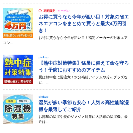
期間限定
クーポン
お得に買うなら今年が狙い目！対象の省エ
ネエアコンをまとめて買うと最大4万円引
き！
お得に買うなら今年が狙い目！指定メーカーの対象エア
コン...
pickup
【熱中症対策特集】猛暑に備えて命を守ろ
う！予防におすすめのアイテム
夏は熱中症に要注意！水分補給アイテムや冷却グッズな
ど、...
pickup
湿気が多い季節も安心！人気＆高性能除湿
機を厳選してご紹介
お部屋の除湿や夏のジメジメ対策に大活躍の除湿機。最
近は...