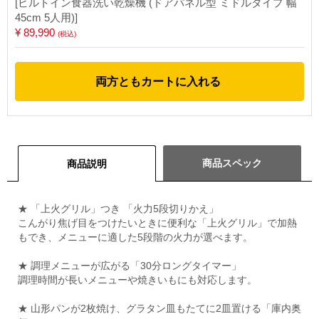
[ビルトイン食器洗い乾燥機 (ドアパネル型 ミドルタイプ 幅
45cm 5人用)]
¥ 89,990
(税込)
両方ともカートに入れる
商品スペック
商品説明
★ 「上火グリル」つき 「火力5段切りかえ」
こんがり焦げ目をつけたいときに便利な「上火グリル」で加熱
もでき、メニューに適した5段階の火力が選べます。
★ 調理メニューが広がる「30分ロングタイマー」
調理時間が長いメニューや焼きいもにも対応します。
★ 山形パンが2枚焼け、グラタン皿もたてに2皿置ける「庫内奥