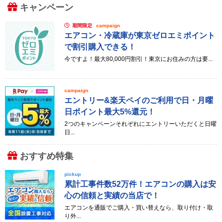
キャンペーン
期間限定
campaign
エアコン・冷蔵庫が東京ゼロエミポイント
で割引購入できる！
今ですよ！最大80,000円割引！東京にお住みの方は要...
campaign
エントリー&楽天ペイのご利用で日・月曜
日ポイント最大5%還元！
2つのキャンペーンそれぞれにエントリーいただくと日曜
日...
おすすめ特集
pickup
累計工事件数52万件！エアコンの購入は安
心の信頼と実績の当店で！
エアコンを通販でご購入・買い替えなら、取り付け・取
り外...