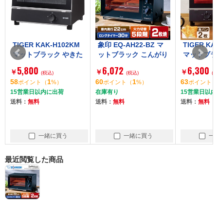
TIGER KAK-H102KM
象印 EQ-AH22-BZ マ
TIGER KA
マットブラック やきた
ットブラック こんがり
マットブラ
て [オーブントースタ
倶楽部 [オーブントー
て [オー
5,800
6,072
6,300
￥
￥
￥
ー (2枚焼き)]
(税込)
スター (1000W)]
(税込)
ー]
(税
58
1
60
1
63
ポイント
（
%）
ポイント
（
%）
ポイント
（
15営業日以内に出荷
在庫有り
15営業日以内
送料：
無料
送料：
無料
送料：
無料
一緒に買う
一緒に買う
一
最近閲覧した商品