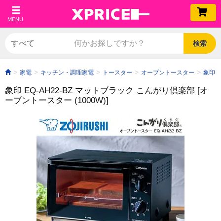
MENU
検索
家電
キッチン・調理家電
トースター
オーブントースター
象印 E
象印 EQ-AH22-BZ マットブラック こんがり倶楽部 [オ
ーブントースター (1000W)]