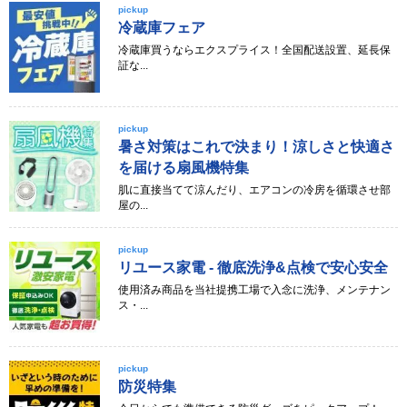
pickup
冷蔵庫フェア
冷蔵庫買うならエクスプライス！全国配送設置、延長保
証な...
pickup
暑さ対策はこれで決まり！涼しさと快適さ
を届ける扇風機特集
肌に直接当てて涼んだり、エアコンの冷房を循環させ部
屋の...
pickup
リユース家電 - 徹底洗浄&点検で安心安全
使用済み商品を当社提携工場で入念に洗浄、メンテナン
ス・...
pickup
防災特集