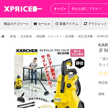
すべて
商品カテゴリー
セール
新着アイテム
アウトレット
家電
生活家電
掃除機・クリーナー・洗浄機
高圧洗浄機
KARCH
KAR
ダ 5
「水
カッ
商品状
価格