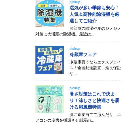
pickup
湿気が多い季節も安心！
人気＆高性能除湿機を厳
選してご紹介
お部屋の除湿や夏のジメジメ
対策に大活躍の除湿機。最近は...
pickup
冷蔵庫フェア
冷蔵庫買うならエクスプライ
ス！全国配送設置、延長保証
な...
pickup
暑さ対策はこれで決ま
り！涼しさと快適さを届
ける扇風機特集
肌に直接当てて涼んだり、エ
アコンの冷房を循環させ部屋の...