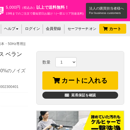
5,000円
以上で送料無料！
（税込み）
法人の購買担当者様へ
15時までのご注文で最短翌日お届け！(一部エリア別途送料)
ヘルプ
ログイン
会員登録
カート
セーフサーチ:オン
日本・50Hz専用)]
ラス ベラン
数量
0%のノイズ
カートに入れる
02300401
延長保証を確認