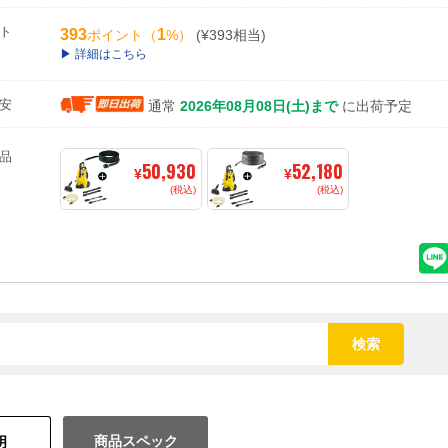
ト
393
1
ポイント（
%）
(¥393相当)
詳細はこちら
安
通常
2026年08月08日(土)まで
に出荷予定
品
50,930
52,180
¥
¥
(税込)
(税込)
検索
商品スペック
明