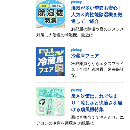
pickup
湿気が多い季節も安心！
人気＆高性能除湿機を厳
選してご紹介
お部屋の除湿や夏のジメジメ
対策に大活躍の除湿機。最近は...
pickup
冷蔵庫フェア
冷蔵庫買うならエクスプライ
ス！全国配送設置、延長保証
な...
pickup
暑さ対策はこれで決ま
り！涼しさと快適さを届
ける扇風機特集
肌に直接当てて涼んだり、エ
アコンの冷房を循環させ部屋の...