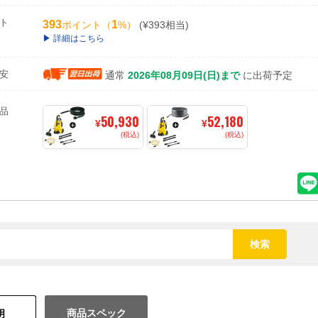
ト
393
1
ポイント（
%）
(¥393相当)
詳細はこちら
安
通常
2026年08月09日(日)まで
に出荷予定
品
50,930
52,180
¥
¥
(税込)
(税込)
検索
商品スペック
明