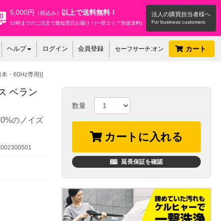
5,000円
以上で送料無料！
（税込み）
法人の購買担当者様へ
15時までのご注文で最短翌日お届け！(一部エリア別途送料)
ヘルプ
ログイン
会員登録
カート
セーフサーチ:オン
日本・60Hz専用)]
ラス ベラン
数量
0%のノイズ
カートに入れる
02300501
延長保証を確認