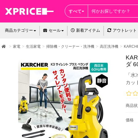
すべて
商品カテゴリー
セール
新着アイテム
アウトレット
家電
生活家電
掃除機・クリーナー・洗浄機
高圧洗浄機
KARCH
KAR
ダ 6
「水
カッ
商品状
価格