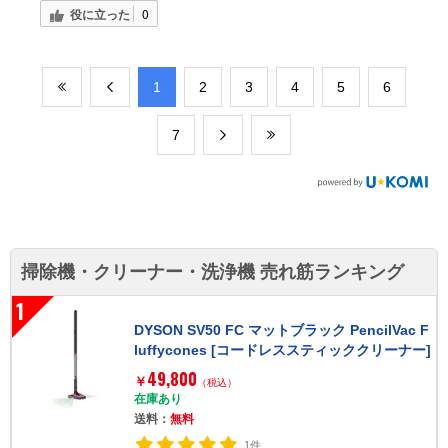
役に立った
0
​1
​2
​3
​4
​5
​6
​7
掃除機・クリーナー・洗浄機 売れ筋ランキング
1
DYSON SV50 FC マットブラック PencilVac F
luffycones [コードレススティッククリーナー]
49,800
￥
（税込）
在庫あり
送料：
無料
1件