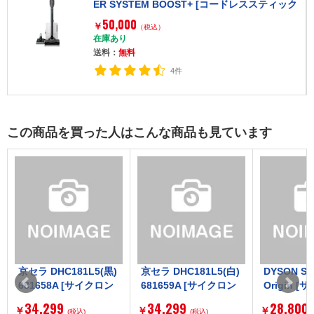
ER SYSTEM BOOST+ [コードレススティック
クリーナー]
50,000
￥
（税込）
在庫あり
送料：
無料
4件
この商品を買った人はこんな商品も見ています
京セラ DHC181L5(黒)
京セラ DHC181L5(白)
DYSON SV
681658A [サイクロン
681659A [サイクロン
Origin 
式コードレススティッ
式コードレススティッ
コードレス
34,299
34,299
28,800
￥
￥
￥
ククリーナー (電池パ
(税込)
ククリーナー (電池パ
(税込)
クリーナー