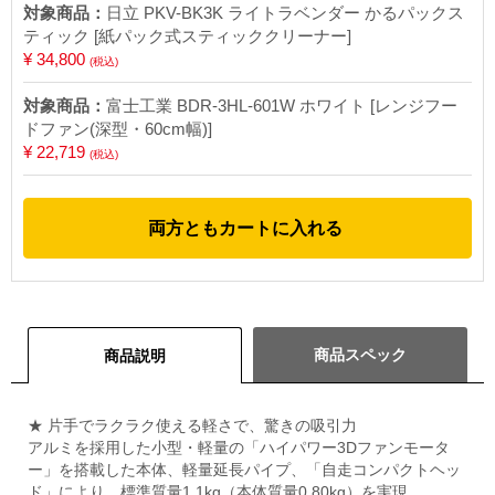
対象商品：
日立 PKV-BK3K ライトラベンダー かるパックス
ティック [紙パック式スティッククリーナー]
¥ 34,800
(税込)
対象商品：
富士工業 BDR-3HL-601W ホワイト [レンジフー
ドファン(深型・60cm幅)]
¥ 22,719
(税込)
両方ともカートに入れる
商品スペック
商品説明
★ 片手でラクラク使える軽さで、驚きの吸引力
アルミを採用した小型・軽量の「ハイパワー3Dファンモータ
ー」を搭載した本体、軽量延長パイプ、「自走コンパクトヘッ
ド」により、標準質量1.1kg（本体質量0.80kg）を実現。