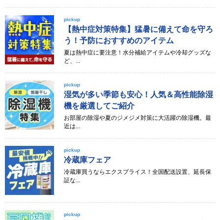
pickup
【熱中症対策特集】猛暑に備えて命を守ろ
う！予防におすすめのアイテム
夏は熱中症に要注意！水分補給アイテムや冷却グッズな
ど、...
pickup
湿気が多い季節も安心！人気＆高性能除湿
機を厳選してご紹介
お部屋の除湿や夏のジメジメ対策に大活躍の除湿機。最
近は...
pickup
冷蔵庫フェア
冷蔵庫買うならエクスプライス！全国配送設置、延長保
証な...
pickup