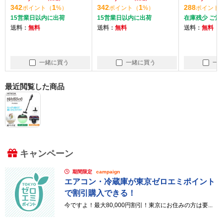
342
1
342
1
288
ポイント
（
%）
ポイント
（
%）
ポイント
ック付き)]
ック付き)]
15営業日以内に出荷
15営業日以内に出荷
在庫残少 ご
送料：
無料
送料：
無料
送料：
無料
一緒に買う
一緒に買う
一
最近閲覧した商品
キャンペーン
期間限定
campaign
エアコン・冷蔵庫が東京ゼロエミポイント
で割引購入できる！
今ですよ！最大80,000円割引！東京にお住みの方は要...