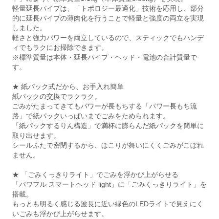
軽量延長パイプは、「トポロジー最適化」技術を応用し、部分
的に延長パイプの薄肉化を行うことで軽量と強度の両立を実現
しました。
軽さと強力パワーを両立しているので、スティックでもハンデ
ィでもラクにお掃除できます。
※標準質量は本体・延長パイプ・ヘッド・電池の合計質量で
す。
★ 紙パック式だから、お手入れ簡単
紙パックの交換でラクラク。
ごみがたまってきてもパワーが長もちする「パワー長もち流
路」で紙パックいっぱいまでごみをためられます。
「紙パックするりん構造」で満杯に膨らんだ紙パックを簡単に
取り出せます。
シールふたで密閉するから、ほこりが舞いにくくごみがこぼれ
ません。
★ 「ごみくっきりライト」でごみを浮かび上がらせる
「パワフル スマートヘッド light」に「ごみくっきりライト」を
搭載。
もっとも明るく感じる波長に近い緑色のLEDライトで見えにく
いごみも浮かび上がらせます。