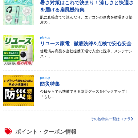
暑さ対策はこれで決まり！涼しさと快適さ
を届ける扇風機特集
肌に直接当てて涼んだり、エアコンの冷房を循環させ部
屋の...
pickup
リユース家電 - 徹底洗浄&点検で安心安全
使用済み商品を当社提携工場で入念に洗浄、メンテナン
ス・...
pickup
防災特集
今日からでも準備できる防災グッズをピックアップ！
「もし...
その他特集一覧はコチラ
ポイント・クーポン情報