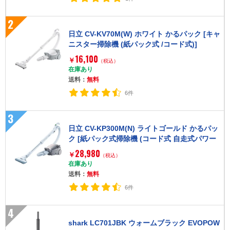
2
日立 CV-KV70M(W) ホワイト かるパック [キャ
ニスター掃除機 (紙パック式 /コード式)]
16,100
￥
（税込）
在庫あり
送料：
無料
6件
3
日立 CV-KP300M(N) ライトゴールド かるパッ
ク [紙パック式掃除機 (コード式 自走式パワー
ブラシタイプ)]
28,980
￥
（税込）
在庫あり
送料：
無料
6件
4
shark LC701JBK ウォームブラック EVOPOW