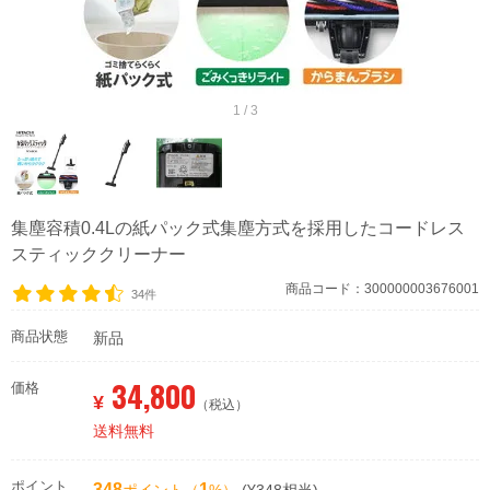
1 / 3
集塵容積0.4Lの紙パック式集塵方式を採用したコードレス
スティッククリーナー
商品コード：300000003676001
34件
商品状態
新品
34,800
価格
¥
（税込）
送料無料
ポイント
348
1