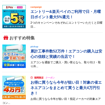
campaign
エントリー&楽天ペイのご利用で日・月曜
日ポイント最大5%還元！
2つのキャンペーンそれぞれにエントリーいただくと日曜
日...
おすすめ特集
pickup
累計工事件数52万件！エアコンの購入は安
心の信頼と実績の当店で！
エアコンを通販でご購入・買い替えなら、取り付け・取
り外...
期間限定
クーポン
お得に買うなら今年が狙い目！対象の省エ
ネエアコンをまとめて買うと最大4万円引
き！
お得に買うなら今年が狙い目！指定メーカーの対象エア
コン...