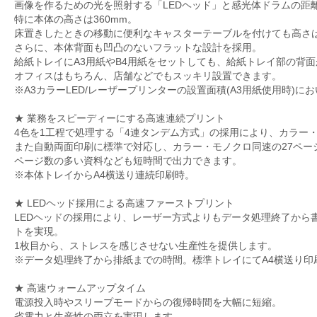
画像を作るための光を照射する「LEDヘッド」と感光体ドラムの距
特に本体の高さは360mm。
床置きしたときの移動に便利なキャスターテーブルを付けても高さは
さらに、本体背面も凹凸のないフラットな設計を採用。
給紙トレイにA3用紙やB4用紙をセットしても、給紙トレイ部の背
オフィスはもちろん、店舗などでもスッキリ設置できます。
※A3カラーLED/レーザープリンターの設置面積(A3用紙使用時)にお
★ 業務をスピーディーにする高速連続プリント
4色を1工程で処理する「4連タンデム方式」の採用により、カラー
また自動両面印刷に標準で対応し、カラー・モノクロ同速の27ペー
ページ数の多い資料なども短時間で出力できます。
※本体トレイからA4横送り連続印刷時。
★ LEDヘッド採用による高速ファーストプリント
LEDヘッドの採用により、レーザー方式よりもデータ処理終了から
トを実現。
1枚目から、ストレスを感じさせない生産性を提供します。
※データ処理終了から排紙までの時間。標準トレイにてA4横送り印
★ 高速ウォームアップタイム
電源投入時やスリープモードからの復帰時間を大幅に短縮。
省電力と生産性の両立を実現します。