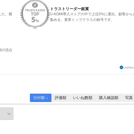
トラストリーダー銀賞
した、模
U-KOMI導入ストアの中で上位5%に選出。顧客か
集める、業界トップクラスの称号です。
頼の頂点
certifie
日付順 ↓
評価順
いいね数順
購入確認順
写真