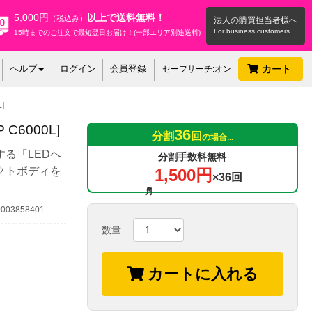
5,000円
以上で送料無料！
（税込み）
法人の購買担当者様へ
15時までのご注文で最短翌日お届け！(一部エリア別途送料)
ヘルプ
ログイン
会員登録
カート
セーフサーチ:オン
]
C6000L]
36
分割
回
の場合...
る「LEDヘ
分割手数料無料
クトボディを
1,500円
×36回
03858401
数量
カートに入れる