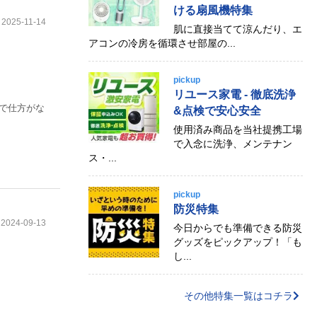
ける扇風機特集
2025-11-14
肌に直接当てて涼んだり、エ
アコンの冷房を循環させ部屋の...
pickup
リユース家電 - 徹底洗浄
ので仕方がな
&点検で安心安全
使用済み商品を当社提携工場
で入念に洗浄、メンテナン
ス・...
pickup
防災特集
2024-09-13
今日からでも準備できる防災
グッズをピックアップ！「も
し...
その他特集一覧はコチラ