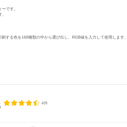
ティーです。
す。
。
刷する色を168種類の中から選び出し、RGB値を入力して使用します
4件
5