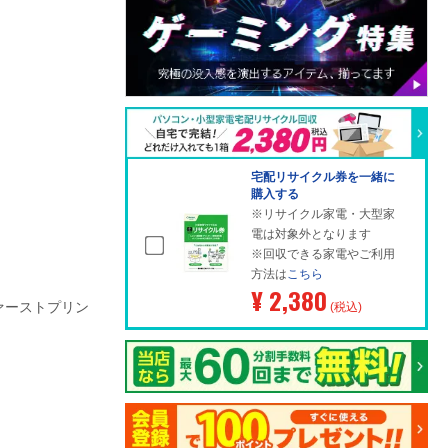
宅配リサイクル券を一緒に
購入する
※リサイクル家電・大型家
電は対象外となります
※回収できる家電やご利用
方法は
こちら
¥ 2,380
ァーストプリン
(税込)