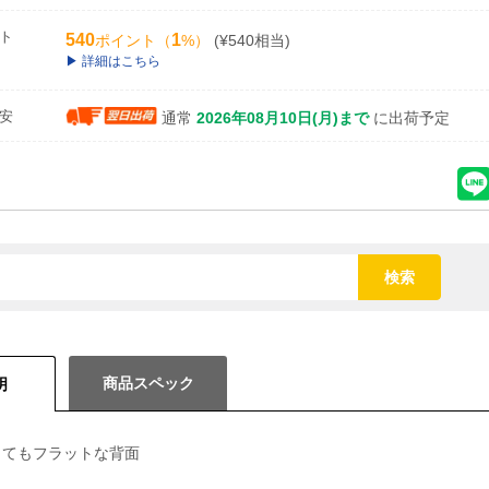
ト
540
1
ポイント（
%）
(¥540相当)
詳細はこちら
安
通常
2026年08月10日(月)まで
に出荷予定
検索
商品スペック
明
してもフラットな背面