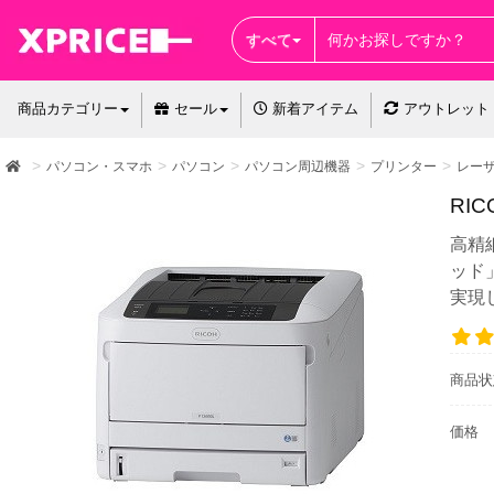
すべて
商品カテゴリー
セール
新着アイテム
アウトレット
パソコン・スマホ
パソコン
パソコン周辺機器
プリンター
レー
RIC
高精
ッド
実現
商品状
価格