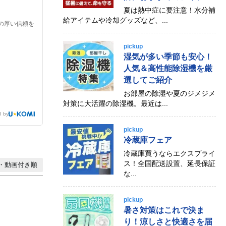
夏は熱中症に要注意！水分補
給アイテムや冷却グッズなど、...
らの厚い信頼を
pickup
湿気が多い季節も安心！
人気＆高性能除湿機を厳
選してご紹介
お部屋の除湿や夏のジメジメ
対策に大活躍の除湿機。最近は...
d by
pickup
冷蔵庫フェア
冷蔵庫買うならエクスプライ
ス！全国配送設置、延長保証
・動画付き順
な...
pickup
暑さ対策はこれで決ま
り！涼しさと快適さを届