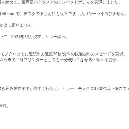
離を縮めて、世界最小クラス※のコンパクトボディを実現しました。
462mmで、デスクの下などにも設置でき、活用シーンを選びません。
面が出っ張りません。
いて。2021年12月現在、リコー調べ。
・モノクロともに連続出力速度36枚/分※の快適な出力スピードを実現。
ジ/分※で共有プリンターとしても十分使いこなせる生産性を提供。
書き込み動作までが素早く行なえ、カラー・モノクロ13.9秒以下※のフ
刷時。