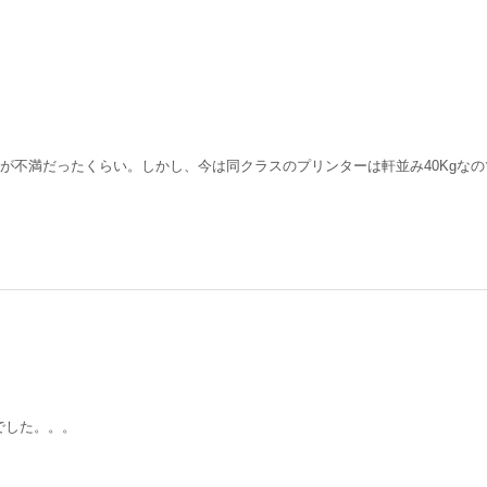
たのが不満だったくらい。しかし、今は同クラスのプリンターは軒並み40Kgな
でした。。。