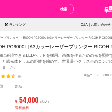
検索
ランキング
Q&A｜お問い合わせ
ザープリンター
RICOH PC6000L [A3カラーレーザープリンター RICOH P C6000L
OH PC6000L [A3カラーレーザープリンター RICOH P 
細に表現できるLEDヘッドを採用。画像を作るための光を照射す
」と感光体ドラムの距離を縮めて、世界最小クラス※のコンパ
しました。
商品コード：3000000
4件
態
新品
54,000
¥
（税込）
送料無料