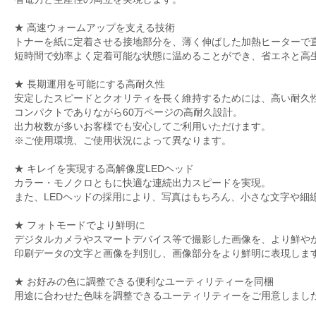
★ 高速ウォームアップを支える技術
トナーを紙に定着させる接地部分を、薄く伸ばした加熱ヒーターで
短時間で効率よく定着可能な状態に温めることができ、省エネと高
★ 長期運用を可能にする高耐久性
安定したスピードとクオリティを長く維持するためには、高い耐久
コンパクトでありながら60万ページの高耐久設計。
出力枚数が多いお客様でも安心してご利用いただけます。
※ご使用環境、ご使用状況によって異なります。
★ キレイを実現する高解像度LEDヘッド
カラー・モノクロともに快適な連続出力スピードを実現。
また、LEDヘッドの採用により、写真はもちろん、小さな文字や細
★ フォトモードでより鮮明に
デジタルカメラやスマートデバイス等で撮影した画像を、より鮮や
印刷データの文字と画像を判別し、画像部分をより鮮明に表現しま
★ お好みの色に調整できる便利なユーティリティーを同梱
用途に合わせた色味を調整できるユーティリティーをご用意しまし