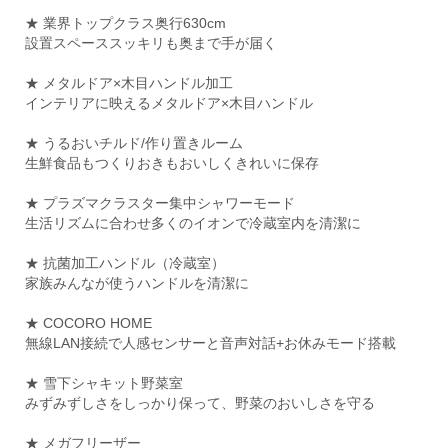
★ 業界トップクラス奥行630cm
設置スペーススッキリも奥まで手が届く
★ メタルドア×木目ハンドル加工
インテリアに映えるメタルドア×木目ハンドル
★ うるおいチルド/作り置きルーム
生鮮食品もつくりおきもおいしくきれいに保存
★ プラズマクラスター集中シャワーモード
生活リズムに合わせ多くのイオンで冷蔵室内を清潔に
★ 抗菌加工ハンドル（冷蔵室）
家族みんなが使うハンドルを清潔に
★ COCORO HOME
無線LAN接続で人感センサーと音声対話+お休みモード搭載
★ 雪下シャキット野菜室
みずみずしさをしっかり保って、野菜のおいしさを守る
★ メガフリーザー