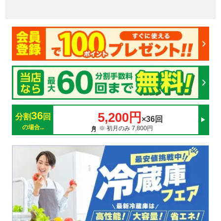
36
5,200円
分割
回
×36回
の場合...
※ 初月のみ 7,800円