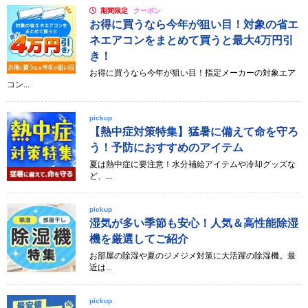
期間限定
クーポン
お得に買うなら今年が狙い目！対象の省エ
ネエアコンをまとめて買うと最大4万円引
き！
お得に買うなら今年が狙い目！指定メーカーの対象エア
コン...
pickup
【熱中症対策特集】猛暑に備えて命を守ろ
う！予防におすすめのアイテム
夏は熱中症に要注意！水分補給アイテムや冷却グッズな
ど、...
pickup
湿気が多い季節も安心！人気＆高性能除湿
機を厳選してご紹介
お部屋の除湿や夏のジメジメ対策に大活躍の除湿機。最
近は...
pickup