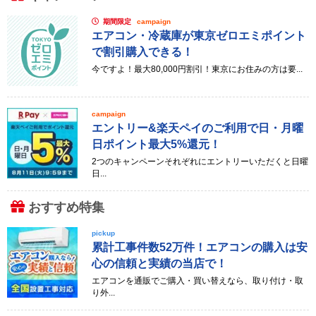
期間限定
campaign
エアコン・冷蔵庫が東京ゼロエミポイント
で割引購入できる！
今ですよ！最大80,000円割引！東京にお住みの方は要...
campaign
エントリー&楽天ペイのご利用で日・月曜
日ポイント最大5%還元！
2つのキャンペーンそれぞれにエントリーいただくと日曜
日...
おすすめ特集
pickup
累計工事件数52万件！エアコンの購入は安
心の信頼と実績の当店で！
エアコンを通販でご購入・買い替えなら、取り付け・取
り外...