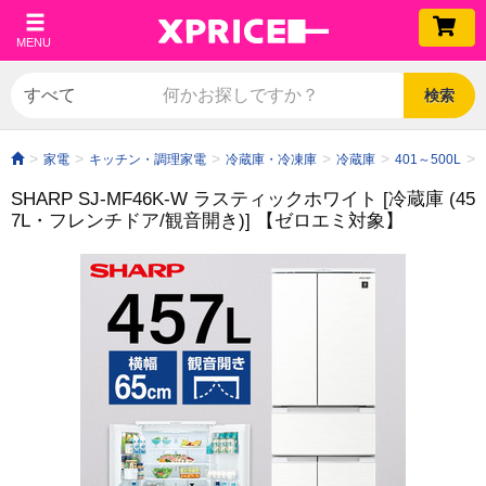
MENU
検索
家電
キッチン・調理家電
冷蔵庫・冷凍庫
冷蔵庫
401～500L
SHARP SJ-MF46K-W ラスティックホワイト [冷蔵庫 (45
7L・フレンチドア/観音開き)]
【ゼロエミ対象】