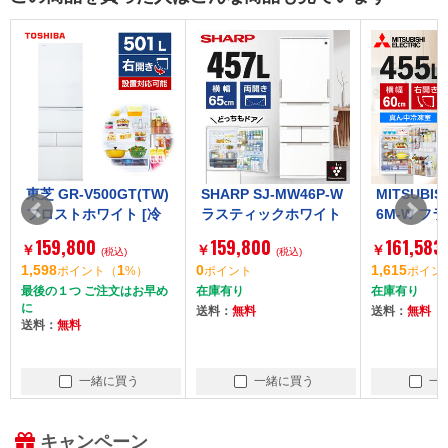
東芝 GR-V500GT(TW)
SHARP SJ-MW46P-W
MITSUBIS
フロストホワイト [冷
ラスティックホワイト
6M-W フ
蔵庫(501L・右開き)]
Fit63 [冷蔵庫 (457L・
ホワイト 
159,800
159,800
161,583
￥
￥
￥
(税込)
左右フリー)]
(税込)
[冷蔵庫 (4
1,598
1
0
1,615
ポイント
（
%）
ポイント
ポイン
右開き)]
最後の１つ ご注文はお早め
在庫有り
在庫有り
に
送料：
無料
送料：
無料
送料：
無料
一緒に買う
一緒に買う
一
キャンペーン