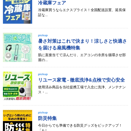
冷蔵庫フェア
冷蔵庫買うならエクスプライス！全国配送設置、延長保
証な...
pickup
暑さ対策はこれで決まり！涼しさと快適さ
を届ける扇風機特集
肌に直接当てて涼んだり、エアコンの冷房を循環させ部
屋の...
pickup
リユース家電 - 徹底洗浄&点検で安心安全
使用済み商品を当社提携工場で入念に洗浄、メンテナン
ス・...
pickup
防災特集
今日からでも準備できる防災グッズをピックアップ！
「もし...