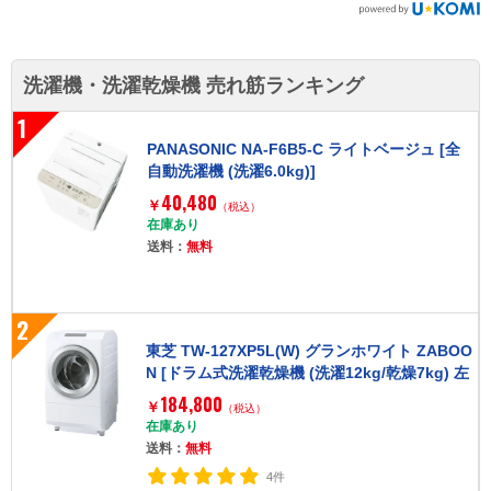
洗濯機・洗濯乾燥機 売れ筋ランキング
1
PANASONIC NA-F6B5-C ライトベージュ [全
自動洗濯機 (洗濯6.0kg)]
40,480
￥
（税込）
在庫あり
送料：
無料
2
東芝 TW-127XP5L(W) グランホワイト ZABOO
N [ドラム式洗濯乾燥機 (洗濯12kg/乾燥7kg) 左
開き]
184,800
￥
（税込）
在庫あり
送料：
無料
4件