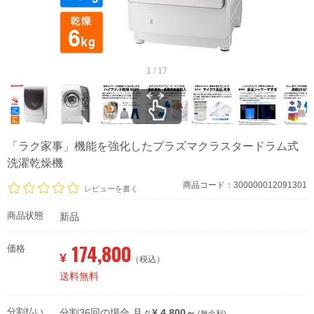
1 / 17
「ラク家事」機能を強化したプラズマクラスタードラム式
洗濯乾燥機
商品コード：300000012091301
レビューを書く
商品状態
新品
174,800
価格
¥
（税込）
送料無料
分割払い
分割36回の場合 月々
¥ 4,800～
(無金利)