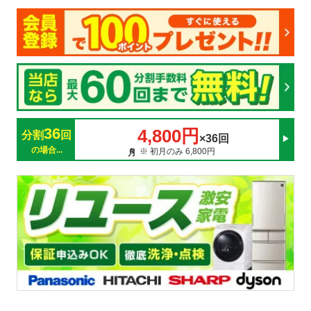
36
4,800円
分割
回
×36回
の場合...
※ 初月のみ 6,800円