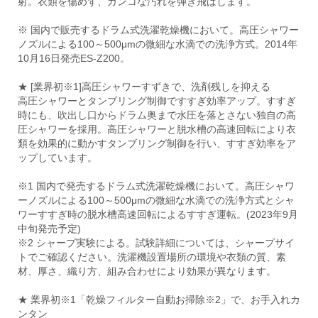
射。衣類を傷めず、ガンコな汚れを弾き飛ばします。
※ 国内で販売するドラム式洗濯乾燥機において。高圧シャワー
ノズルによる100～500μmの微細な水滴での洗浄方式。2014年
10月16日発売ES-Z200。
★ [業界初※1]高圧シャワーすずきで、洗剤残しを抑える
高圧シャワーとタンブリング制御ですすぎ効率アップ。すすぎ
時にも、吹出し口からドラム奥まで水圧を落とさない独自の高
圧シャワーを採用。高圧シャワーと脱水槽の高速回転により衣
類を効果的に動かすタンブリング制御を行い、すすぎ効率をア
ップしています。
※1 国内で発売するドラム式洗濯乾燥機において。高圧シャワ
ーノズルによる100～500μmの微細な水滴での洗浄方式とシャ
ワーすすぎ時の脱水槽高速回転によるすすぎ運転。(2023年9月
中旬発売予定)
※2 シャープ実験による。試験詳細については、シャープサイ
トでご確認ください。洗濯機設置場所の環境や衣類の質、素
材、厚さ、織り方、組み合わせにより効果が異なります。
★ 業界初※1「乾燥フィルター自動お掃除※2」で、お手入れカ
ンタン