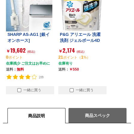
SHARP AS-AG1 [銀イ
P&G アリエール 洗濯
オンホース]
洗剤 ジェルボール4D
微香 詰め替え メガジ
19,602
2,174
￥
￥
(税込)
ャンボ 83個
(税込)
0
21
1
ポイント
ポイント
（
%）
在庫残少 ご注文はお早めに
在庫有り
送料：
無料
送料：
￥550
2件
一緒に買う
一緒に買う
商品スペック
商品説明