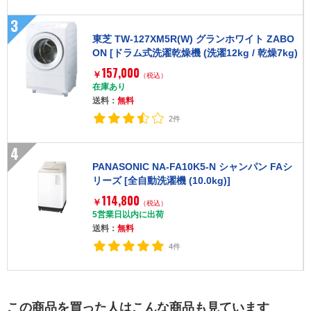
3
東芝 TW-127XM5R(W) グランホワイト ZABO
ON [ドラム式洗濯乾燥機 (洗濯12kg / 乾燥7kg)
右開き]
157,000
￥
（税込）
在庫あり
送料：
無料
2件
4
PANASONIC NA-FA10K5-N シャンパン FAシ
リーズ [全自動洗濯機 (10.0kg)]
114,800
￥
（税込）
5営業日以内に出荷
送料：
無料
4件
この商品を買った人はこんな商品も見ています