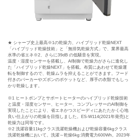
★ シャープ史上最高※1の乾燥力、ハイブリッド乾燥NEXT
「ハイブリッド乾燥技術」と「無排気乾燥方式」で、業界最高
水準の省エネ※2、さらに39dB の低騒音を実現。
温度・湿度センサーを搭載し、AI制御で乾燥力がさらに進化し
た「ハイブリッド乾燥NEXT」を搭載。布質にあわせて乾燥運
転を制御するので、乾燥ムラを抑えることができます。フード
付きのパーカーやズボンのポケットなど、厚手の衣類でもしっ
かり乾燥します。
※1 ヒートポンプとサポートヒーターのハイブリッド乾燥技術
と温度・湿度センサー、ヒーター、コンプレッサーのAI制御を
実現したことにより、省エネかつスピーディにあたたかく心地
良い仕上がりの乾燥を目指しました。ES-W114(2021年発売)と
乾燥力は同等です。
※2 洗濯容量11kgクラス洗濯乾燥機および乾燥容量6kgクラス
洗濯乾燥機において。洗濯～乾燥6kg:消費電力600Wh。2023年