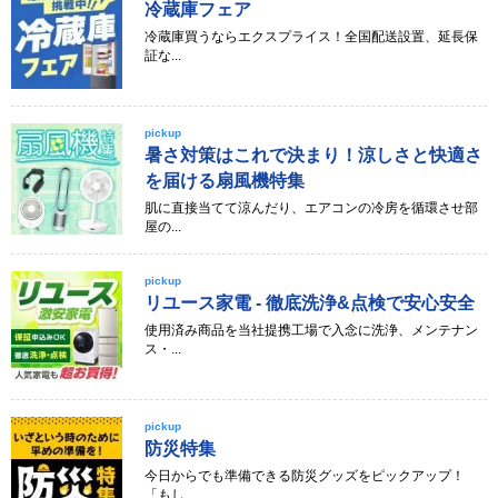
冷蔵庫フェア
冷蔵庫買うならエクスプライス！全国配送設置、延長保
証な...
pickup
暑さ対策はこれで決まり！涼しさと快適さ
を届ける扇風機特集
肌に直接当てて涼んだり、エアコンの冷房を循環させ部
屋の...
pickup
リユース家電 - 徹底洗浄&点検で安心安全
使用済み商品を当社提携工場で入念に洗浄、メンテナン
ス・...
pickup
防災特集
今日からでも準備できる防災グッズをピックアップ！
「もし...