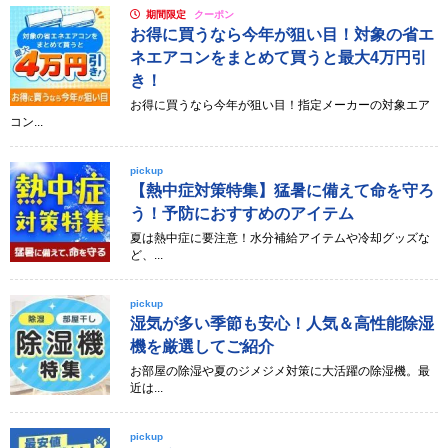
期間限定
クーポン
お得に買うなら今年が狙い目！対象の省エ
ネエアコンをまとめて買うと最大4万円引
き！
お得に買うなら今年が狙い目！指定メーカーの対象エア
コン...
pickup
【熱中症対策特集】猛暑に備えて命を守ろ
う！予防におすすめのアイテム
夏は熱中症に要注意！水分補給アイテムや冷却グッズな
ど、...
pickup
湿気が多い季節も安心！人気＆高性能除湿
機を厳選してご紹介
お部屋の除湿や夏のジメジメ対策に大活躍の除湿機。最
近は...
pickup