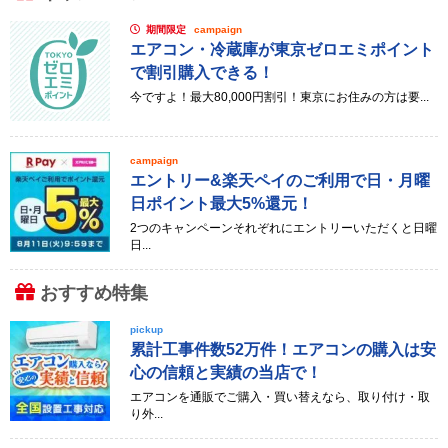
期間限定
campaign
エアコン・冷蔵庫が東京ゼロエミポイント
で割引購入できる！
今ですよ！最大80,000円割引！東京にお住みの方は要...
campaign
エントリー&楽天ペイのご利用で日・月曜
日ポイント最大5%還元！
2つのキャンペーンそれぞれにエントリーいただくと日曜
日...
おすすめ特集
pickup
累計工事件数52万件！エアコンの購入は安
心の信頼と実績の当店で！
エアコンを通販でご購入・買い替えなら、取り付け・取
り外...