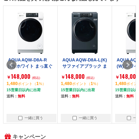
AQUA AQW-D8A-R
AQUA AQW-D8A-L(K)
AQUA AQW
(W) ホワイト まっ直ぐ
サファイアブラック ま
(W) ホワ
ドラム [ドラム式洗濯
っ直ぐドラム [ドラム
ドラム [
148,000
148,000
148,000
￥
￥
￥
乾燥機 (洗濯機8kg/乾
(税込)
式洗濯乾燥機 (洗濯機8
(税込)
乾燥機 (洗
1,480
1
1,480
1
1,480
ポイント
（
%）
ポイント
（
%）
ポイン
燥機4.5kg) 右開き]
kg/乾燥機4.5kg) 左開
燥機4.5kg
15営業日以内に出荷
15営業日以内に出荷
15営業日以内
き]
送料：
無料
送料：
無料
送料：
無料
一緒に買う
一緒に買う
一
キャンペーン