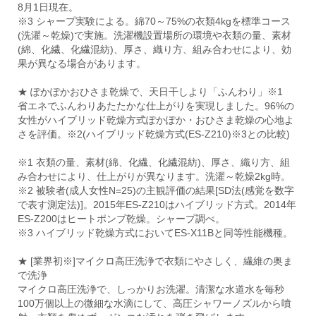
8月1日現在。
※3 シャープ実験による。綿70～75%の衣類4kgを標準コース
(洗濯～乾燥)で実施。洗濯機設置場所の環境や衣類の量、素材
(綿、化繊、化繊混紡)、厚さ、織り方、組み合わせにより、効
果が異なる場合があります。
★ ぽかぽかおひさま乾燥で、天日干しより「ふんわり」※1
省エネでふんわりあたたかな仕上がりを実現しました。96%の
女性がハイブリッド乾燥方式ぽかぽか・おひさま乾燥の心地よ
さを評価。※2(ハイブリッド乾燥方式(ES-Z210)※3との比較)
※1 衣類の量、素材(綿、化繊、化繊混紡)、厚さ、織り方、組
み合わせにより、仕上がりが異なります。洗濯～乾燥2kg時。
※2 被験者(成人女性N=25)の主観評価の結果[SD法(感覚を数字
で表す測定法)]。2015年ES-Z210はハイブリッド方式。2014年
ES-Z200はヒートポンプ乾燥。シャープ調べ。
※3 ハイブリッド乾燥方式においてES-X11Bと同等性能機種。
★ [業界初※]マイクロ高圧洗浄で衣類にやさしく、繊維の奥ま
で洗浄
マイクロ高圧洗浄で、しっかりお洗濯。清潔な水道水を毎秒
100万個以上の微細な水滴にして、高圧シャワーノズルから噴