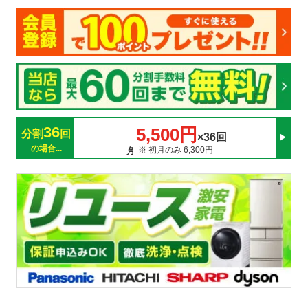
36
5,500円
分割
回
×36回
の場合...
※ 初月のみ 6,300円