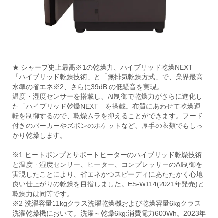
★ シャープ史上最高※1の乾燥力、ハイブリッド乾燥NEXT
「ハイブリッド乾燥技術」と「無排気乾燥方式」で、業界最高
水準の省エネ※2、さらに39dB の低騒音を実現。
温度・湿度センサーを搭載し、AI制御で乾燥力がさらに進化し
た「ハイブリッド乾燥NEXT」を搭載。布質にあわせて乾燥運
転を制御するので、乾燥ムラを抑えることができます。フード
付きのパーカーやズボンのポケットなど、厚手の衣類でもしっ
かり乾燥します。
※1 ヒートポンプとサポートヒーターのハイブリッド乾燥技術
と温度・湿度センサー、ヒーター、コンプレッサーのAI制御を
実現したことにより、省エネかつスピーディにあたたかく心地
良い仕上がりの乾燥を目指しました。ES-W114(2021年発売)と
乾燥力は同等です。
※2 洗濯容量11kgクラス洗濯乾燥機および乾燥容量6kgクラス
洗濯乾燥機において。洗濯～乾燥6kg:消費電力600Wh。2023年