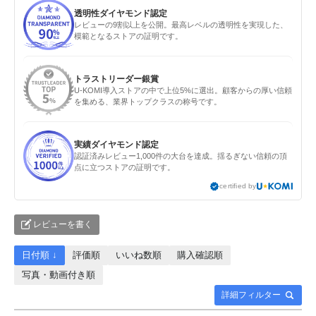
透明性ダイヤモンド認定
レビューの9割以上を公開。最高レベルの透明性を実現した、
模範となるストアの証明です。
トラストリーダー銀賞
U-KOMI導入ストアの中で上位5%に選出。顧客からの厚い信頼
を集める、業界トップクラスの称号です。
実績ダイヤモンド認定
認証済みレビュー1,000件の大台を達成。揺るぎない信頼の頂
点に立つストアの証明です。
certified by
レビューを書く
日付順 ↓
評価順
いいね数順
購入確認順
写真・動画付き順
詳細フィルター