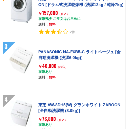
ON [ドラム式洗濯乾燥機 (洗濯12kg / 乾燥7kg)
右開き]
157,000
￥
（税込）
在庫残少 ご注文はお早めに
送料：
無料
2件
3
PANASONIC NA-F6B5-C ライトベージュ [全
自動洗濯機 (洗濯6.0kg)]
40,800
￥
（税込）
在庫あり
送料：
無料
4
東芝 AW-8DH5(W) グランホワイト ZABOON
[全自動洗濯機 (8.0kg)]
76,800
￥
（税込）
在庫あり