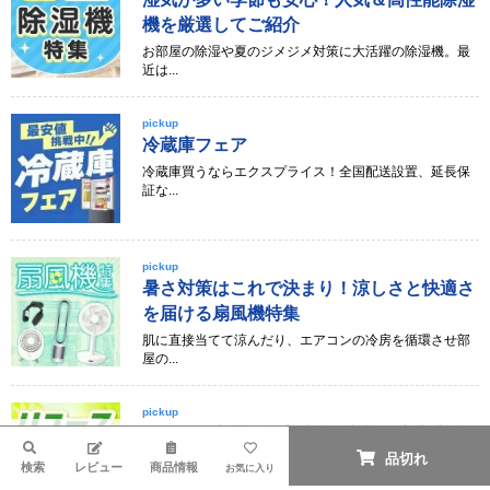
機を厳選してご紹介
お部屋の除湿や夏のジメジメ対策に大活躍の除湿機。最
近は...
pickup
冷蔵庫フェア
冷蔵庫買うならエクスプライス！全国配送設置、延長保
証な...
pickup
暑さ対策はこれで決まり！涼しさと快適さ
を届ける扇風機特集
肌に直接当てて涼んだり、エアコンの冷房を循環させ部
屋の...
pickup
リユース家電 - 徹底洗浄&点検で安心安全
検索
品切れ
使用済み商品を当社提携工場で入念に洗浄、メンテナン
検索
レビュー
商品情報
お気に入り
ス・...