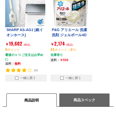
SHARP AS-AG1 [銀イ
P&G アリエール 洗濯
オンホース]
洗剤 ジェルボール4D
微香 詰め替え メガジ
19,602
2,174
￥
￥
(税込)
ャンボ 83個
(税込)
0
21
1
ポイント
ポイント
（
%）
最後の１つ ご注文はお早め
在庫有り
に
送料：
￥550
送料：
無料
2件
一緒に買う
一緒に買う
商品スペック
商品説明