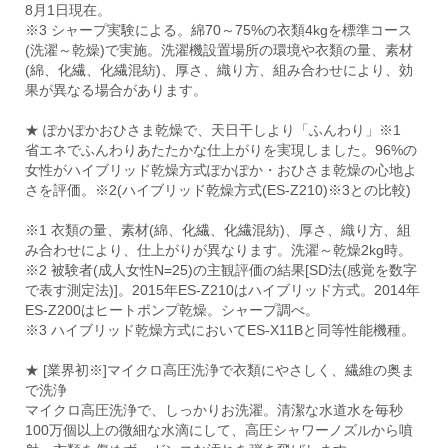
8月1日現在。
※3 シャープ実験による。綿70～75%の衣類4kgを標準コース
(洗濯～乾燥)で実施。洗濯機設置場所の環境や衣類の量、素材
(綿、化繊、化繊混紡)、厚さ、織り方、組み合わせにより、効
果が異なる場合があります。
★ ぽかぽかおひさま乾燥で、天日干しより「ふんわり」※1
省エネでふんわりあたたかな仕上がりを実現しました。96%の
女性がハイブリッド乾燥方式ぽかぽか・おひさま乾燥の心地よ
さを評価。※2(ハイブリッド乾燥方式(ES-Z210)※3との比較)
※1 衣類の量、素材(綿、化繊、化繊混紡)、厚さ、織り方、組
み合わせにより、仕上がりが異なります。洗濯～乾燥2kg時。
※2 被験者(成人女性N=25)の主観評価の結果[SD法(感覚を数字
で表す測定法)]。2015年ES-Z210はハイブリッド方式。2014年
ES-Z200はヒートポンプ乾燥。シャープ調べ。
※3 ハイブリッド乾燥方式においてES-X11Bと同等性能機種。
★ [業界初※]マイクロ高圧洗浄で衣類にやさしく、繊維の奥ま
で洗浄
マイクロ高圧洗浄で、しっかりお洗濯。清潔な水道水を毎秒
100万個以上の微細な水滴にして、高圧シャワーノズルから噴