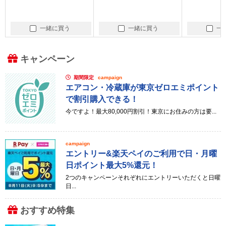
買う
一緒に買う
一緒に買う
キャンペーン
期間限定
campaign
エアコン・冷蔵庫が東京ゼロエミポイント
で割引購入できる！
今ですよ！最大80,000円割引！東京にお住みの方は要...
campaign
エントリー&楽天ペイのご利用で日・月曜
日ポイント最大5%還元！
2つのキャンペーンそれぞれにエントリーいただくと日曜
日...
おすすめ特集