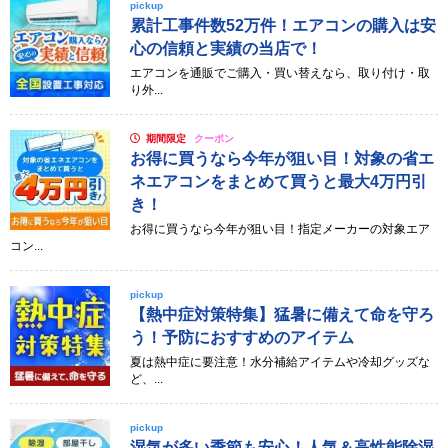
pickup
累計工事件数52万件！エアコンの購入は安
心の信頼と実績の当店で！
エアコンを通販でご購入・買い替えなら、取り付け・取
り外...
期間限定
クーポン
お得に買うなら今年が狙い目！対象の省エ
ネエアコンをまとめて買うと最大4万円引
き！
お得に買うなら今年が狙い目！指定メーカーの対象エア
コン...
pickup
【熱中症対策特集】猛暑に備えて命を守ろ
う！予防におすすめのアイテム
夏は熱中症に要注意！水分補給アイテムや冷却グッズな
ど、...
pickup
湿気が多い季節も安心！人気＆高性能除湿