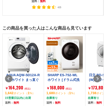
送料：
無料
4件
この商品を買った人はこんな商品も見ています
D12A-R
SHARP ES-7S2-WL
日立 BD-SW120ML
ハ
まっ直ぐ
ホワイト [ドラム式洗
(W) ホワイト ビッグド
0
ム式洗濯
濯乾燥機 (洗濯7.0kg/
ラム [ドラム式洗濯乾
グレ
168,000
173,800
1
￥
￥
￥
0kg/乾
)
乾燥3.5kg) 左開き]
(税込)
燥機 (洗濯機12kg/乾燥
(税込)
a
1
1,680
1
1,738
1
0
%）
ポイント
（
%）
ポイント
（
%）
ポ
き]
機6kg) 左開き]
燥機
荷
在庫有り
在庫有り
在庫
kg
送料：
無料
送料：
無料
送料