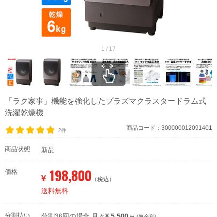
1 / 17
「ラク家事」機能を強化したプラズマクラスタードラム式
洗濯乾燥機
商品コード：300000012091401
2件
商品状態
新品
198,800
価格
¥
（税込）
送料無料
分割払い
分割36回の場合 月々
¥ 5,500～
(無金利)