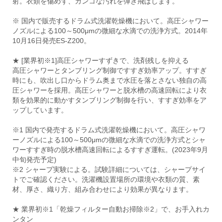
射。衣類を傷めず、ガンコな汚れを弾き飛ばします。
※ 国内で販売するドラム式洗濯乾燥機において。高圧シャワー
ノズルによる100～500μmの微細な水滴での洗浄方式。2014年
10月16日発売ES-Z200。
★ [業界初※1]高圧シャワーすずきで、洗剤残しを抑える
高圧シャワーとタンブリング制御ですすぎ効率アップ。すすぎ
時にも、吹出し口からドラム奥まで水圧を落とさない独自の高
圧シャワーを採用。高圧シャワーと脱水槽の高速回転により衣
類を効果的に動かすタンブリング制御を行い、すすぎ効率をア
ップしています。
※1 国内で発売するドラム式洗濯乾燥機において。高圧シャワ
ーノズルによる100～500μmの微細な水滴での洗浄方式とシャ
ワーすすぎ時の脱水槽高速回転によるすすぎ運転。(2023年9月
中旬発売予定)
※2 シャープ実験による。試験詳細については、シャープサイ
トでご確認ください。洗濯機設置場所の環境や衣類の質、素
材、厚さ、織り方、組み合わせにより効果が異なります。
★ 業界初※1「乾燥フィルター自動お掃除※2」で、お手入れカ
ンタン