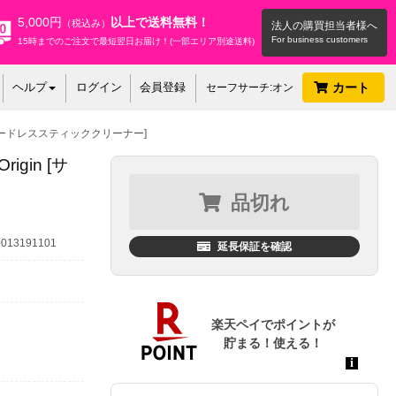
5,000円
以上で送料無料！
（税込み）
法人の購買担当者様へ
15時までのご注文で最短翌日お届け！(一部エリア別途送料)
ヘルプ
ログイン
会員登録
カート
セーフサーチ:オン
ロン式 コードレススティッククリーナー]
igin [サ
品切れ
13191101
延長保証を確認