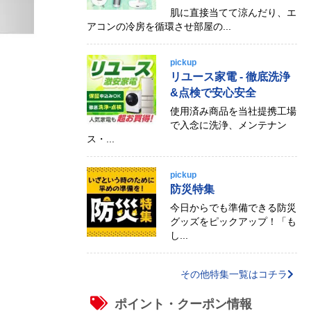
肌に直接当てて涼んだり、エ
アコンの冷房を循環させ部屋の...
pickup
リユース家電 - 徹底洗浄
&点検で安心安全
使用済み商品を当社提携工場
で入念に洗浄、メンテナン
ス・...
pickup
防災特集
今日からでも準備できる防災
グッズをピックアップ！「も
し...
その他特集一覧はコチラ
ポイント・クーポン情報