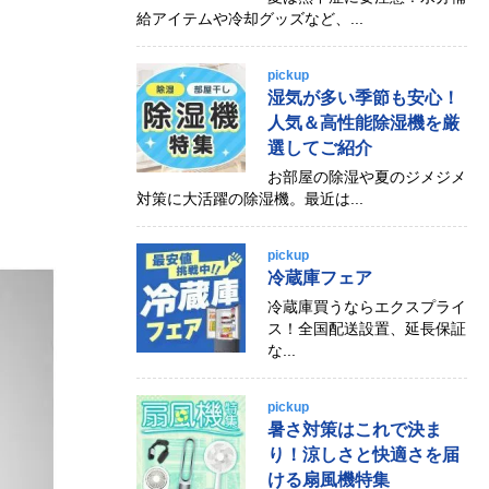
給アイテムや冷却グッズなど、...
pickup
湿気が多い季節も安心！
人気＆高性能除湿機を厳
選してご紹介
お部屋の除湿や夏のジメジメ
対策に大活躍の除湿機。最近は...
pickup
冷蔵庫フェア
冷蔵庫買うならエクスプライ
ス！全国配送設置、延長保証
な...
pickup
暑さ対策はこれで決ま
り！涼しさと快適さを届
ける扇風機特集