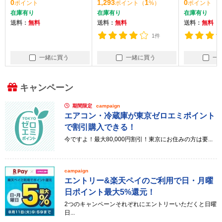
1,293
1
0
1,315
ポイント
（
%）
ポイント
ポイン
乾燥機4kg) 左開き]
kg) 左開き]
左開き]
在庫有り
在庫有り
在庫有り
送料：
無料
送料：
無料
送料：
無料
1件
1件
一緒に買う
一緒に買う
一
キャンペーン
期間限定
campaign
エアコン・冷蔵庫が東京ゼロエミポイント
で割引購入できる！
今ですよ！最大80,000円割引！東京にお住みの方は要...
campaign
エントリー&楽天ペイのご利用で日・月曜
日ポイント最大5%還元！
2つのキャンペーンそれぞれにエントリーいただくと日曜
日...