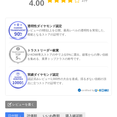
2件
4.00
透明性ダイヤモンド認定
レビューの9割以上を公開。最高レベルの透明性を実現した、
模範となるストアの証明です。
トラストリーダー銀賞
U-KOMI導入ストアの中で上位5%に選出。顧客からの厚い信頼
を集める、業界トップクラスの称号です。
実績ダイヤモンド認定
認証済みレビュー1,000件の大台を達成。揺るぎない信頼の頂
点に立つストアの証明です。
certified by
レビューを書く
日付順 ↓
評価順
いいね数順
購入確認順