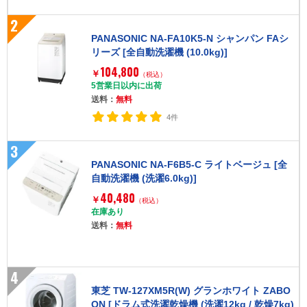
2
PANASONIC NA-FA10K5-N シャンパン FAシ
リーズ [全自動洗濯機 (10.0kg)]
104,800
￥
（税込）
5営業日以内に出荷
送料：
無料
4件
3
PANASONIC NA-F6B5-C ライトベージュ [全
自動洗濯機 (洗濯6.0kg)]
40,480
￥
（税込）
在庫あり
送料：
無料
4
東芝 TW-127XM5R(W) グランホワイト ZABO
ON [ドラム式洗濯乾燥機 (洗濯12kg / 乾燥7kg)