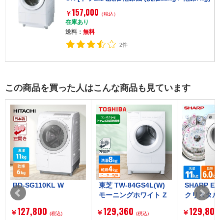
右開き]
157,000
￥
（税込）
在庫あり
送料：
無料
2件
この商品を買った人はこんな商品も見ています
東芝 TW-84GS4L(W)
SHARP ES-K11C-WL
東芝 TW-84
モーニングホワイト Z
クリスタルホワイト
ナイトグレー
ABOON [ドラム式洗
[ドラム式洗濯乾燥機
N [ドラム
129,360
129,800
131,523
￥
￥
￥
濯乾燥機 (洗濯機8kg/
(税込)
(洗濯11.0kg / 乾燥6.0
(税込)
機 (洗濯8k