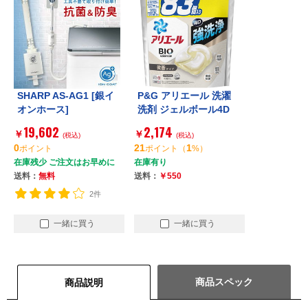
SHARP AS-AG1 [銀イ
P&G アリエール 洗濯
オンホース]
洗剤 ジェルボール4D
微香 詰め替え メガジ
19,602
2,174
￥
￥
(税込)
ャンボ 83個
(税込)
0
21
1
ポイント
ポイント
（
%）
在庫残少 ご注文はお早めに
在庫有り
送料：
無料
送料：
￥550
2件
一緒に買う
一緒に買う
商品スペック
商品説明