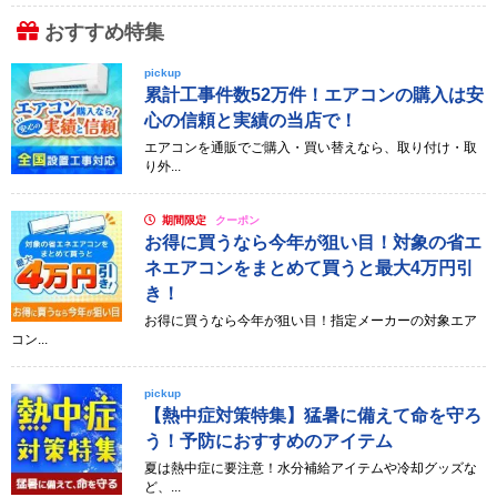
おすすめ特集
pickup
累計工事件数52万件！エアコンの購入は安
心の信頼と実績の当店で！
エアコンを通販でご購入・買い替えなら、取り付け・取
り外...
期間限定
クーポン
お得に買うなら今年が狙い目！対象の省エ
ネエアコンをまとめて買うと最大4万円引
き！
お得に買うなら今年が狙い目！指定メーカーの対象エア
コン...
pickup
【熱中症対策特集】猛暑に備えて命を守ろ
う！予防におすすめのアイテム
夏は熱中症に要注意！水分補給アイテムや冷却グッズな
ど、...