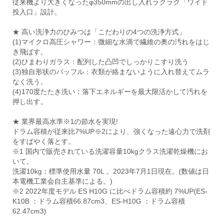
従来機より大きくなったφ350mmの出し入れラクラク「ワイド
投入口」設計。
★ 高い洗浄力のひみつは「こだわりの4つの洗浄方式」
(1)マイクロ高圧シャワー：微細な水滴で繊維の奥の汚れをはじ
き飛ばす。
(2)ひまわりガラス：配列した凸凹でしっかりこすり洗う
(3)独自形状のバッフル：衣類が絡まないように入れ替えてムラ
なく洗う。
(4)170度たたき洗い：落下エネルギーを最大限活かして汚れを
押し出す。
★ 業界最高水準※1の節水を実現!
ドラム容積が従来比7%UP※2により、強くなった遠心力で洗剤
をすばやく落とす。
※1 国内で販売されている洗濯容量10kgクラス洗濯乾燥機にお
いて。
洗濯10kg：標準使用水量 70L 。2023年7月1日現在。(数値は日
本電機工業会自主基準による。)
※2 2022年度モデル ES H10G に比べドラム容積約 7%UP(ES-
K10B ：ドラム容積66.87cm3、ES-H10G ：ドラム容積
62.47cm3)