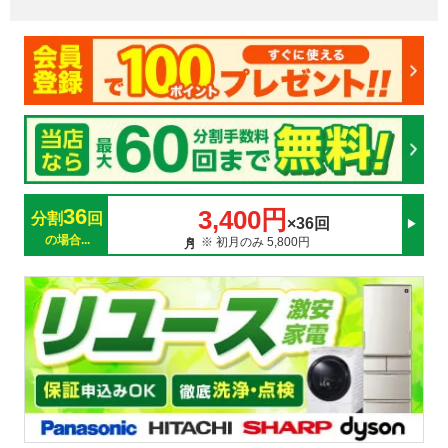
36
3,400円
分割
回
×36回
の場合...
※ 初月のみ 5,800円