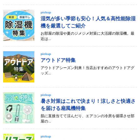
pickup
湿気が多い季節も安心！人気＆高性能除湿
機を厳選してご紹介
お部屋の除湿や夏のジメジメ対策に大活躍の除湿機。最
近は...
pickup
アウトドア特集
アウトドアシーズン到来！当店おすすめのアウトドアグ
ッズ...
pickup
暑さ対策はこれで決まり！涼しさと快適さ
を届ける扇風機特集
肌に直接当てて涼んだり、エアコンの冷房を循環させ部
屋の...
pickup