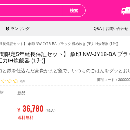
検索
ランキング
Q&A｜お問い合わせ
保証セット】 象印 NW-JY18-BA ブラック 極め炊き [圧力IH炊飯器 (1升)]
間限定5年延長保証セット】 象印 NW-JY18-BA ブ
圧力IH炊飯器 (1升)]
力と鉄を仕込んだ豪炎かまど釜で、いつものごはんをグッとお
商品コード：3000000
0件
態
新品
36,780
¥
（税込）
送料無料