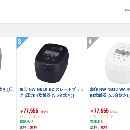
3
4
炊き [圧
象印 NW-NB10-BZ スレートブラッ
象印 NW-NB10-WA
ク [圧力IH炊飯器 (5.5合炊き)]
IH炊飯器 (5.5合炊き)]
77,555
77,555
￥
￥
（税込）
（税込）
775 ポイント
775 ポイント
在庫あり
在庫あり
送料：
無料
送料：
無料