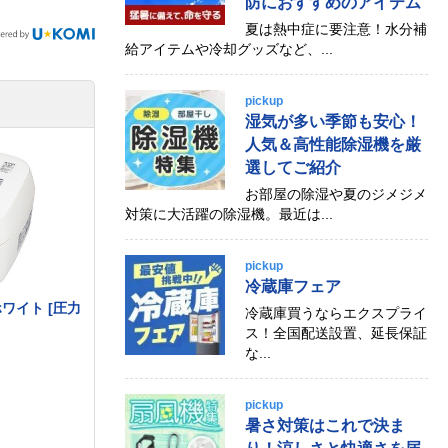
防におすすめのアイテム
夏は熱中症に要注意！水分補
給アイテムや冷却グッズなど、...
pickup
湿気が多い季節も安心！
人気＆高性能除湿機を厳
選してご紹介
お部屋の除湿や夏のジメジメ
対策に大活躍の除湿機。最近は...
pickup
冷蔵庫フェア
 ホワイト [圧力
冷蔵庫買うならエクスプライ
ス！全国配送設置、延長保証
な...
pickup
暑さ対策はこれで決ま