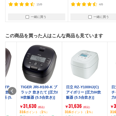
15件
4件
一緒に買う
一緒に買う
この商品を買った人はこんな商品も見ています
TIGER JRI-H100-K ブ
日立 RZ-Y100HJ(C)
日立 RZ-Y
き
ラック 炊きたて [圧力I
アイボリー [圧力IH炊
チャコール
.
H炊飯器 (5.5合炊き)]
飯器 (5.5合炊き)]
力IH炊飯器
き)]
31,630
31,636
31,636
￥
￥
￥
(税込)
(税込)
316
1
316
1
316
ポイント
（
%）
ポイント
（
%）
ポイン