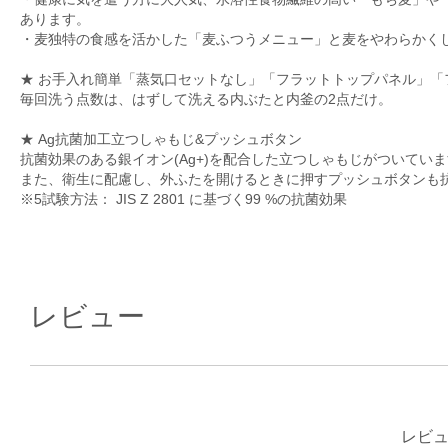
あります。
・麦独特の食感を活かした「麦ふつうメニュー」と麦をやわらかく
★ お手入れ簡単「蒸気口セットなし」「フラットトップパネル」「
毎回洗う点数は、はずして洗える内ぶたと内釜の2点だけ。
★ Ag抗菌加工立つしゃもじ&プッシュボタン
抗菌効果のある銀イオン(Ag+)を配合した立つしゃもじがついてい
また、衛生に配慮し、外ふたを開けるときに押すプッシュボタンも抗
※5試験方法： JIS Z 2801 に基づく99 %の抗菌効果
レビュー
レビ