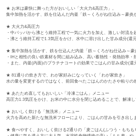
★ お米は豪快に舞った方がおいしい「大火力&高圧力」。
集中加熱を活かす、鉄を仕込んだ内釜「鉄～くろがね仕込み～豪炎
★ 大火力&高圧力
・中パッパから沸とう維持工程で一気に火力を加え、激しい対流を
・沸とう維持工程で1.3気圧をかけ、水中に溶け出した甘み成分(還
★ 集中加熱を活かす、鉄を仕込んだ内釜「鉄～くろがね仕込み～豪
・IHと相性の良い鉄素材を間に組み込み、高い蓄熱性・発熱効率・
・また、内釜(内面)のプラチナコートの効果でごはんの甘み成分(還
★ 81通りの炊き方で、わが家好みになっていく「わが家炊き」
水の量を変更するのではなく、前回食べたごはんのかたさや粘りの
★ あたため直してもおいしい「冷凍ごはん」メニュー
高圧力1.3気圧をかけ、お米の中に水分を閉じ込めることで、解凍
★ おいしく炊ける「無洗米」メニュー
火力を高めた新たな無洗米フローにより、ごはんの甘みを引き出し
★ 食べやすく、おいしく炊ける2通りの「麦ごはん(ふつう・もちも
・健康に気を遣う方に大人気、水溶性食物繊維の高い「もち麦」や