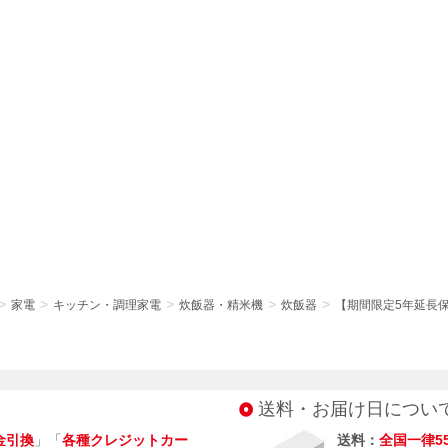
家電
キッチン・調理家電
炊飯器・精米機
炊飯器
【期間限定5年延長保証セ
送料・お届け日につい
金引換
」「
各種クレジットカー
送料：
全国一律5