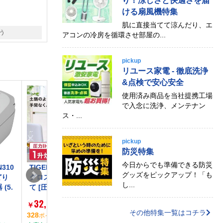
り！涼しさと快適さを届
ける扇風機特集
肌に直接当てて涼んだり、エ
う
アコンの冷房を循環させ部屋の...
pickup
リユース家電 - 徹底洗浄
&点検で安心安全
使用済み商品を当社提携工場
で入念に洗浄、メンテナン
ス・...
pickup
防災特集
今日からでも準備できる防災
TIGER JPV-C180KG
TIGER JPV-X100-WO
TIGER JPV-
グッズをピックアップ！「も
グロスブラック 炊きた
炊きたて オフホワイト
グロスブラッ
し...
て [圧力IH炊飯器(1升
[圧力IH炊飯器 (5.5合
て [圧力IH炊
炊き)]
炊き)]
合炊き)]
32,800
29,500
29,800
￥
￥
￥
(税込)
(税込)
(税
その他特集一覧はコチラ
328
1
295
1
0
ポイント
（
%）
ポイント
（
%）
ポイント