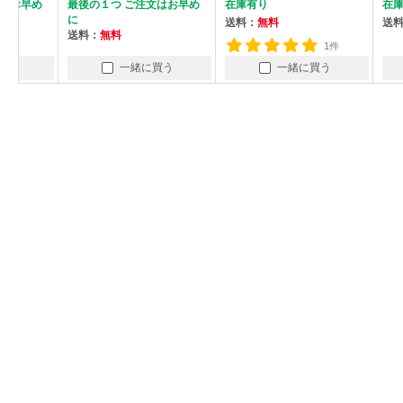
め
最後の１つ ご注文はお早め
在庫有り
在庫有り
に
送料：
無料
送料：
無料
送料：
無料
1件
一緒に買う
一緒に買う