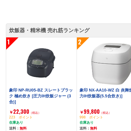
炊飯器・精米機 売れ筋ランキング
1
2
象印 NP-RU05-BZ スレートブラッ
象印 NX-AA10-WZ 白 炎舞
ク 極め炊き [圧力IH炊飯ジャー (3
力IH炊飯器(5.5合炊き)]
合)]
22,300
99,800
￥
￥
（税込）
（税込）
223 ポイント
998 ポイント
在庫あり
在庫あり
送料：
無料
送料：
無料