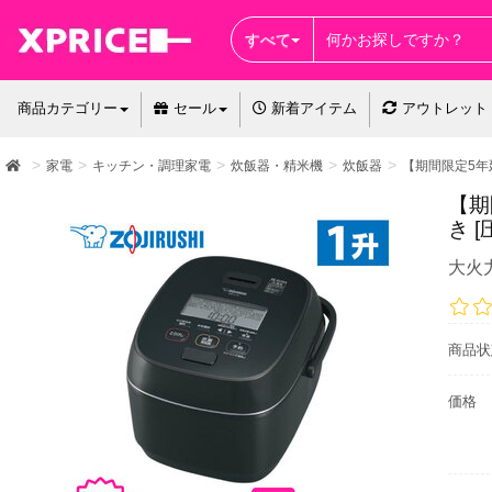
すべて
商品カテゴリー
セール
新着アイテム
アウトレット
家電
キッチン・調理家電
炊飯器・精米機
炊飯器
【期間限定5年延長
【期
き [
大火
商品状
価格