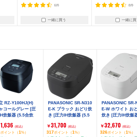
6件
8件
一緒に買う
一緒に買
100HJ(H)
PANASONIC SR-N310
PANASONIC SR-N310
グレー [圧
E-K ブラック おどり炊
E-W ホワイト おどり
 (5.5合炊
き [圧力IH炊飯器 (5.5
炊き [圧力IH炊飯器 (5.
合炊き)]
5合炊き)]
31,700
32,670
￥
￥
(税込)
(税込)
(税込)
1
317
1
326
1
ト
（
%）
ポイント
（
%）
ポイント
（
%）