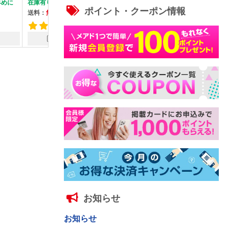
在庫有り
在庫残少 ご注文はお早めに
在庫有り
ポイント・クーポン情報
送料：
無料
送料：
無料
送料：
無料
1件
一緒に買う
一緒に買う
一緒
お知らせ
お知らせ