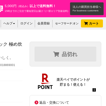
5,000円
以上で送料無料！
（税込み）
法人の購買担当者様へ
15時までのご注文で最短翌日お届け！(一部エリア別途送料)
ヘルプ
ログイン
会員登録
カート
セーフサーチ:オン
ラック 極め炊
品切れ
いしく。
18869001
返品・交換について