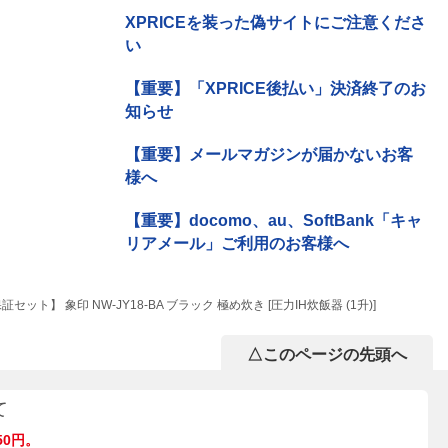
XPRICEを装った偽サイトにご注意くださ
い
【重要】「XPRICE後払い」決済終了のお
知らせ
【重要】メールマガジンが届かないお客
様へ
【重要】docomo、au、SoftBank「キャ
リアメール」ご利用のお客様へ
ット】 象印 NW-JY18-BA ブラック 極め炊き [圧力IH炊飯器 (1升)]
△このページの先頭へ
て
50円。