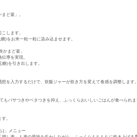
かまど釜」。
起こします。
元糖)をお米一粒一粒に染み込ませます。
炎かまど釜」
熱伝導を実現。
元糖)を引き出します。
感想を入力するだけで、炊飯ジャーが炊き方を変えて食感を調整します
してもパサつきやベタつきを抑え、ふっくらおいしいごはんが食べられま
ます。
ち)」メニュー
「押し麦」も麦の風味を生かしながら、ふっくらもちもちに炊き上げる