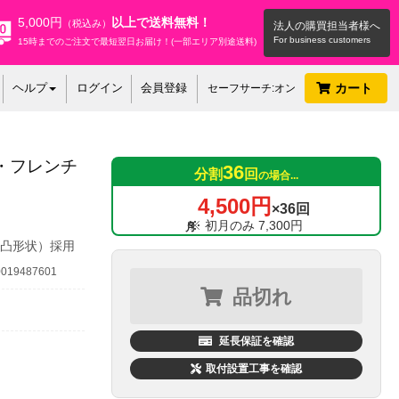
5,000円
以上で送料無料！
（税込み）
法人の購買担当者様へ
15時までのご注文で最短翌日お届け！(一部エリア別途送料)
ヘルプ
ログイン
会員登録
カート
セーフサーチ:オン
2L・フレンチ
36
分割
回
の場合...
4,500円
×36回
※ 初月のみ 7,300円
凹凸形状）採用
19487601
品切れ
延長保証を確認
取付設置工事を確認