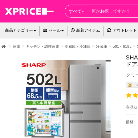
すべて
商品カテゴリー
セール
新着アイテム
アウトレット
家電
キッチン・調理家電
冷蔵庫・冷凍庫
冷蔵庫
501～619L
SH
ドア
クリ
商品状
価格