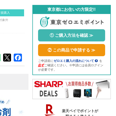
東京都にお住いの方限定!!
新規購入
対象外
① ご購入方法を確認 ≫
② この商品で申請する ≫
ご申請前に
ゼロエミ購入の流れについて
を
必ず
ご確認ください。※申請には会員ログイン
が必要です。