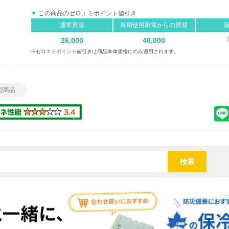
この商品のゼロエミポイント値引き
通常買替
長期使用家電からの買替
26,000
40,000
※ゼロエミポイント値引きは商品本体価格にのみ適用されます。
型商品
検索