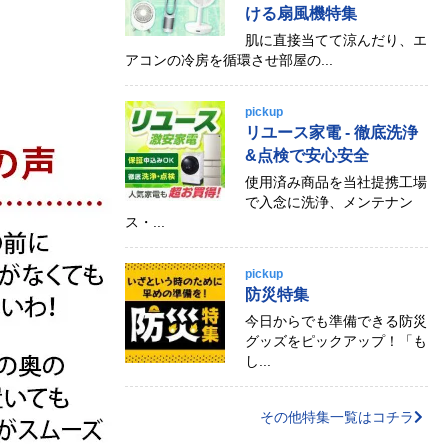
ける扇風機特集
肌に直接当てて涼んだり、エ
アコンの冷房を循環させ部屋の...
pickup
リユース家電 - 徹底洗浄
&点検で安心安全
使用済み商品を当社提携工場
で入念に洗浄、メンテナン
ス・...
pickup
防災特集
今日からでも準備できる防災
グッズをピックアップ！「も
し...
その他特集一覧はコチラ