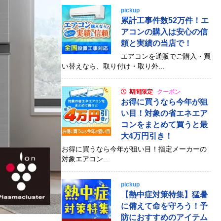
pickup
累計工事件数52万件！エ
アコンの購入は安心の信
頼と実績の当店で！
エアコンを通販でご購入・買
い替えなら、取り付け・取り外...
期間限定
クーポン
お得に買うなら今年が狙
い目！対象の省エネエア
コンをまとめて買うと最
大4万円引き！
お得に買うなら今年が狙い目！指定メーカーの
対象エアコン...
pickup
【熱中症対策特集】猛暑
に備えて命を守ろう！予
防におすすめのアイテム