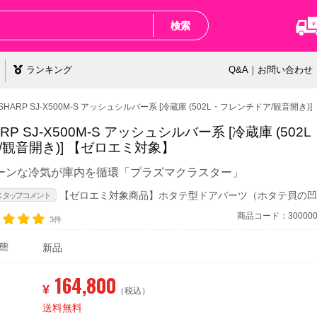
検索
ランキング
Q&A｜お問い合わせ
SHARP SJ-X500M-S アッシュシルバー系 [冷蔵庫 (502L・フレンチドア/観音開き)]
ARP SJ-X500M-S アッシュシルバー系 [冷蔵庫 (50
/観音開き)]
【ゼロエミ対象】
ーンな冷気が庫内を循環「プラズマクラスター」
【ゼロエミ対象商品】
ホタテ型ドアパーツ（ホタテ貝の
商品コード：3000000
3件
態
新品
164,800
¥
（税込）
送料無料