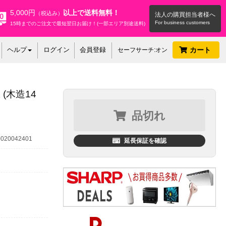
5,000円
以上で送料無料！
（税込み）
法人の購買担当者様へ
15時までのご注文で最短翌日お届け！(一部エリア別途送料)
ヘルプ
ログイン
会員登録
カート
セーフサーチ:オン
 (木造14
品切れ
20042401
延長保証を確認