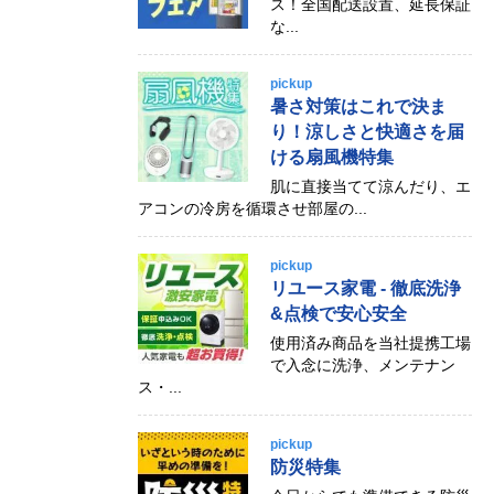
ス！全国配送設置、延長保証
な...
pickup
暑さ対策はこれで決ま
り！涼しさと快適さを届
ける扇風機特集
肌に直接当てて涼んだり、エ
アコンの冷房を循環させ部屋の...
pickup
リユース家電 - 徹底洗浄
&点検で安心安全
使用済み商品を当社提携工場
で入念に洗浄、メンテナン
ス・...
pickup
防災特集