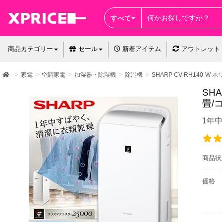
すべて
商品カテゴリー
セール
新着アイテム
アウトレット
家電
空調家電
加湿器・除湿機
除湿機
SHARP CV-RH140-
SH
畳/
1年
商品状
価格