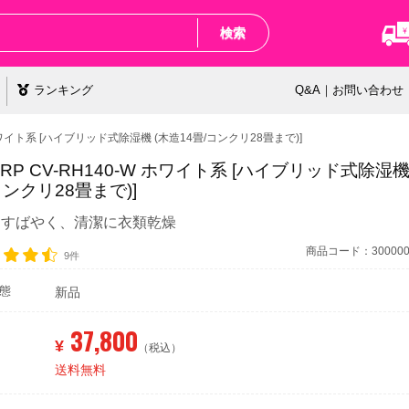
検索
ランキング
Q&A｜お問い合わせ
W ホワイト系 [ハイブリッド式除湿機 (木造14畳/コンクリ28畳まで)]
ARP CV-RH140-W ホワイト系 [ハイブリッド式除湿機
コンクリ28畳まで)]
中すばやく、清潔に衣類乾燥
商品コード：3000000
9件
態
新品
37,800
¥
（税込）
送料無料