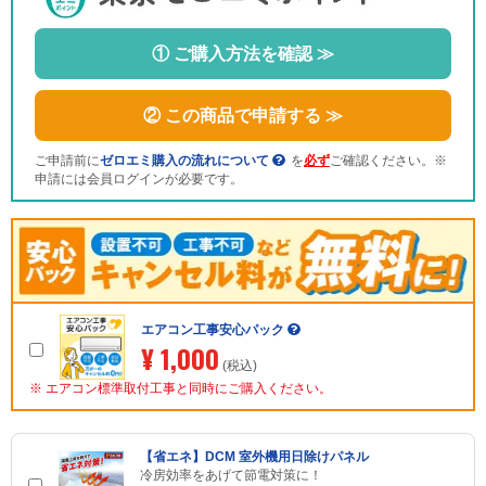
① ご購入方法を確認 ≫
② この商品で申請する ≫
ご申請前に
ゼロエミ購入の流れについて
を
必ず
ご確認ください。※
申請には会員ログインが必要です。
エアコン工事安心パック
¥ 1,000
(税込)
※ エアコン標準取付工事と同時にご購入ください。
【省エネ】DCM 室外機用日除けパネル
冷房効率をあげて節電対策に！