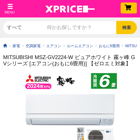
MENU
検索
家電
空調家電
エアコン
ルームエアコン
おもに6畳用
MITSU
MITSUBISHI MSZ-GV2224-W ピュアホワイト 霧ヶ峰 G
Vシリーズ [エアコン(おもに6畳用)]
【ゼロエミ対象】