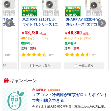
東芝 RAS-2215TL ホ
SHARP AY-U22DH-W
東芝 RAS-2
ワイト TLシリーズ [エ
DHシリーズ [エアコン
シリーズ [
アコン (主に6畳用)]
(主に6畳用)]
に6畳用)]
48,780
48,800
49,800
￥
￥
￥
【まとめ買い対象B】
(税込)
(税込)
487
1
488
1
498
ポイント
（
%）
ポイント
（
%）
ポイント
在庫有り
在庫有り
在庫有り
送料：
無料
送料：
無料
送料：
無料
46件
4件
一緒に買う
一緒に買う
一
キャンペーン
期間限定
campaign
エアコン・冷蔵庫が東京ゼロエミポイント
で割引購入できる！
今ですよ！最大80,000円割引！東京にお住みの方は要...