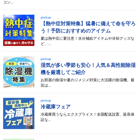
コン...
pickup
【熱中症対策特集】猛暑に備えて命を守ろ
う！予防におすすめのアイテム
夏は熱中症に要注意！水分補給アイテムや冷却グッズな
ど、...
pickup
湿気が多い季節も安心！人気＆高性能除湿
機を厳選してご紹介
お部屋の除湿や夏のジメジメ対策に大活躍の除湿機。最
近は...
pickup
冷蔵庫フェア
冷蔵庫買うならエクスプライス！全国配送設置、延長保
証な...