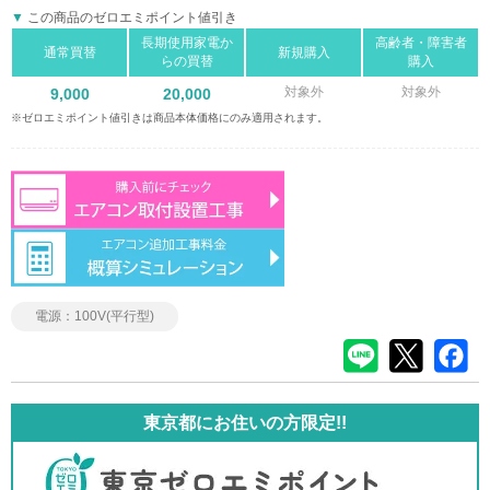
この商品のゼロエミポイント値引き
長期使用家電か
高齢者・障害者
通常買替
新規購入
らの買替
購入
対象外
対象外
9,000
20,000
※ゼロエミポイント値引きは商品本体価格にのみ適用されます。
電源：100V(平行型)
東京都にお住いの方限定!!