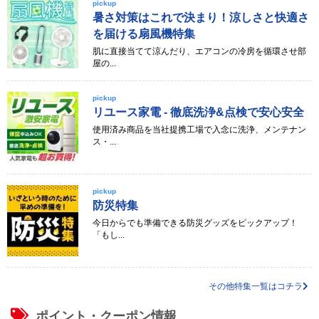
pickup
暑さ対策はこれで決まり！涼しさと快適さ
を届ける扇風機特集
肌に直接当てて涼んだり、エアコンの冷房を循環させ部
屋の...
pickup
リユース家電 - 徹底洗浄&点検で安心安全
使用済み商品を当社提携工場で入念に洗浄、メンテナン
ス・...
pickup
防災特集
今日からでも準備できる防災グッズをピックアップ！
「もし...
その他特集一覧はコチラ
ポイント・クーポン情報