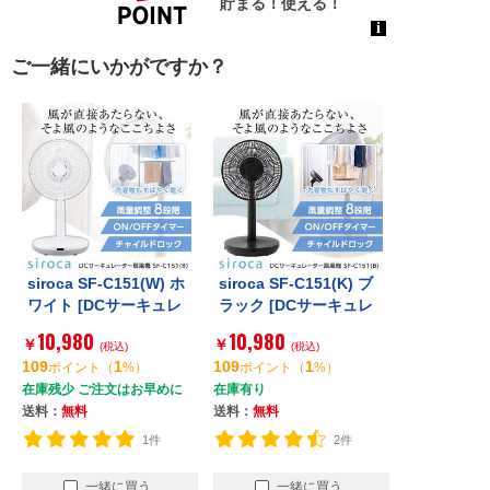
ご一緒にいかがですか？
siroca SF-C151(W) ホ
siroca SF-C151(K) ブ
ワイト [DCサーキュレ
ラック [DCサーキュレ
ーター扇風機]
ーター扇風機]
10,980
10,980
￥
￥
(税込)
(税込)
109
1
109
1
ポイント
（
%）
ポイント
（
%）
在庫残少 ご注文はお早めに
在庫有り
送料：
無料
送料：
無料
1件
2件
一緒に買う
一緒に買う