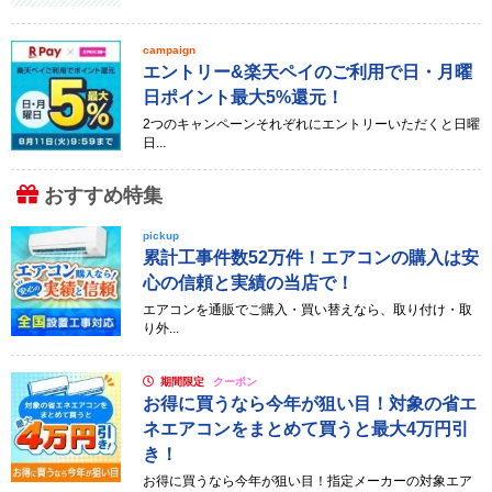
campaign
エントリー&楽天ペイのご利用で日・月曜
日ポイント最大5%還元！
2つのキャンペーンそれぞれにエントリーいただくと日曜
日...
おすすめ特集
pickup
累計工事件数52万件！エアコンの購入は安
心の信頼と実績の当店で！
エアコンを通販でご購入・買い替えなら、取り付け・取
り外...
期間限定
クーポン
お得に買うなら今年が狙い目！対象の省エ
ネエアコンをまとめて買うと最大4万円引
き！
お得に買うなら今年が狙い目！指定メーカーの対象エア