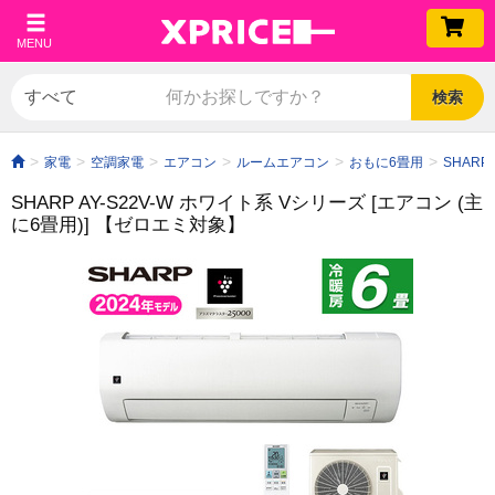
MENU
検索
家電
空調家電
エアコン
ルームエアコン
おもに6畳用
SHARP
SHARP AY-S22V-W ホワイト系 Vシリーズ [エアコン (主
に6畳用)]
【ゼロエミ対象】