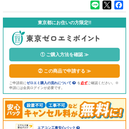
東京都にお住いの方限定!!
① ご購入方法を確認 ≫
② この商品で申請する ≫
ご申請前に
ゼロエミ購入の流れについて
を
必ず
ご確認ください。※
申請には会員ログインが必要です。
エアコン工事安心パック