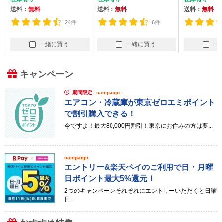
送料：
無料
送料：
無料
送料：
無料
24件
6件
一緒に買う
一緒に買う
一
キャンペーン
期間限定
campaign
エアコン・冷蔵庫が東京ゼロエミポイント
で割引購入できる！
今ですよ！最大80,000円割引！東京にお住みの方は要...
campaign
エントリー&楽天ペイのご利用で日・月曜
日ポイント最大5%還元！
2つのキャンペーンそれぞれにエントリーいただくと日曜
日...