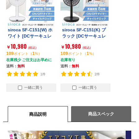
siroca SF-C151(W) ホ
siroca SF-C151(K) ブ
ワイト [DCサーキュレ
ラック [DCサーキュレ
ーター扇風機]
ーター扇風機]
10,980
10,980
￥
￥
(税込)
(税込)
109
1
109
1
ポイント
（
%）
ポイント
（
%）
在庫残少 ご注文はお早めに
在庫有り
送料：
無料
送料：
無料
1件
2件
一緒に買う
一緒に買う
商品スペック
商品説明