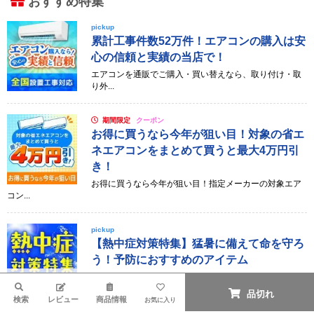
おすすめ特集
pickup
累計工事件数52万件！エアコンの購入は安
心の信頼と実績の当店で！
エアコンを通販でご購入・買い替えなら、取り付け・取
り外...
期間限定
クーポン
お得に買うなら今年が狙い目！対象の省エ
ネエアコンをまとめて買うと最大4万円引
き！
お得に買うなら今年が狙い目！指定メーカーの対象エア
コン...
pickup
【熱中症対策特集】猛暑に備えて命を守ろ
う！予防におすすめのアイテム
夏は熱中症に要注意！水分補給アイテムや冷却グッズな
ど、...
検索
品切れ
検索
レビュー
商品情報
お気に入り