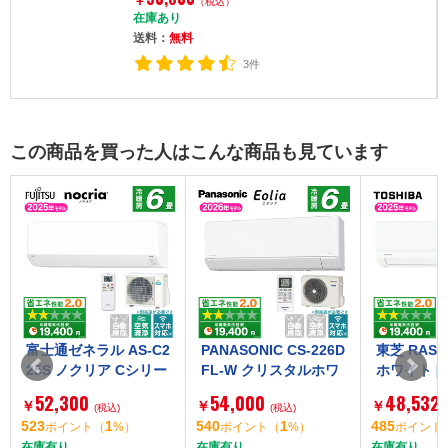
￥
（税込）
在庫あり
送料：
無料
3件
この商品を買った人はこんな商品も見ています
富士通ゼネラル AS-C2
PANASONIC CS-226D
東芝 RAS-
25S ノクリア Cシリー
FL-W クリスタルホワ
ホワイト [
ズ [エアコン (主に6畳
イト エオリア Fシリー
に6畳用)]
52,300
54,000
48,532
￥
￥
￥
用)]【まとめ買い対象
(税込)
ズ [エアコン (主に6畳
(税込)
523
1
540
1
485
ポイント
（
%）
ポイント
（
%）
ポイント
B】
用)]
在庫有り
在庫有り
在庫有り