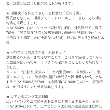
境・設置状況により能力の低下があります。
★ 湿度戻りを抑えてさらっと快適な「匠の冷房」
温度はもちろん、湿度までコントロールして、さらっと快適な
冷房を実現しました。
※AY-S40Vにおいてシャープ試験室(14畳)、外気温35℃、湿度
70%にて設定温度26℃の冷房運転時の運転開始3時間後からの
平均湿度を測定。匠の冷房なし(64%)、匠の冷房あり(48%)を比
較。
★ パワフルに除湿できる「氷結ドライ」
熱交換器を氷点下まで冷やすことで、これまで除湿しにくかっ
た室温が低い時でも、より多くの湿気をとることが可能になり
ました。
※シャープ試験室(室温27℃、室内湿度80%、外気温27℃、湿
度80%)において、除湿運転開始1時間後の除湿量を比較。氷結
ドライ(AY-S40V2)667ml、従来除湿(AY-N40H2)440ml。設置環
境、使用状況により効果は異なります。
★ コアンダロング気流制御
広いリビングや二間続きのお部屋にも隅々まで風を届けます。
※AY-S40Vにおいて、エアコンからの距離が風量急速運転時は