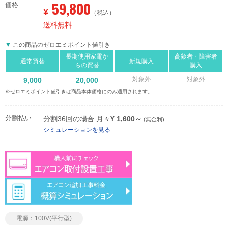
59,800
価格
¥
（税込）
送料無料
この商品のゼロエミポイント値引き
長期使用家電か
高齢者・障害者
通常買替
新規購入
らの買替
購入
対象外
対象外
9,000
20,000
※ゼロエミポイント値引きは商品本体価格にのみ適用されます。
分割払い
分割36回の場合 月々
¥ 1,600～
(無金利)
シミュレーションを見る
電源：100V(平行型)