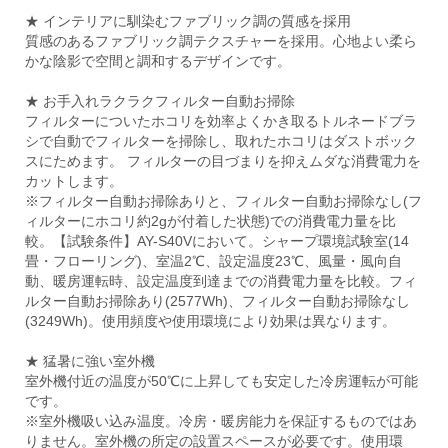
★ インテリアに馴染むファブリック調の質感を採用
質感のあるファブリック調テクスチャーを採用。心地よい柔ら
かな陰影で空間と調和するデザインです。
★ お手入れラクラクフィルター自動お掃除
フィルターについたホコリを効率よくかき取るトルネードブラ
シで自動でフィルターを掃除し、取れたホコリはダストボック
スにためます。 フィルターの目づまりを抑えムダな消費電力を
カットします。
※フィルター自動お掃除ありと、フィルター自動お掃除なし(フ
ィルターにホコリ約2gが付着した状態)での消費電力量を比
較。【試験条件】AY-S40Vにおいて。シャープ環境試験室(14
畳・フローリング)、室温2℃、設定温度23℃、風量・風向自
動、暖房運転時、設定温度到達までの消費電力量を比較。フィ
ルター自動お掃除あり(2577Wh)、フィルター自動お掃除なし
(3249Wh)。使用頻度や使用環境により効果は異なります。
★ 猛暑に強い室外機
室外機付近の温度が50℃に上昇しても安定した冷房運転が可能
です。
※室外機吸い込み温度。冷房・暖房能力を保証するものではあ
りません。室外機の所定の設置スペースが必要です。使用環