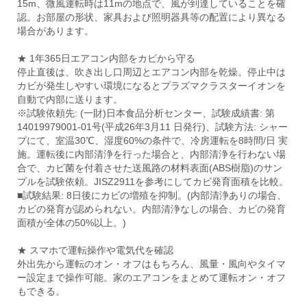
15m、微風運転時は11mの地点で、風が到達していることを確
認。お部屋の形状、家具および照明器具等の配置により異なる
場合があります。
★ 1年365日エアコン内部をカビから守る
停止直後は、吹き出し口周辺とエアコン内部を乾燥。停止中は
カビが発生しやすい環境になるとプラズマクラスターイオンを
自動で内部に送ります。
※試験依頼先: (一財)日本食品分析センター、試験成績書: 第
14019979001-01号(平成26年3月11 日発行)、試験方法: シャー
プにて、室温30℃、湿度60%の条件で、冷房運転を8時間/日 実
施。運転後に内部清浄を行った場合と、内部清浄を行わない場
合で、カビ菌を付着させた送風路の材料表面(ABS樹脂)のサン
プルを試験依頼。JISZ2911を参考にしてカビ発育面積を比較。
■試験結果: 8日後にカビの増殖を抑制。(内部清浄ありの場合、
カビの発育が認められない。内部清浄なしの場合、カビの発育
面積が全体の50%以上。)
★ スマホで運転操作や電気代を確認
外出先から運転のオン・オフはもちろん、風量・風向やタイマ
ー設定まで操作可能。家のエアコンをまとめて運転オン・オフ
もできる。